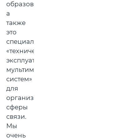
образования,
а
также
это
специальность
«техническая
эксплуатация
мультимедийных
систем»
для
организаций
сферы
связи.
Мы
очень