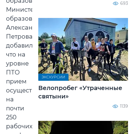
образования
693
Министерства
образования
Александра
Петрова
добавила,
что на
уровне
ПТО
ЭКСКУРСИИ
прием
Велопробег «Утраченные
осуществляется
святыни»
на
1139
почти
250
рабочих