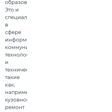
образования.
Это и
специальности
в
сфере
информационно-
коммуникационных
технологий,
и
технические,
такие
как,
например,
кузовной
ремонт