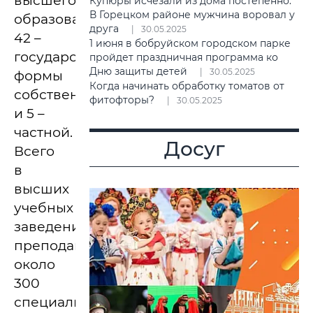
высшего
Купюры исчезали из дома постепенно.
В Горецком районе мужчина воровал у
образования,
друга
30.05.2025
42 –
1 июня в бобруйском городском парке
государственной
пройдет праздничная программа ко
Дню защиты детей
30.05.2025
формы
Когда начинать обработку томатов от
собственности
фитофторы?
30.05.2025
и 5 –
частной.
Досуг
Всего
в
высших
учебных
заведениях
преподают
около
300
специальностей.