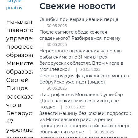
титуле
Свежие новости
pixabay
Ошибки при выращивании перца
Начальник
30.05.2025
главного
После сытного обеда хочется
управления
сладенького? Разбираемся, почему
30.05.2025
профессионального
Нерестовые ограничения на ловлю
образования
рыбы снимают с 31 мая в трех
Министерства
белорусских областях. В том числе в
Могилевской
30.05.2025
образования
Реконструкция фандоковского моста в
Сергей
Бобруйске уже идет (видео)
Пищов
30.05.2025
«Гастрофест» в Могилеве. Суши-бар
рассказал,
«Две палочки»: учиться никогда не
что в
поздно
30.05.2025
Беларуси
Завести машину без ключей: подросток
из Могилевского района решил
47
проверить проверил лайфхак и теперь
учреждений
обвиняется в угоне
30.05.2025