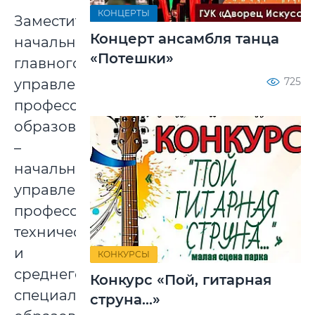
КОНЦЕРТЫ
Заместитель
Концерт ансамбля танца
начальника
«Потешки»
главного
725
управления
профессионального
образования
–
начальник
управления
профессионально-
технического
и
КОНКУРСЫ
среднего
Конкурс «Пой, гитарная
специального
струна...»