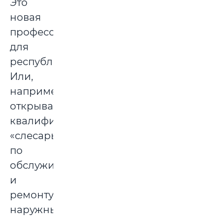
Это
новая
профессия
для
республики.
Или,
например,
открывается
квалификация
«слесарь
по
обслуживанию
и
ремонту
наружных