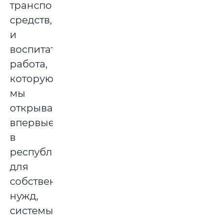
транспортных
средств,
и
воспитательная
работа,
которую
мы
открываем
впервые
в
республике
для
собственных
нужд,
системы