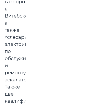
газопроводов»
в
Витебске,
а
также
«слесарь-
электрик
по
обслуживанию
и
ремонту
эскалаторов».
Также
две
квалификации