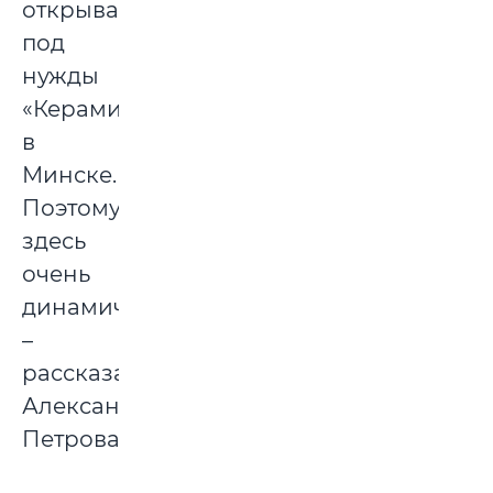
открываются
под
нужды
«Керамина»
в
Минске.
Поэтому
здесь
очень
динамично»,
–
рассказала
Александра
Петрова.