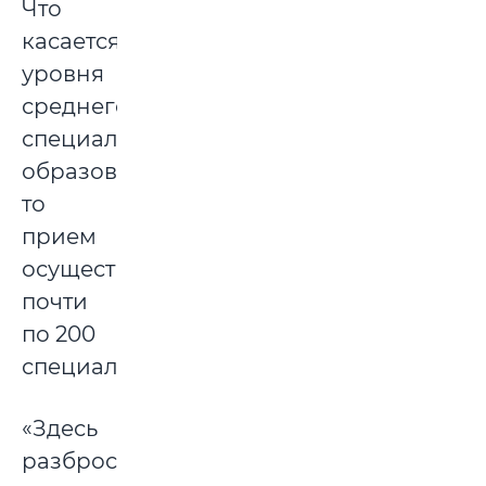
Что
касается
уровня
среднего
специального
образования,
то
прием
осуществляется
почти
по 200
специальностям:
«Здесь
разброс