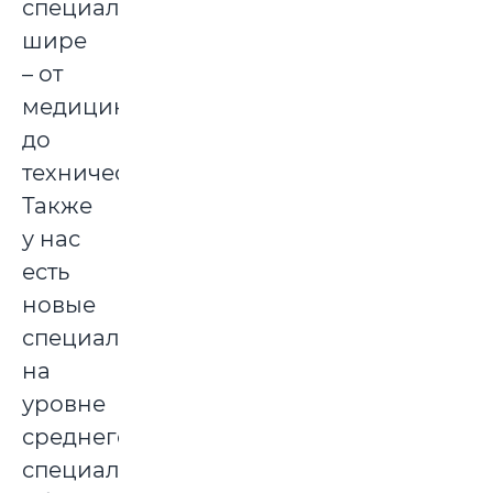
специальностей
шире
– от
медицинских
до
технических.
Также
у нас
есть
новые
специальности
на
уровне
среднего
специального