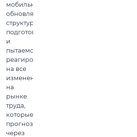
мобильно
обновляем
структуру
подготовки
и
пытаемся
реагировать
на все
изменения
на
рынке
труда,
которые
прогнозируются
через