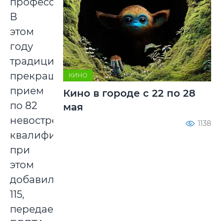
профессий.
В
этом
году
традиционно
прекращается
КИНО
прием
Кино в городе с 22 по 28
по 82
мая
невостребованным
1138
квалификациям,
при
этом
добавилось
115,
передает