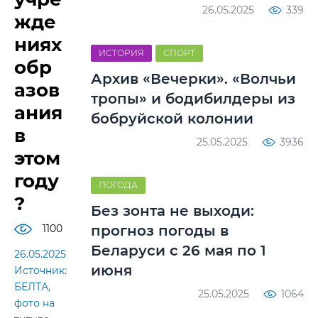
26.05.2025
339
жде
ниях
ИСТОРИЯ
СПОРТ
обр
Архив «Вечерки». «Волчьи
азов
тропы» и бодибилдеры из
ания
бобруйской колонии
в
25.05.2025
3936
этом
году
ПОГОДА
?
Без зонта не выходи:
1100
прогноз погоды в
Беларуси с 26 мая по 1
26.05.2025
июня
Источник:
БЕЛТА,
25.05.2025
1064
фото на