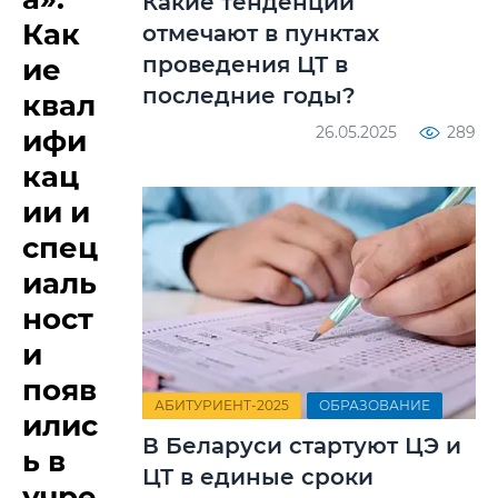
Какие тенденции
Как
отмечают в пунктах
проведения ЦТ в
ие
последние годы?
квал
26.05.2025
289
ифи
кац
ии и
спец
иаль
ност
и
появ
АБИТУРИЕНТ-2025
ОБРАЗОВАНИЕ
илис
В Беларуси стартуют ЦЭ и
ь в
ЦТ в единые сроки
учре