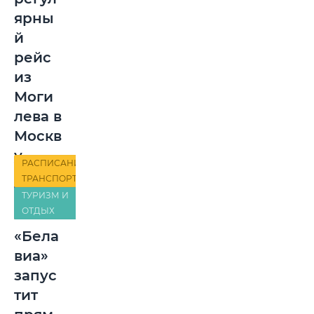
ярны
й
рейс
из
Моги
лева в
Москв
у
РАСПИСАНИЕ
ТРАНСПОРТА
ТУРИЗМ И
ОТДЫХ
«Бела
виа»
запус
тит