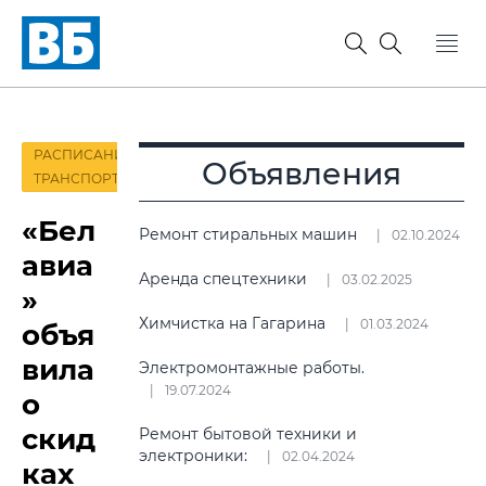
РАСПИСАНИЕ
Объявления
ТРАНСПОРТА
«Бел
Ремонт стиральных машин
02.10.2024
авиа
Аренда спецтехники
03.02.2025
»
Химчистка на Гагарина
01.03.2024
объя
вила
Электромонтажные работы.
19.07.2024
о
скид
Ремонт бытовой техники и
электроники:
02.04.2024
ках