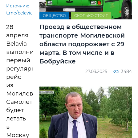
Источник:
t.me/belavia_official
ОБЩЕСТВО
СКОЛЬКО СТОИТ
Проезд в общественном
28
транспорте Могилевской
апреля
Belavia
области подорожает с 29
выполнит
марта. В том числе и в
первый
Бобруйске
регулярный
27.03.2025
3484
рейс
из
Могилева.
Самолет
будет
летать
в
Москву