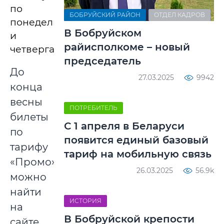
по
БОБРУЙСКИЙ РАЙОН
ОТДЕЛ КАДРОВ
понедельникам
В Бобруйском
и
райисполкоме – новый
четвергам.
председатель
До
27.03.2025
9942
конца
весны
ПОТРЕБИТЕЛЬ
билеты
С 1 апреля в Беларуси
по
появится единый базовый
тарифу
тариф на мобильную связь
«Промо»
26.03.2025
56.9k
можно
найти
ИСТОРИЯ
на
В Бобруйской крепости
сайте