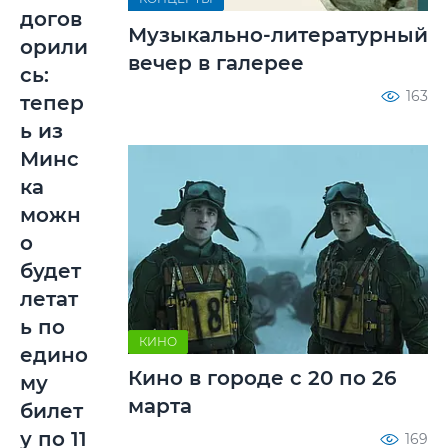
догов
Музыкально-литературный
орили
вечер в галерее
сь:
163
тепер
ь из
Минс
ка
можн
о
будет
летат
ь по
КИНО
едино
Кино в городе с 20 по 26
му
марта
билет
у по 11
169