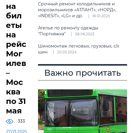
Срочный ремонт холодильников и
на
морозильников «АТЛАНТ», «НОРД»,
бил
«INDESIT», «LG» и др.
18.01.2023
еты
Ателье по ремонту одежды
на
"Портняжка"
28.06.2023
рейс
Шиномонтаж легковых, грузовых, с/х
Мог
шин
20.03.2024
илев
Важно прочитать
–
Мос
ква
по 31
мая
333
27.03.2025