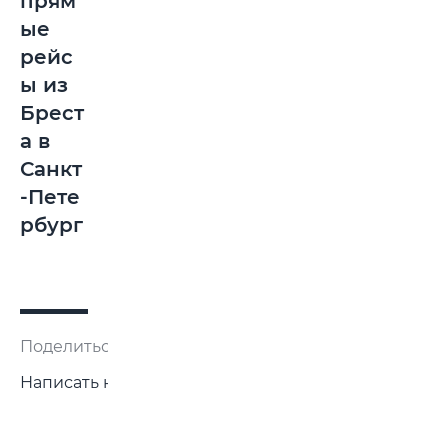
прям
ые
рейс
ы из
Брест
а в
Санкт
-Пете
рбург
Поделиться:
Написать нам