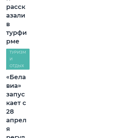
расск
азали
в
турфи
рме
ТУРИЗМ
И
ОТДЫХ
«Бела
виа»
запус
кает с
28
апрел
я
регул