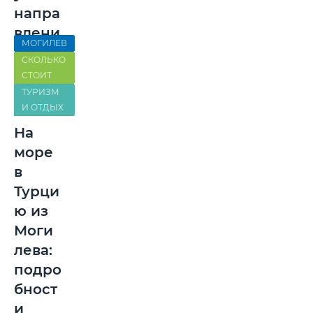
напра
влени
МОГИЛЕВ
ям
СКОЛЬКО
СТОИТ
ТУРИЗМ
И ОТДЫХ
На
море
в
Турци
ю из
Моги
лева:
подро
бност
и