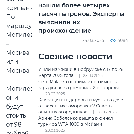
нашли более четырех
компании.
тысяч патронов. Эксперты
По
выяснили их
маршруту
происхождение
Могилев
24.03.2025
3084
–
Москва
Свежие новости
или
Ушли из жизни в Бобруйске с 17 по 26
Москва
марта 2025 года
28.03.2025
–
Сеть Malanka поднимает стоимость
Могилев
зарядки электромобилей с 1 апреля
28.03.2025
они
Как защитить деревья и кусты на даче
будут
от весенних заморозков? Советы
опытных огородников
28.03.2025
стоить
Арина Соболенко вышла в финал
от 98
турнира WTA-1000 в Майами
28.03.2025
рублей