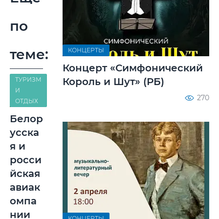
по
теме:
КОНЦЕРТЫ
Концерт «Симфонический
ТУРИЗМ
Король и Шут» (РБ)
И
270
ОТДЫХ
Белор
усска
я и
росси
йская
авиак
омпа
нии
КОНЦЕРТЫ