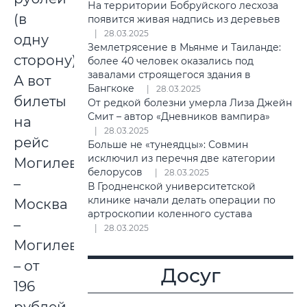
На территории Бобруйского лесхоза
(в
появится живая надпись из деревьев
28.03.2025
одну
Землетрясение в Мьянме и Таиланде:
сторону).
более 40 человек оказались под
завалами строящегося здания в
А вот
Бангкоке
28.03.2025
билеты
От редкой болезни умерла Лиза Джейн
Смит – автор «Дневников вампира»
на
28.03.2025
рейс
Больше не «тунеядцы»: Совмин
исключил из перечня две категории
Могилев
белорусов
28.03.2025
–
В Гродненской университетской
клинике начали делать операции по
Москва
артроскопии коленного сустава
–
28.03.2025
Могилев
– от
Досуг
196