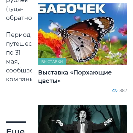
рублей
(туда-
обратно).
Период
путешествия:
по 31
мая,
ВЫСТАВКИ
сообщает
Выставка «Порхающие
компания.
цветы»
887
Еще