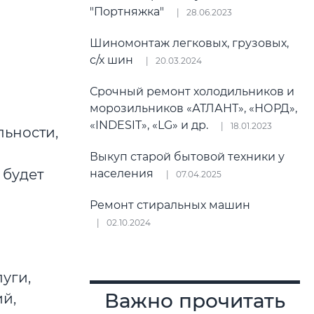
"Портняжка"
28.06.2023
Шиномонтаж легковых, грузовых,
с/х шин
20.03.2024
Срочный ремонт холодильников и
морозильников «АТЛАНТ», «НОРД»,
«INDESIT», «LG» и др.
18.01.2023
льности,
Выкуп старой бытовой техники у
 будет
населения
07.04.2025
Ремонт стиральных машин
02.10.2024
уги,
Важно прочитать
й,