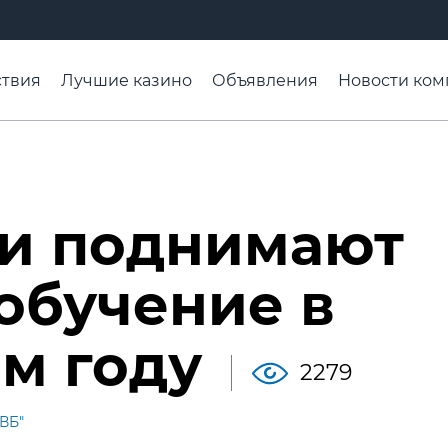
твия
Лучшие казино
Объявления
Новости ком
адьба недели
Чтобы помнили
Организации
Ра
си поднимают
 обучение в
м году
2279
"ВБ"