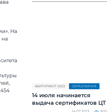
ава
ии». На
 на
ситета
льтуры
лей,
АБИТУРИЕНТ-2023
ОБРАЗОВАНИЕ
1454
14 июля начинается
выдача сертификатов ЦТ
14.07.2023
920