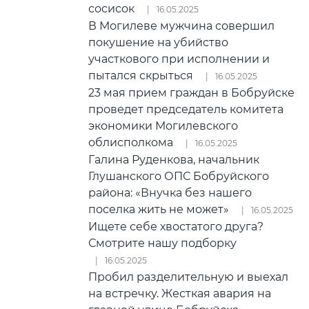
сосисок
16.05.2025
В Могилеве мужчина совершил
покушение на убийство
участкового при исполнении и
пытался скрыться
16.05.2025
23 мая прием граждан в Бобруйске
проведет председатель комитета
экономики Могилевского
облисполкома
16.05.2025
Галина Руденкова, начальник
Глушанского ОПС Бобруйского
района: «Внучка без нашего
поселка жить не может»
16.05.2025
Ищете себе хвостатого друга?
Смотрите нашу подборку
16.05.2025
Пробил разделительную и выехал
на встречку. Жесткая авария на