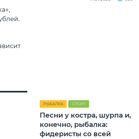
а»,
ублей.
ависит
и
РЫБАЛКА
СПОРТ
Песни у костра, шурпа и,
конечно, рыбалка:
фидеристы со всей