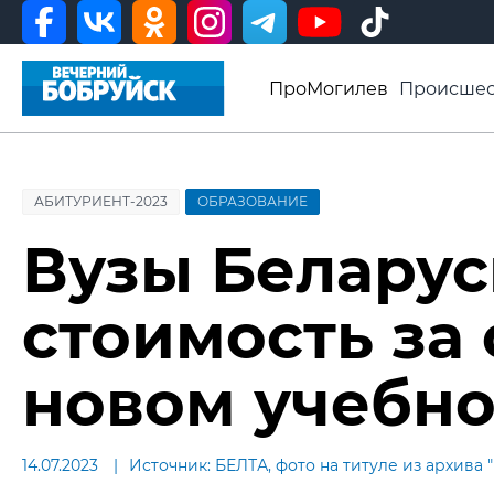
ПроМогилев
Происшес
История
Афиша
Св
Видео ВБ
АБИТУРИЕНТ-2023
ОБРАЗОВАНИЕ
Вузы Белару
стоимость за
новом учебно
14.07.2023
Источник: БЕЛТА, фото на титуле из архива 