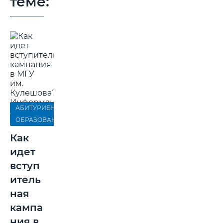
теме:
АБИТУРИЕНТ-2022
ОБРАЗОВАНИЕ
Как
идет
вступ
итель
ная
кампа
ния в