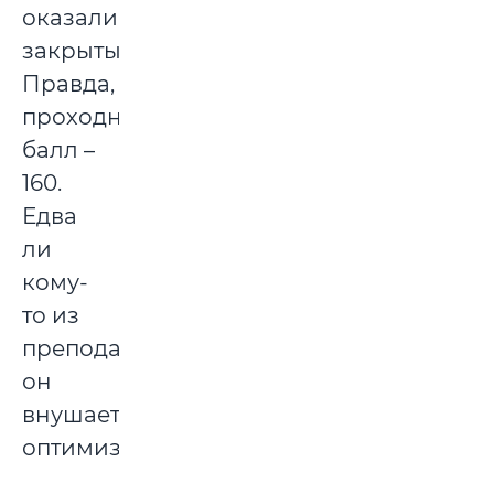
оказались
закрытыми.
Правда,
проходной
балл –
160.
Едва
ли
кому-
то из
преподавателей
он
внушает
оптимизм.