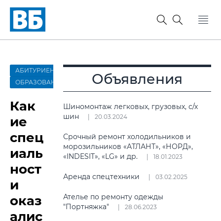
АБИТУРИЕНТ-2022
Объявления
ОБРАЗОВАНИЕ
Как
Шиномонтаж легковых, грузовых, с/х
шин
20.03.2024
ие
спец
Срочный ремонт холодильников и
морозильников «АТЛАНТ», «НОРД»,
иаль
«INDESIT», «LG» и др.
18.01.2023
ност
Аренда спецтехники
03.02.2025
и
Ателье по ремонту одежды
оказ
"Портняжка"
28.06.2023
алис