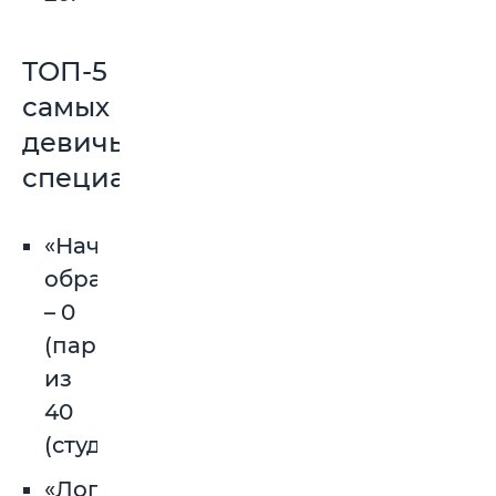
ТОП-5
самых
девичьих
специальностей
«Начальное
образование»
– 0
(парней)
из
40
(студентов)
«Логопедия»