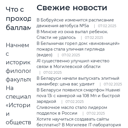
Свежие новости
Что с
проходными
В Бобруйске изменится расписание
движения автобуса №5а
баллами?
07.02.2025
В Минске из окна выпал ребенок.
Спасти не удалось
07.02.2025
В Белыничах горел дом: «виновницей»
Начнем
пожара стала уличная гирлянда
с
(видео)
07.02.2025
А1 существенно улучшил качество
историко-
связи в Могилевской области
филологического
07.02.2025
В Беларуси начали выпускать элитный
факультета.
камамбер: цена вас удивит
07.02.2025
На
В Беларуси появился смартфон Huawei
специальность
nova 13i с камерой на 108 Мп и быстрой
зарядкой
07.02.2025
«История
Сливочное масло стало лидером
и
подделок в России
07.02.2025
Хотите научиться создавать сайты
обществоведческие
бесплатно? В Могилеве IT-лаборатория