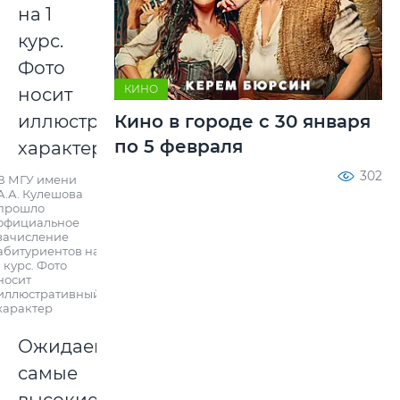
КИНО
Кино в городе с 30 января
по 5 февраля
302
В МГУ имени
А.А. Кулешова
прошло
официальное
зачисление
абитуриентов на
1 курс. Фото
носит
иллюстративный
характер
Ожидаемо
самые