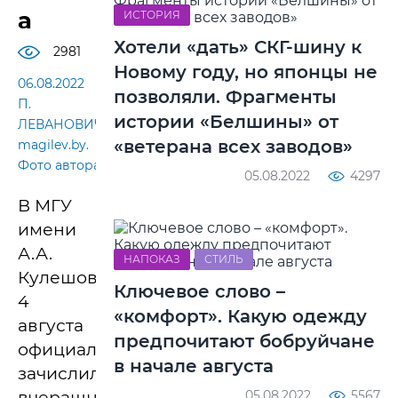
а
ИСТОРИЯ
Хотели «дать» СКГ-шину к
2981
Новому году, но японцы не
06.08.2022
позволяли. Фрагменты
П.
истории «Белшины» от
ЛЕВАНОВИЧ,
«ветерана всех заводов»
magilev.by.
Фото автора
05.08.2022
4297
В МГУ
имени
А.А.
НАПОКАЗ
СТИЛЬ
Кулешова
Ключевое слово –
4
«комфорт». Какую одежду
августа
предпочитают бобруйчане
официально
в начале августа
зачислили
вчерашних
05.08.2022
5567