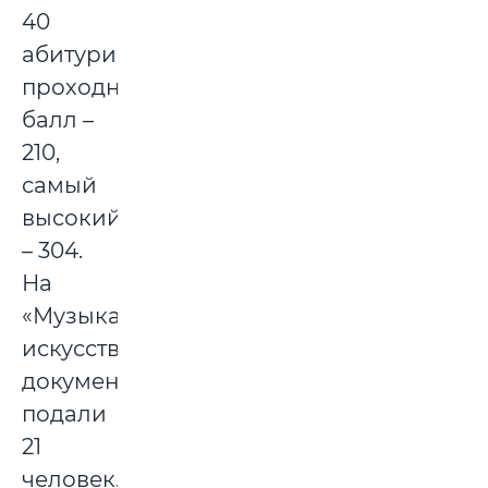
40
абитуриентов,
проходной
балл –
210,
самый
высокий
– 304.
На
«Музыкальное
искусство»
документы
подали
21
человек.