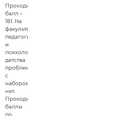
Проходной
балл –
181. На
факультете
педагогики
и
психологии
детства
проблем
с
набором
нет.
Проходные
баллы
по