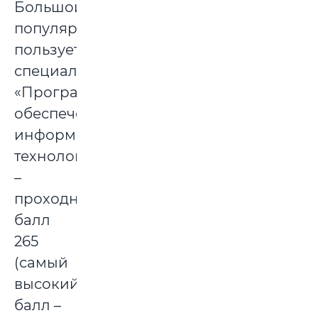
Большой
популярностью
пользуется
специальность
«Программное
обеспечение
информационных
технологий»
–
проходной
балл
265
(самый
высокий
балл –