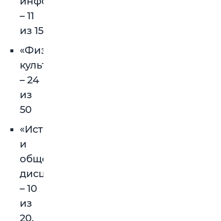
информатика»
– 11
из 15
«Физическая
культура»
– 24
из
50
«История
и
обществоведческие
дисциплины»
– 10
из
20.