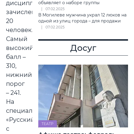
дисциплины»
объявляет о наборе группы
07.02.2025
зачислено
В Могилеве мужчина украл 12 люков на
20
одной из улиц города – для продажи
07.02.2025
человек.
Самый
Досуг
высокий
балл –
310,
нижний
порог
– 241.
На
специальность
«Русский
ТЕАТР
с