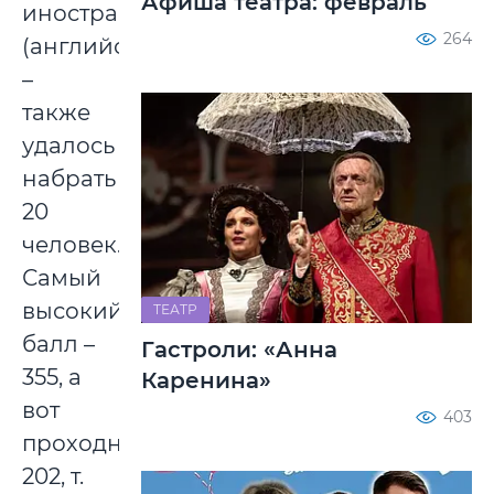
Афиша театра: февраль
иностранным
264
(английским)»
–
также
удалось
набрать
20
человек.
Самый
высокий
ТЕАТР
балл –
Гастроли: «Анна
355, а
Каренина»
вот
403
проходной
202, т.