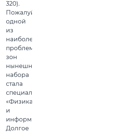
320).
Пожалуй,
одной
из
наиболее
проблемных
зон
нынешнего
набора
стала
специальность
«Физика
и
информатика».
Долгое