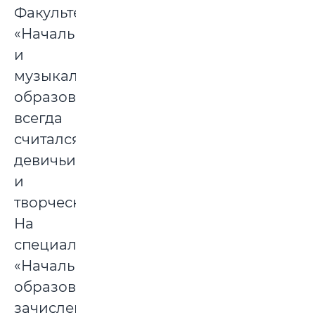
Факультет
«Начального
и
музыкального
образования»
всегда
считался
девичьим
и
творческим.
На
специальность
«Начальное
образование»
зачислено