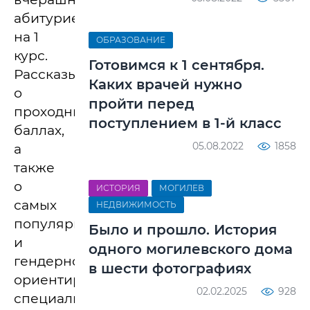
абитуриентов
на 1
ОБРАЗОВАНИЕ
курс.
Готовимся к 1 сентября.
Рассказываем
Каких врачей нужно
о
пройти перед
проходных
поступлением в 1-й класс
баллах,
05.08.2022
1858
а
также
о
ИСТОРИЯ
МОГИЛЕВ
самых
НЕДВИЖИМОСТЬ
популярных
Было и прошло. История
и
одного могилевского дома
гендерно-
в шести фотографиях
ориентированных
02.02.2025
928
специальностях.