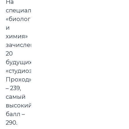
На
специальность
«биология
и
химия»
зачислено
20
будущих
«студиозусов».
Проходной
– 239,
самый
высокий
балл –
290.