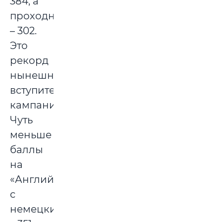
384, а
проходной
– 302.
Это
рекорд
нынешней
вступительной
кампании.
Чуть
меньше
баллы
на
«Английском
с
немецким»