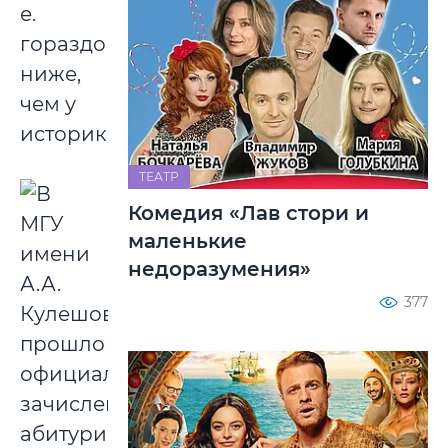
е.
гораздо
ниже,
чем у
историков.
ТЕАТР
Комедия «Лав стори и
маленькие
недоразумения»
377