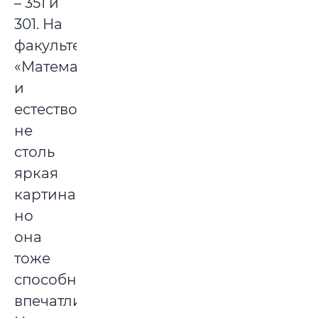
– 351 и
301. На
факультете
«Математики
и
естествознания»
не
столь
яркая
картина,
но
она
тоже
способна
впечатлить.