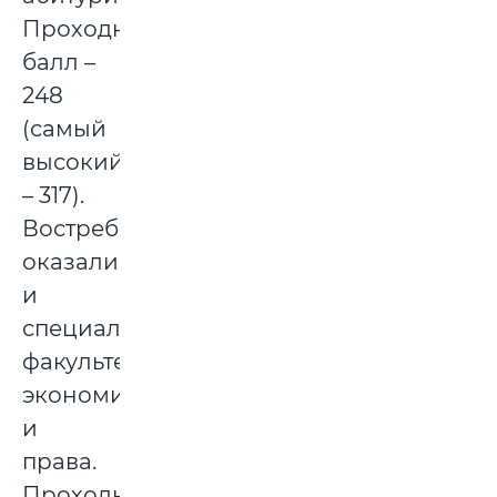
Проходной
балл –
248
(самый
высокий
– 317).
Востребованными
оказались
и
специальности
факультета
экономики
и
права.
Проходной