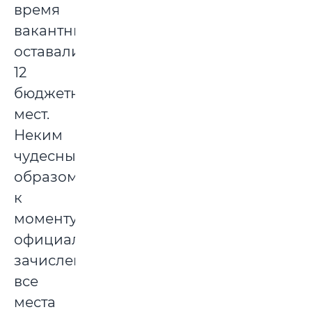
время
вакантными
оставались
12
бюджетных
мест.
Неким
чудесным
образом
к
моменту
официального
зачисления
все
места