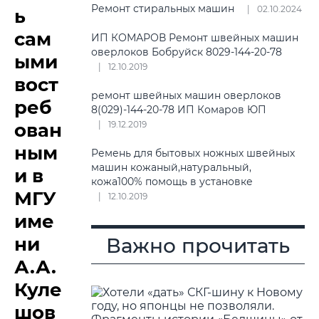
Ремонт стиральных машин
02.10.2024
ь
сам
ИП КОМАРОВ Ремонт швейных машин
оверлоков Бобруйск 8029-144-20-78
ыми
12.10.2019
вост
ремонт швейных машин оверлоков
реб
8(029)-144-20-78 ИП Комаров ЮП
ован
19.12.2019
ным
Ремень для бытовых ножных швейных
машин кожаный,натуральный,
и в
кожа100% помощь в установке
МГУ
12.10.2019
име
ни
Важно прочитать
А.А.
Куле
шов