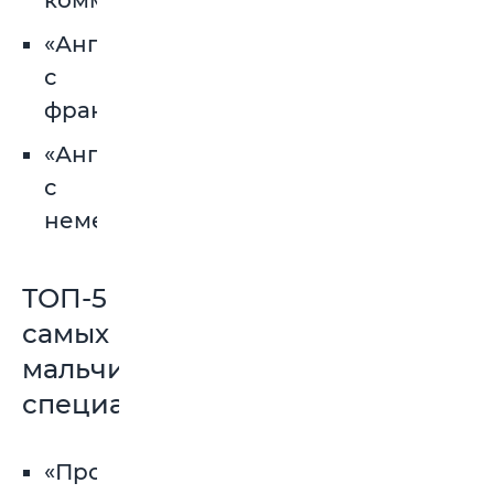
коммуникации»
«Английский
с
французским»
«Английском
с
немецким»
ТОП-5
самых
мальчишечьих
специальностей
«Программное