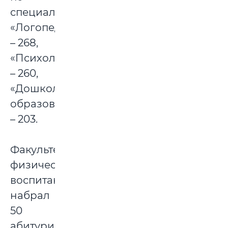
специальностям:
«Логопедия»
– 268,
«Психология»
– 260,
«Дошкольное
образование»
– 203.
Факультет
физического
воспитания
набрал
50
абитуриентов.