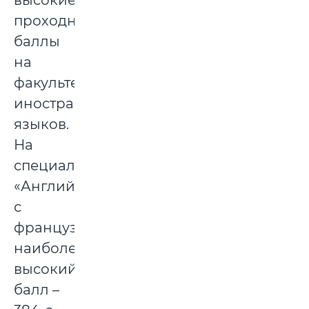
высокие
проходные
баллы
на
факультете
иностранных
языков.
На
специальности
«Английский
с
французским»
наиболее
высокий
балл –