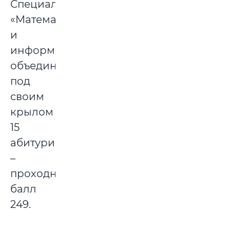
Специальность
«Математика
и
информатика»
объединит
под
своим
крылом
15
абитуриентов
–
проходной
балл
249.