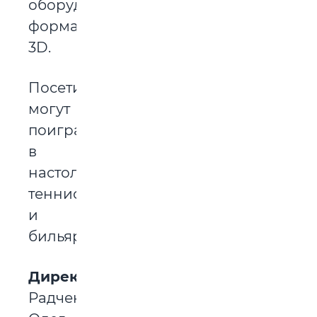
оборудован
форматом
3D.
Посетители
могут
поиграть
в
настольный
теннис
и
бильярд.
Директор:
Радченко