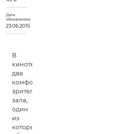
Дата
обновления:
23.06.2015
В
кинотеатре
два
комфортабельных
зрительных
зала,
один
из
которых