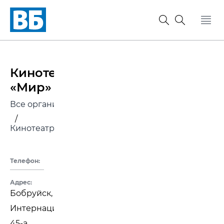
Кинотеатр
«Мир»
Все организации
/
Кинотеатры
Телефон:
Адрес:
Бобруйск,
Интернациональная,
45-а