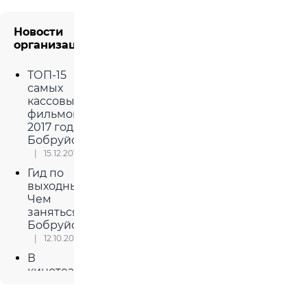
Новости
организации
ТОП-15
самых
кассовых
фильмов
2017 года в
Бобруйске
15.12.2017
Гид по
выходным.
Чем
заняться в
Бобруйске?
12.10.2017
В
кинотеатре
«Мир»
произошел