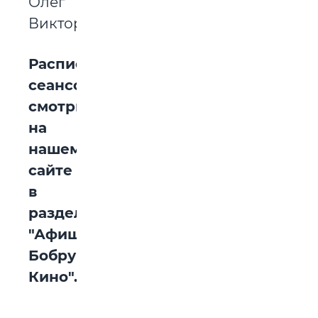
Олег
Викторович.
Расписание
сеансов
смотрите
на
нашем
сайте
в
разделе
"Афиша
Бобруйска.
Кино".