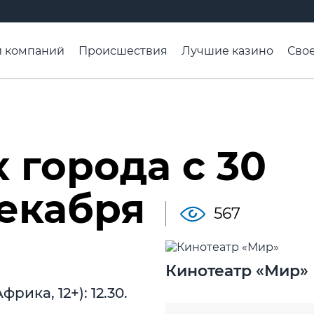
и компаний
Происшествия
Лучшие казино
Свое
ели
Чтобы помнили
Организации
Расписание т
в
 города с 30
декабря
567
Кинотеатр «Мир»
ика, 12+): 12.30.