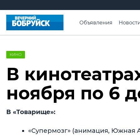
Объявления
Новост
Афиша
Свадьба нед
Видео ВБ
ПроМогиле
КИНО
В кинотеатрах
ноября по 6 
В «Товарище»:
«Супермозг» (анимация, Южная Афр