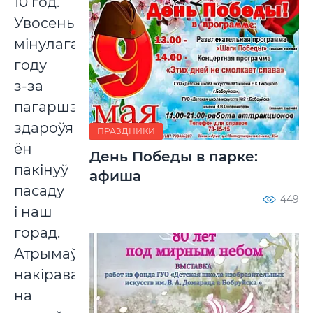
10 год.
Увосень
мінулага
году
з-за
пагаршэння
здароўя
ПРАЗДНИКИ
ён
День Победы в парке:
пакінуў
афиша
пасаду
449
і наш
горад.
Атрымаў
накіраванне
на