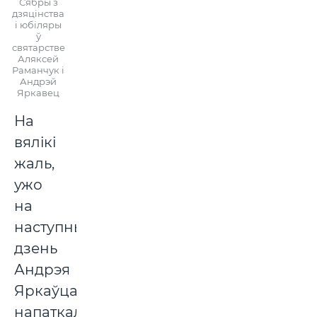
Сябры з
дзяцінства
і юбіляры
ў
святарстве
Аляксей
Раманчук і
Андрэй
Яркавец
На
вялікі
жаль,
ужо
на
наступны
дзень
Андрэя
Яркаўца
напаткала