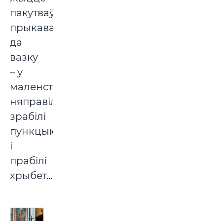
пакутваў,
прыкаваны
да
вазку
– у
маленстве
няправільна
зрабілі
пункцыю
і
прабілі
хрыбет...