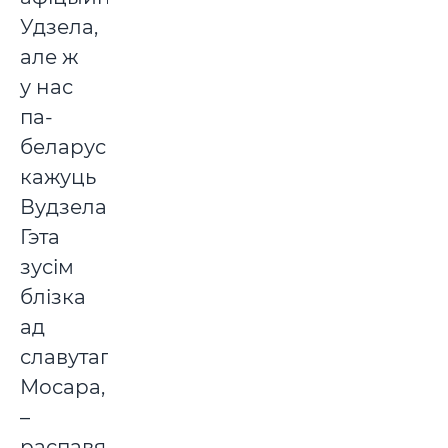
Удзела,
але ж
у нас
па-
беларуску
кажуць
Вудзела.
Гэта
зусім
блізка
ад
славутага
Мосара,
–
распавядае