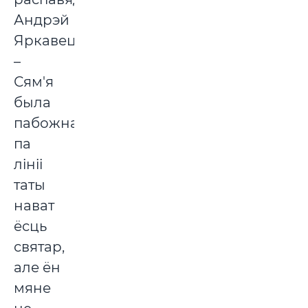
Андрэй
Яркавец.
–
Сям'я
была
пабожная,
па
лініі
таты
нават
ёсць
святар,
але ён
мяне