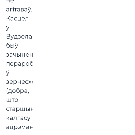
не
агітаваў.
Касцёл
у
Вудзела
быў
зачынены,
перароблены
ў
зернесховішча
(добра,
што
старшыня
калгасу
адрэмантаваў