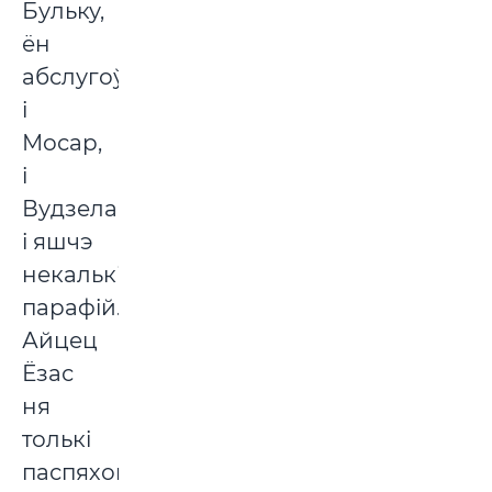
Бульку,
ён
абслугоўваў
і
Мосар,
і
Вудзела,
і яшчэ
некалькі
парафій.
Айцец
Ёзас
ня
толькі
паспяхова