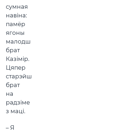
сумная
навіна:
памёр
ягоны
малодшы
брат
Казімір.
Цяпер
старэйшы
брат
на
радзіме
з маці.
– Я