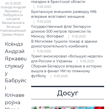
поездом в Брестской области
24.12.2023.
11.05.2025
Ксёндз Андрэй
Яркавец у
Британскую внешнюю разведку MI6
бабруйскім
впервые возглавит женщина
касцёле
11.05.2025
Беззаганнага
Государственный флаг Беларуси
Зачацця
Найсвяцейшай
длиною 500 метров пронесли по
Дзевы Марыі
Минску. Фотофакт
11.05.2025
В Могилеве тушили пожар в здании
Ксёндз
домостроительного комбината
Андрэй
11.05.2025
Трамп анонсировал «большую неделю»
Яркавец
для России и Украины
11.05.2025
служыў
Сборная Беларуси впервые в истории
вышла в финал ЧМ по пляжному
у
футболу
11.05.2025
Бабруйску
і
Досуг
Клічаве
роўна