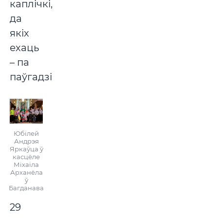
каплічкі,
да
якіх
ехаць
– па
паўгадзіны.
Юбілей
Андрэя
Яркаўца ў
касцёле
Міхаіла
Арханёла
ў
Багданава
29