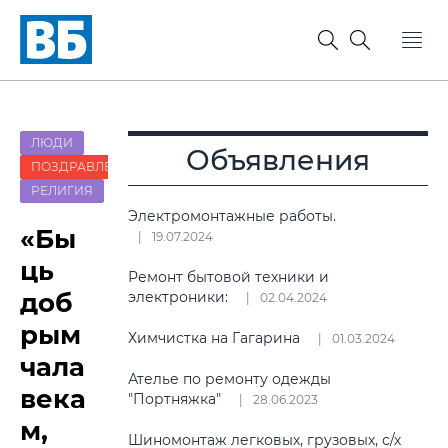
ЛЮДИ
Объявления
ПОЗДРАВЛЕНИЯ
РЕЛИГИЯ
Электромонтажные работы.
«Бы
19.07.2024
ць
Ремонт бытовой техники и
доб
электроники:
02.04.2024
рым
Химчистка на Гагарина
01.03.2024
чала
Ателье по ремонту одежды
века
"Портняжка"
28.06.2023
м,
Шиномонтаж легковых, грузовых, с/х