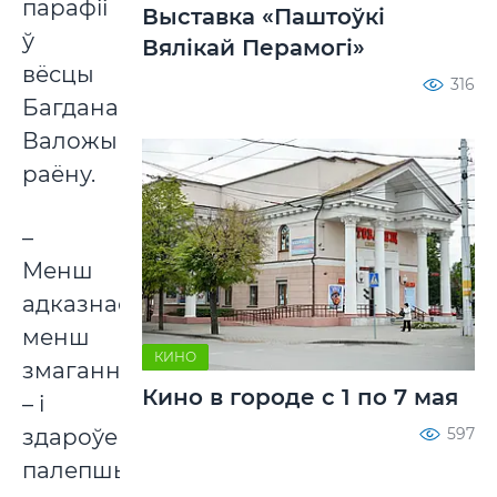
парафіі
Выставка «Паштоўкі
ў
Вялікай Перамогі»
вёсцы
316
Багданава
Валожынскага
раёну.
–
Менш
адказнасці,
менш
КИНО
змаганняў
Кино в городе с 1 по 7 мая
– і
597
здароўе
палепшылася,