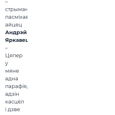
–
стрымана
пасміхаецца
айцец
Андрэй
Яркавец
.
–
Цяпер
у
мяне
адна
парафія,
адзін
касцёл
і дзве