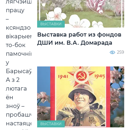
лягчэйшую
працу
–
ВЫСТАВКИ
ксяндзом-
Выставка работ из фондов
вікарыем,
ДШИ им. В.А. Домарада
то-бок
259
памочнікам,
у
Барысаў.
А з 2
лютага
ён
зноў –
пробашч,
настаяцель
ВЫСТАВКИ