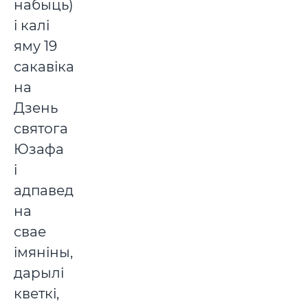
набыць),
і калі
яму 19
сакавіка,
на
Дзень
святога
Юзафа
і
адпаведна
на
свае
імяніны,
дарылі
кветкі,