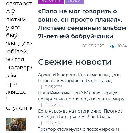
ИСТОРИЯ
ЛЮДИ
святарства.
«Папа не мог говорить о
А ў
лютым
войне, он просто плакал».
у яго
Листаем семейный альбом
быў
71-летней бобруйчанки
жыццёвы
09.05.2025
1064
юбілей,
50 год.
Свежие новости
Пагаварылі
з ім
Архив «Вечерки». Как отмечали День
Победы в Бобруйске 15 лет назад
пра
11.05.2025
жыццё
Папа Римский Лев XIV свою первую
і
воскресную проповедь посвятил миру
11.05.2025
служэнне.
Есть надежда на потепление. Прогноз
погоды в Беларуси с 12 по 18 мая
11.05.2025
Трактор столкнулся с пассажирским