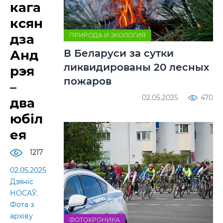
кага
ксян
ПРИРОДА И ЭКОЛОГИЯ
дза
В Беларуси за сутки
Анд
ликвидированы 20 лесных
рэя
пожаров
–
02.05.2025
470
два
юбіл
ея
1217
02.05.2025
Дзяніс
НОСАЎ.
Фота з
архіву
ФОТОХРОНИКА