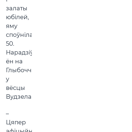
залаты
юбілей,
яму
споўнілася
50.
Нарадзіўся
ён на
Глыбоччыне,
у
вёсцы
Вудзела.
–
Цяпер
афіцыйна