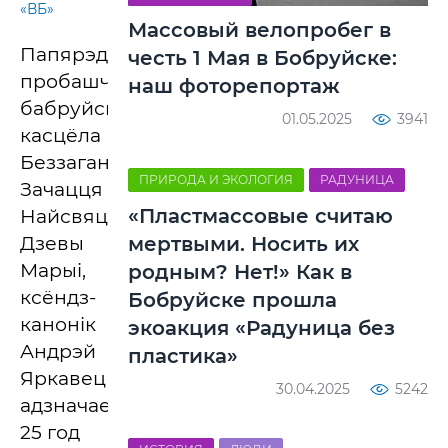
«ВБ»
Массовый велопробег в
Папярэдні
честь 1 Мая в Бобруйске:
пробашч
наш фоторепортаж
бабруйскага
01.05.2025
3941
касцёла
Беззаганнага
ПРИРОДА И ЭКОЛОГИЯ
РАДУНИЦА
Зачацця
«Пластмассовые считаю
Найсвяцейшай
Дзевы
мертвыми. Носить их
Марыі,
родным? Нет!» Как в
ксёндз-
Бобруйске прошла
канонік
экоакция «Радуница без
Андрэй
пластика»
Яркавец
30.04.2025
5242
адзначае
25 год