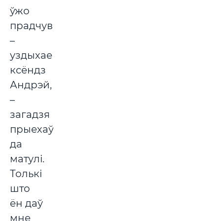
ўжо
прадчуваў,
–
уздыхае
ксёндз
Андрэй,
–
загадзя
прыехаў
да
матулі.
Толькі
што
ён даў
мне