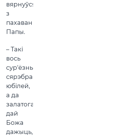
вярнуўся
з
пахавання
Папы.
– Такі
вось
сур'ёзны
сярэбраны
юбілей,
а да
залатога
дай
Божа
дажыць,