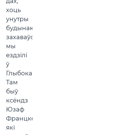
дах,
хоць
унутры
будынак
захаваўся),
мы
ездзілі
ў
Глыбокае.
Там
быў
ксёндз
Юзаф
Францкевіч,
які