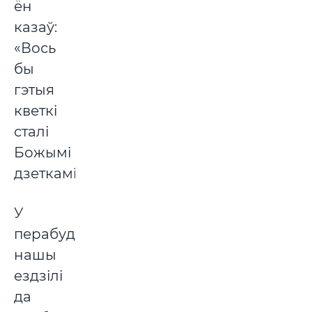
ён
казаў:
«Вось
бы
гэтыя
кветкі
сталі
Божымі
дзеткамі!»
У
перабудову
нашы
ездзілі
да