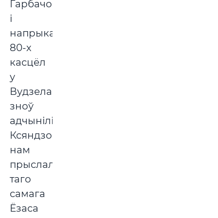
Гарбачова,
і
напрыканцы
80-х
касцёл
у
Вудзела
зноў
адчынілі.
Ксяндзом
нам
прыслалі
таго
самага
Ёзаса