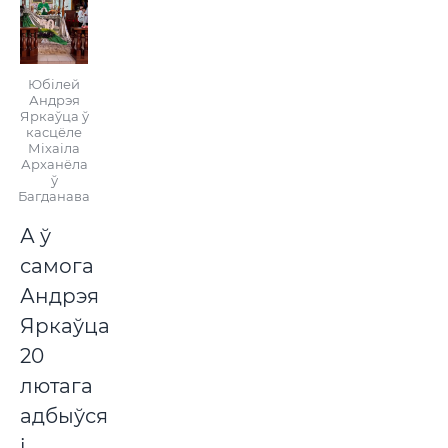
Юбілей
Андрэя
Яркаўца ў
касцёле
Міхаіла
Арханёла
ў
Багданава
А ў
самога
Андрэя
Яркаўца
20
лютага
адбыўся
і