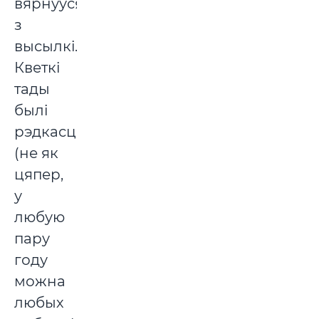
вярнуўся
з
высылкі.
Кветкі
тады
былі
рэдкасцю
(не як
цяпер,
у
любую
пару
году
можна
любых