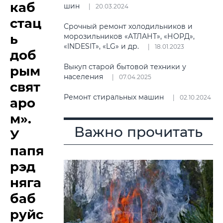
каб
шин
20.03.2024
стац
Срочный ремонт холодильников и
ь
морозильников «АТЛАНТ», «НОРД»,
«INDESIT», «LG» и др.
18.01.2023
доб
Выкуп старой бытовой техники у
рым
населения
07.04.2025
свят
Ремонт стиральных машин
02.10.2024
аро
м».
Важно прочитать
У
папя
рэд
няга
баб
руйс