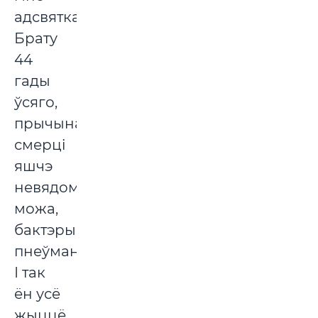
адсвяткаваць....
Брату
44
гады
ўсяго,
прычына
смерці
яшчэ
невядомая,
можа,
бактэрыяльная
пнеўманія.
І так
ён усё
жыццё