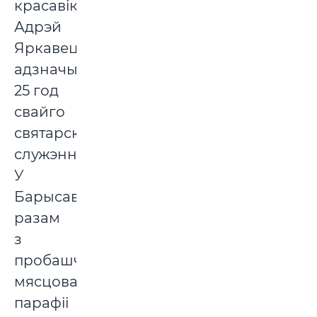
красавіка
Адрэй
Яркавец
адзначыў
25 год
свайго
святарскага
служэння.
У
Барысаве,
разам
з
пробашчам
мясцовай
парафіі