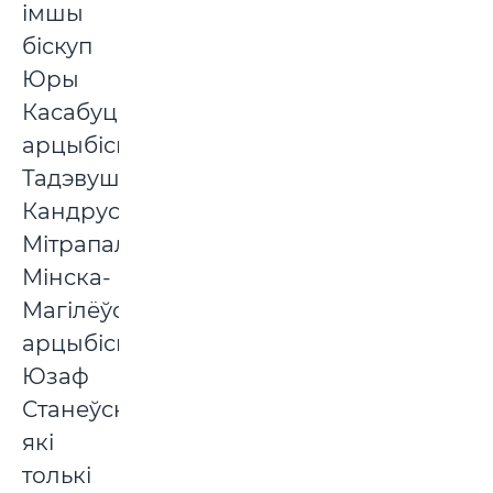
імшы
біскуп
Юры
Касабуцкі,
арцыбіскуп
Тадэвуш
Кандрусевіч,
Мітрапаліт
Мінска-
Магілёўскі
арцыбіскуп
Юзаф
Станеўскі,
які
толькі