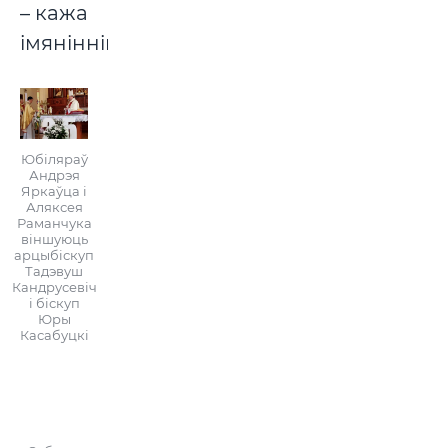
– кажа
імяніннік.
Юбіляраў
Андрэя
Яркаўца і
Аляксея
Раманчука
віншуюць
арцыбіскуп
Тадэвуш
Кандрусевіч
і біскуп
Юры
Касабуцкі