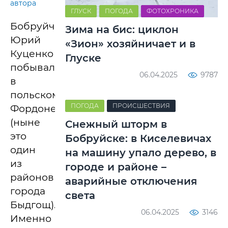
автора
ГЛУСК
ПОГОДА
ФОТОХРОНИКА
Бобруйчанин
Зима на бис: циклон
Юрий
«Зион» хозяйничает и в
Куценко
Глуске
побывал
06.04.2025
9787
в
польском
ПОГОДА
ПРОИСШЕСТВИЯ
Фордоне
(ныне
Снежный шторм в
это
Бобруйске: в Киселевичах
один
на машину упало дерево, в
из
городе и районе –
районов
аварийные отключения
города
света
Быдгощ).
06.04.2025
3146
Именно