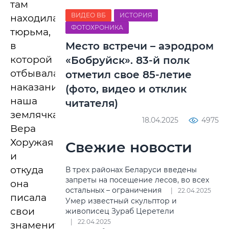
там
ВИДЕО ВБ
ИСТОРИЯ
находилась
ФОТОХРОНИКА
тюрьма,
в
Место встречи – аэродром
которой
«Бобруйск». 83-й полк
отбывала
отметил свое 85-летие
наказание
(фото, видео и отклик
наша
читателя)
землячка
18.04.2025
4975
Вера
Хоружая
Свежие новости
и
откуда
В трех районах Беларуси введены
запреты на посещение лесов, во всех
она
остальных – ограничения
22.04.2025
писала
Умер известный скульптор и
свои
живописец Зураб Церетели
22.04.2025
знаменитые