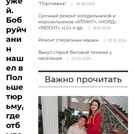
уже
"Портняжка"
28.06.2023
й.
Срочный ремонт холодильников и
Боб
морозильников «АТЛАНТ», «НОРД»,
руйч
«INDESIT», «LG» и др.
18.01.2023
ани
Ремонт стиральных машин
02.10.2024
н
Выкуп старой бытовой техники у
наш
населения
07.04.2025
ел в
Пол
Важно прочитать
ьше
тюр
ьму,
где
отб