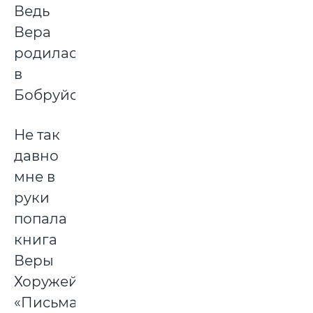
Ведь
Вера
родилась
в
Бобруйске.
Не так
давно
мне в
руки
попала
книга
Веры
Хоружей
«Письма