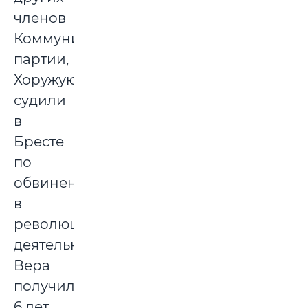
членов
Коммунистической
партии,
Хоружую
судили
в
Бресте
по
обвинению
в
революционной
деятельности.
Вера
получила
6 лет