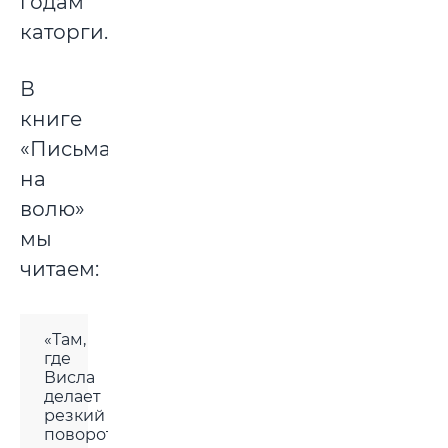
годам
каторги.
В
книге
«Письма
на
волю»
мы
читаем:
«Там,
где
Висла
делает
резкий
поворот