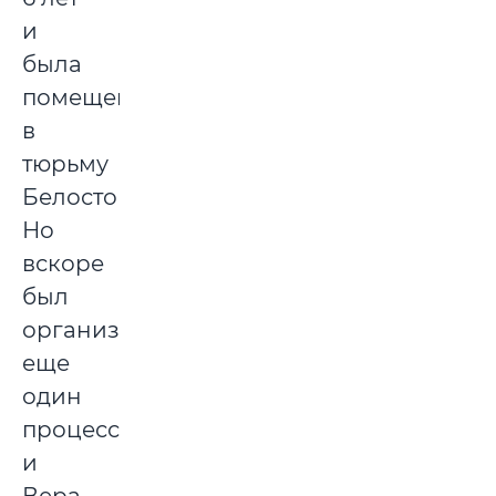
и
была
помещена
в
тюрьму
Белостока.
Но
вскоре
был
организован
еще
один
процесс
и
Вера