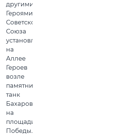
другими
Героями
Советского
Союза
установлена
на
Аллее
Героев
возле
памятника
танк
Бахарова
на
площади
Победы.