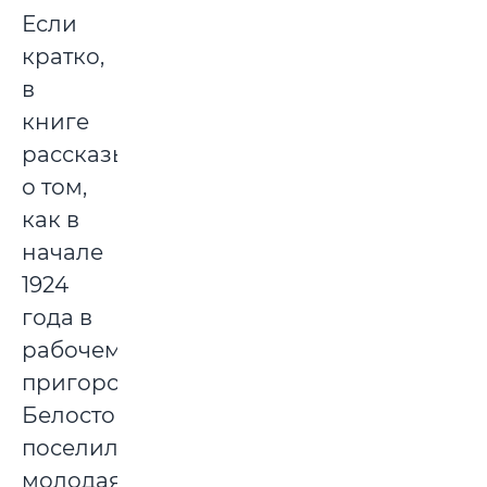
Если
кратко,
в
книге
рассказывается
о том,
как в
начале
1924
года в
рабочем
пригороде
Белостока
поселилась
молодая