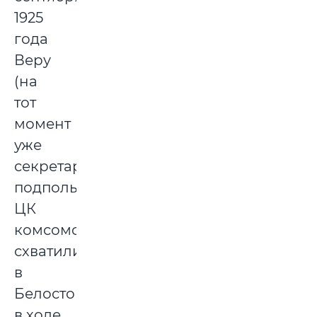
1925
года
Веру
(на
тот
момент
уже
секретаря
подпольного
ЦК
комсомола)
схватили
в
Белостоке
в ходе