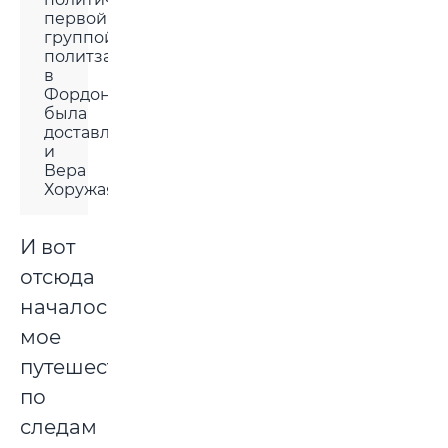
первой
группой
политзаключенных
в
Фордон
была
доставлена
и
Вера
Хоружая...»
И вот
отсюда
началось
мое
путешествие
по
следам