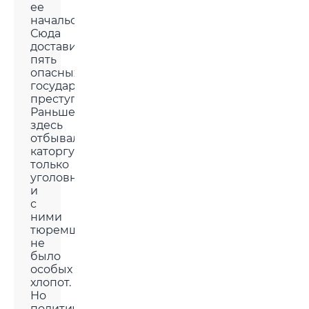
ее
начальство.
Сюда
доставили
пять
опасных
государственных
преступниц.
Раньше
здесь
отбывали
каторгу
только
уголовницы,
и
с
ними
тюремщикам
не
было
особых
хлопот.
Но
политические! С