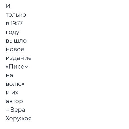
И
только
в 1957
году
вышло
новое
издание
«Писем
на
волю»
и их
автор
– Вера
Хоружая.