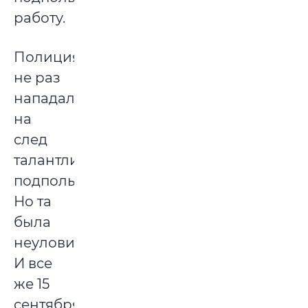
работу.
Полиция
не раз
нападала
на
след
талантливой
подпольщицы.
Но та
была
неуловимой.
И все
же 15
сентября