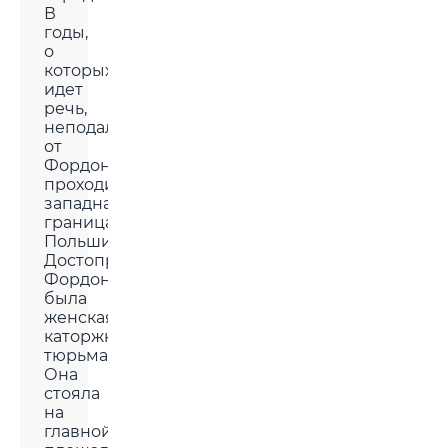
В
годы,
о
которых
идет
речь,
неподалеку
от
Фордона
проходила
западная
граница
Польши.
Достопримечательностью
Фордона
была
женская
каторжная
тюрьма.
Она
стояла
на
главной