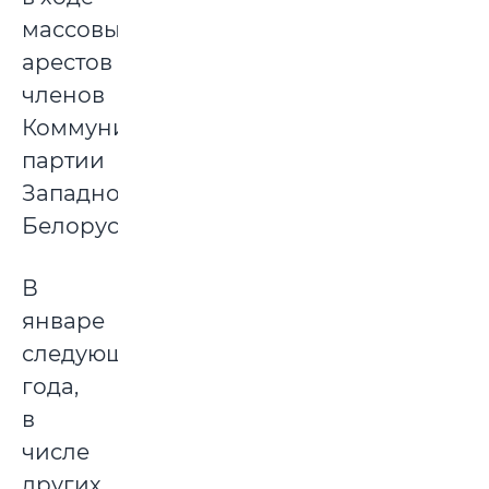
массовых
арестов
членов
Коммунистической
партии
Западной
Белоруссии.
В
январе
следующего
года,
в
числе
других