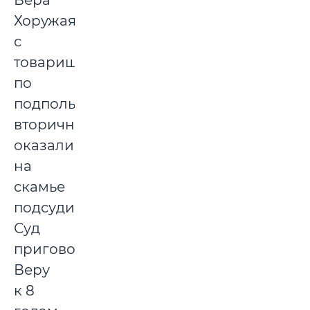
Хоружая
с
товарищами
по
подполью
вторично
оказались
на
скамье
подсудимых.
Суд
приговорил
Веру
к 8