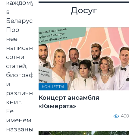
каждому
Досуг
в
Беларуси.
Про
нее
написаны
сотни
статей,
биографий
и
КОНЦЕРТЫ
различных
Концерт ансамбля
книг.
«Камерата»
Ее
400
именем
названы