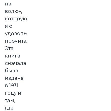
на
волю»,
которую
я с
удовольствием
прочитал.
Эта
книга
сначала
была
издана
в 1931
году и
там,
где