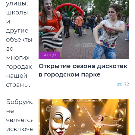
улицы,
школы
и
другие
объекты
во
ТАНЦЫ
многих
Открытие сезона дискотек
городах
в городском парке
нашей
страны.
72
Бобруйск
не
является
исключением: