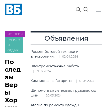
ИСТОРИЯ
Объявления
ТУРИЗМ
И
ОТДЫХ
Ремонт бытовой техники и
электроники:
02.04.2024
По
Электромонтажные работы.
след
19.07.2024
ам
Химчистка на Гагарина
01.03.2024
Вер
Шиномонтаж легковых, грузовых, с/х
ы
шин
20.03.2024
Хор
Ателье по ремонту одежды