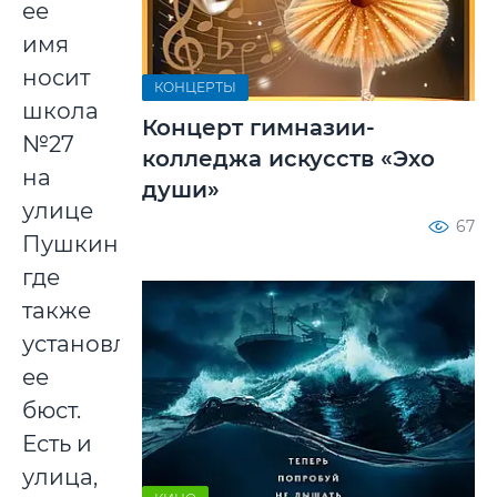
ее
имя
носит
КОНЦЕРТЫ
школа
Концерт гимназии-
№27
колледжа искусств «Эхо
на
души»
улице
67
Пушкина,
где
также
установлен
ее
бюст.
Есть и
улица,