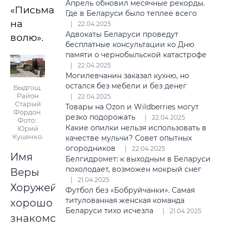
Апрель обновил месячные рекорды.
«Письма
Где в Беларуси было теплее всего
на
22.04.2025
Адвокаты Беларуси проведут
волю».
бесплатные консультации ко Дню
памяти о чернобыльской катастрофе
22.04.2025
Могилевчанин заказал кухню, но
остался без мебели и без денег
Быдгощ.
Район
22.04.2025
Старый
Товары на Ozon и Wildberries могут
Фордон.
резко подорожать
22.04.2025
Фото:.
Какие опилки нельзя использовать в
Юрий
Куценко.
качестве мульчи? Совет опытных
огородников
22.04.2025
Имя
Белгидромет: к выходным в Беларуси
похолодает, возможен мокрый снег
Веры
21.04.2025
Хоружей
Футбол без «Бобруйчанки». Самая
титулованная женская команда
хорошо
Беларуси тихо исчезла
21.04.2025
знакомо