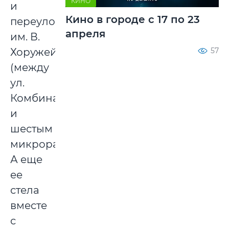
КИНО
и
Кино в городе с 17 по 23
переулок
апреля
им. В.
Хоружей
57
(между
ул.
Комбинатской
и
шестым
микрорайоном).
А еще
ее
стела
вместе
с