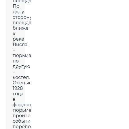
площади.
По
одну
сторону
площади,
ближе
к
реке
Висла,
–
тюрьма,
по
другую
–
костел.
Осенью
1928
года
в
фордонской
тюрьме
произошло
событие,
переполошившее