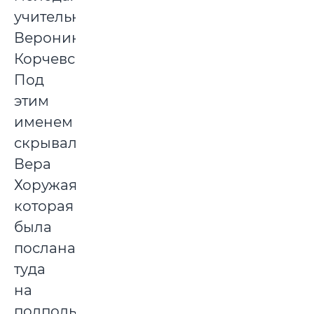
учительница
Вероника
Корчевская.
Под
этим
именем
скрывалась
Вера
Хоружая,
которая
была
послана
туда
на
подпольную