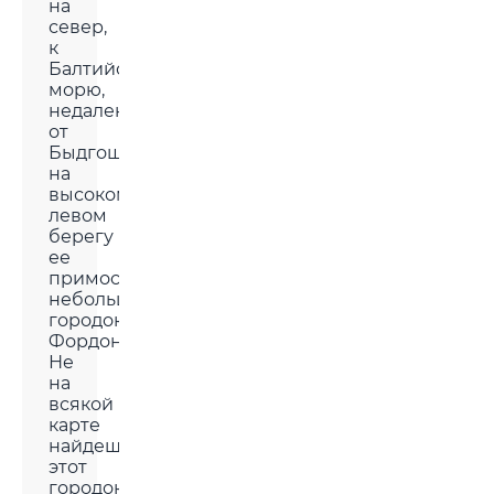
на
север,
к
Балтийскому
морю,
недалеко
от
Быдгоща,
на
высоком
левом
берегу
ее
примостился
небольшой
городок
Фордон.
Не
на
всякой
карте
найдешь
этот
городок.