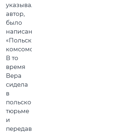
указывался
автор,
было
написано:
«Польская
комсомолка».
В то
время
Вера
сидела
в
польской
тюрьме
и
передавала