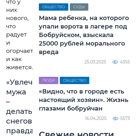
что у
ОБЩЕСТВО
СУДЫ
них
Мама ребенка, на которого
нового,
упали ворота в лагере под
что
радует
Бобруйском, взыскала
и
25000 рублей морального
огорчает,
вреда
и как
25.03.2025
4355
живется.
«Увлечение
ЛЮДИ
ОБЩЕСТВО
мужа
«Видно, что в городе есть
настоящий хозяин». Жизнь
–
глазами бобруйчан
делать
16.04.2025
5573
снеговиков,
правда,
Свежие новости