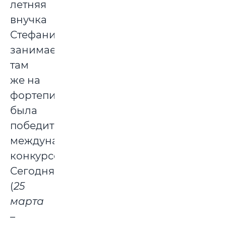
летняя
внучка
Стефания
занимается
там
же на
фортепиано,
была
победительницей
международных
конкурсов.
Сегодня
(
25
марта
–