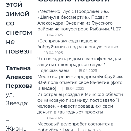
этой
«Местечко Глуск. Продолжение».
зимой
«Шагнул в бессмертие». Подвиг
со
Александра Юневича из Глусского
района на полуострове Рыбачий. Ч. 27.
снегом
18.04.2025
не
«Бесправная» езда подвела
бобруйчанина под уголовную статью
повезло»
18.04.2025
Что посадить рядом с картофелем для
защиты от колорадского жука?
Татьяна
Подсказываем
18.04.2025
Алексеевна,
Место встречи – аэродром «Бобруйск».
83-й полк отметил свое 85-летие (фото
Перхова
,
и видео)
18.04.2025
ул.
Иностранец создал в Минской области
финансовую пирамиду: пострадало 11
Звезда:
человек, «инвестировавших» свои
деньги в «выгодные» проекты
18.04.2025
–
Массовый велопробег состоится в
Жизнь
Бобруйске 1 мая
18.04.2025