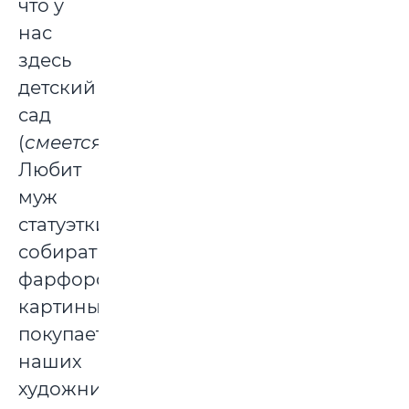
что у
нас
здесь
детский
сад
(
смеется
).
Любит
муж
статуэтки
собирать
фарфоровые,
картины
покупает
наших
художников.