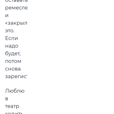
оставаться
ремесленником
и
«закрыла»
это.
Если
надо
будет,
потом
снова
зарегистрируюсь.
Люблю
в
театр
ходить