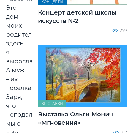
КОНЦЕРТЫ
Это
Концерт детской школы
дом
искусств №2
моих
279
родителей,
здесь
я
выросла.
А муж
– из
поселка
Заря,
ВЫСТАВКИ
что
Выставка Ольги Монич
неподалеку,
«Мгновения»
мы с
ним
217