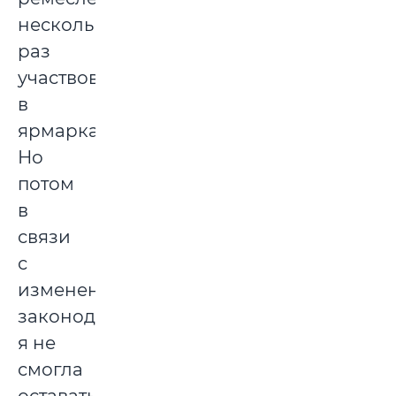
несколько
раз
участвовала
в
ярмарках.
Но
потом
в
связи
с
изменением
законодательства
я не
смогла