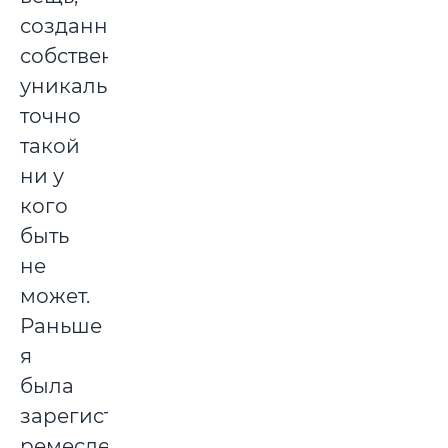
созданная
собственноручно,
уникальна,
точно
такой
ни у
кого
быть
не
может.
Раньше
я
была
зарегистрирована
ремесленником,