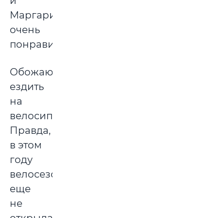
и
Маргарита»,
очень
понравился.
Обожаю
ездить
на
велосипеде.
Правда,
в этом
году
велосезон
еще
не