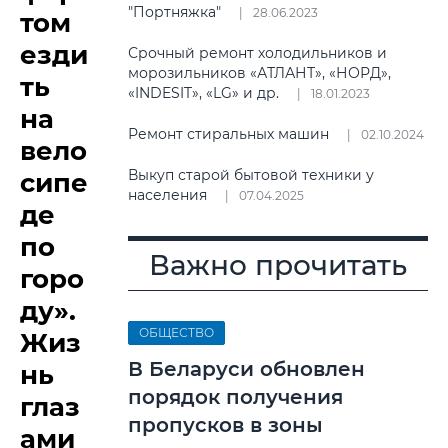
"Портняжка"
28.06.2023
том
езди
Срочный ремонт холодильников и
морозильников «АТЛАНТ», «НОРД»,
ть
«INDESIT», «LG» и др.
18.01.2023
на
Ремонт стиральных машин
02.10.2024
вело
Выкуп старой бытовой техники у
сипе
населения
07.04.2025
де
по
Важно прочитать
горо
ду».
ОБЩЕСТВО
Жиз
В Беларуси обновлен
нь
порядок получения
глаз
пропусков в зоны
ами