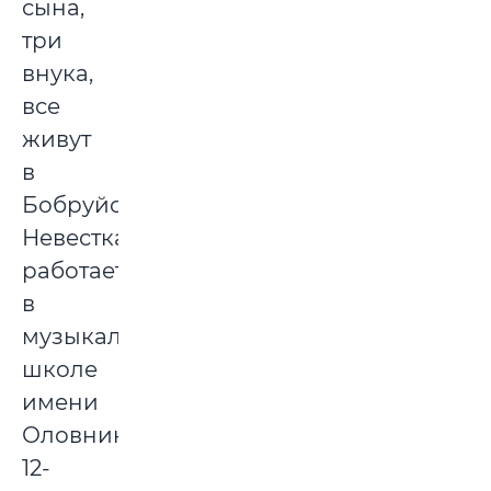
сына,
три
внука,
все
живут
в
Бобруйске.
Невестка
работает
в
музыкальной
школе
имени
Оловникова,
12-