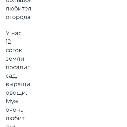
большой
любитель
огорода.
У нас
12
соток
земли,
посадили
сад,
выращиваем
овощи.
Муж
очень
любит
туи,