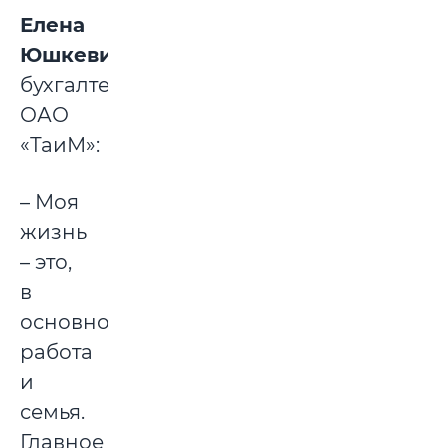
Елена
Юшкевич,
бухгалтер
ОАО
«ТаиМ»:
– Моя
жизнь
– это,
в
основном,
работа
и
семья.
Главное