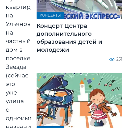
квартиру
на
КОНЦЕРТЫ
Ульяновской
Концерт Центра
на
дополнительного
частный
образования детей и
дом в
молодежи
поселке
251
Звезда
(сейчас
это
уже
улица
с
одноименным
названием).