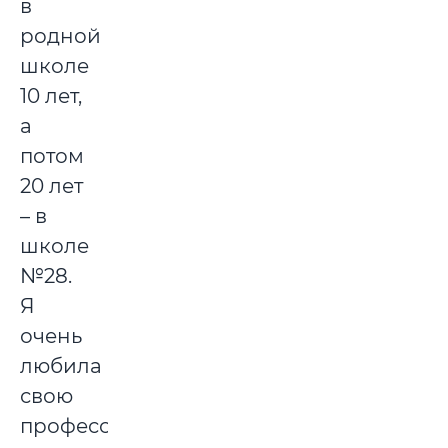
в
родной
школе
10 лет,
а
потом
20 лет
– в
школе
№28.
Я
очень
любила
свою
профессию,