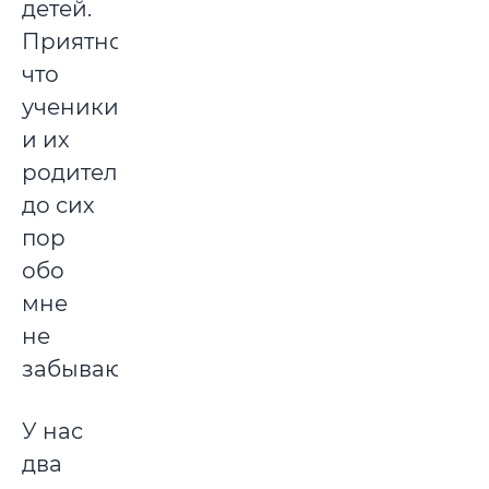
детей.
Приятно,
что
ученики
и их
родители
до сих
пор
обо
мне
не
забывают.
У нас
два