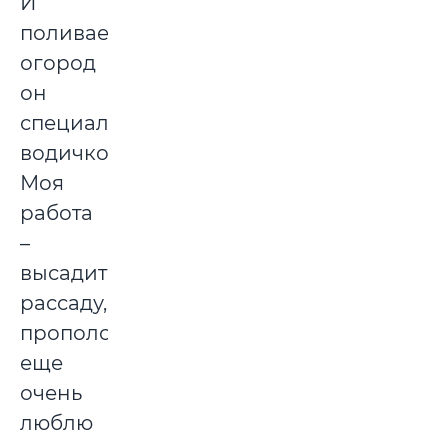
И
поливает
огород
он
специальной
водичкой.
Моя
работа
–
высадить
рассаду,
прополоть,
еще
очень
люблю