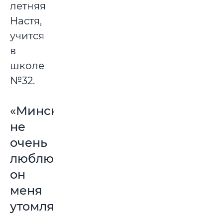
летняя
Настя,
учится
в
школе
№32.
«Минск
не
очень
люблю,
он
меня
утомляет»