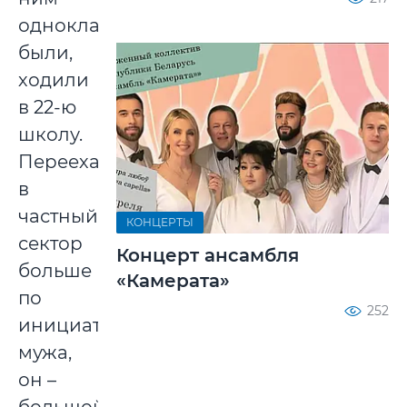
одноклассниками
были,
ходили
в 22-ю
школу.
Переехали
в
частный
КОНЦЕРТЫ
сектор
Концерт ансамбля
больше
«Камерата»
по
252
инициативе
мужа,
он –