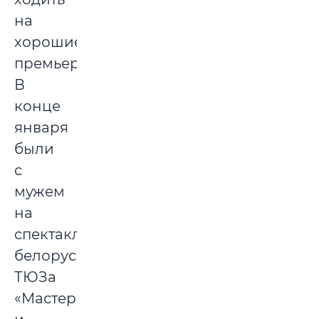
на
хорошие
премьеры.
В
конце
января
были
с
мужем
на
спектакле
белорусского
ТЮЗа
«Мастер