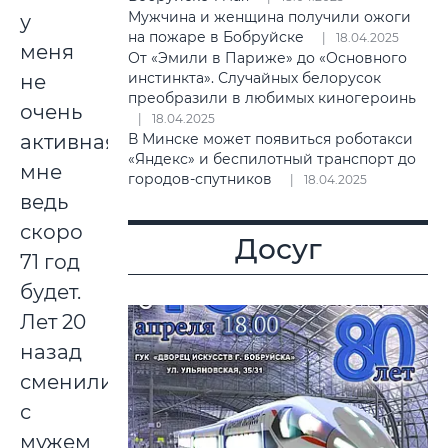
Мужчина и женщина получили ожоги
у
на пожаре в Бобруйске
18.04.2025
меня
От «Эмили в Париже» до «Основного
инстинкта». Случайных белорусок
не
преобразили в любимых киногероинь
очень
18.04.2025
В Минске может появиться роботакси
активная,
«Яндекс» и беспилотный транспорт до
мне
городов-спутников
18.04.2025
ведь
скоро
Досуг
71 год
будет.
Лет 20
назад
сменили
с
мужем