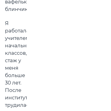
вафельки,
блинчики.
Я
работала
учителем
начальных
классов,
стаж у
меня
больше
30 лет.
После
института
трудилась