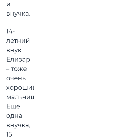
и
внучка.
14-
летний
внук
Елизар
– тоже
очень
хороший
мальчишка.
Еще
одна
внучка,
15-