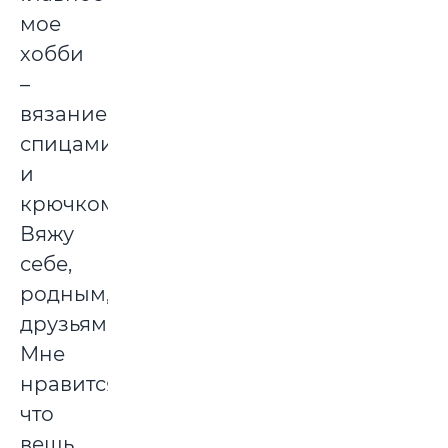
мое
хобби
–
вязание
спицами
и
крючком.
Вяжу
себе,
родным,
друзьям.
Мне
нравится,
что
вещь,