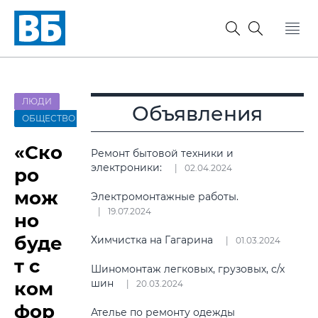
ЛЮДИ
Объявления
ОБЩЕСТВО
«Ско
Ремонт бытовой техники и
электроники:
02.04.2024
ро
мож
Электромонтажные работы.
19.07.2024
но
буде
Химчистка на Гагарина
01.03.2024
т с
Шиномонтаж легковых, грузовых, с/х
шин
ком
20.03.2024
фор
Ателье по ремонту одежды