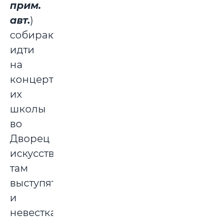
прим.
авт.
)
собираюсь
идти
на
концерт
их
школы
во
Дворец
искусств,
там
выступят
и
невестка,