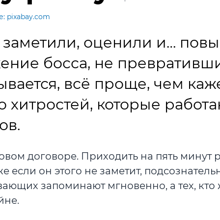
: pixabay.com
о заметили, оценили и… повы
жение босса, не превративш
вается, всё проще, чем каже
о хитростей, которые работа
ов.
довом договоре. Приходить на пять минут
 если он этого не заметит, подсознатель
вающих запоминают мгновенно, а тех, кто 
йне.