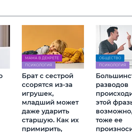
МАМА В ДЕКРЕТЕ
ОБЩЕСТВО
ПСИХОЛОГИЯ
ПСИХОЛОГИЯ
о
Брат с сестрой
Большинс
ссорятся из-за
разводов
игрушек,
происходи
младший может
этой фраз
даже ударить
возможно,
старшую. Как их
тоже ее
примирить,
произнос