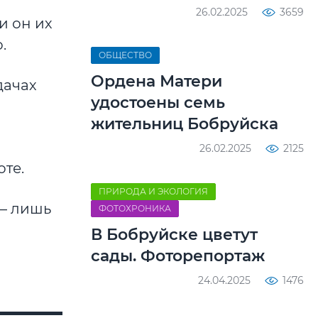
26.02.2025
3659
и он их
.
ОБЩЕСТВО
Ордена Матери
дачах
удостоены семь
жительниц Бобруйска
26.02.2025
2125
оте.
ПРИРОДА И ЭКОЛОГИЯ
 – лишь
ФОТОХРОНИКА
В Бобруйске цветут
сады. Фоторепортаж
24.04.2025
1476