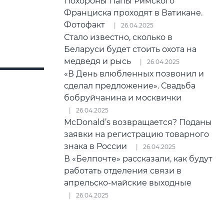
Похороны Папы Римского
Франциска проходят в Ватикане.
Фотофакт
26.04.2025
Стало известно, сколько в
Беларуси будет стоить охота на
медведя и рысь
26.04.2025
«В День влюбленных позвонил и
сделал предложение». Свадьба
бобруйчанина и москвички
26.04.2025
McDonald’s возвращается? Поданы
заявки на регистрацию товарного
знака в России
26.04.2025
В «Белпочте» рассказали, как будут
работать отделения связи в
апрельско-майские выходные
26.04.2025