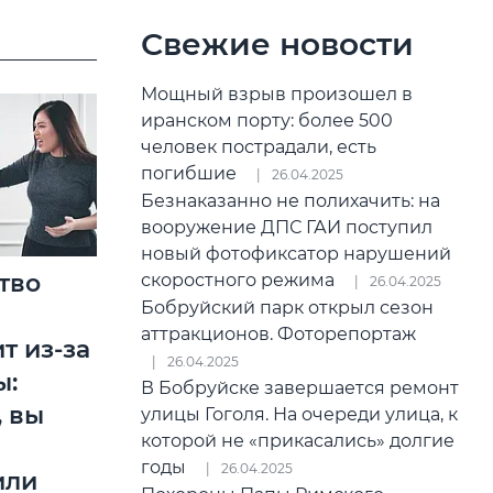
Свежие новости
Мощный взрыв произошел в
иранском порту: более 500
человек пострадали, есть
погибшие
26.04.2025
Безнаказанно не полихачить: на
вооружение ДПС ГАИ поступил
новый фотофиксатор нарушений
тво
скоростного режима
26.04.2025
Бобруйский парк открыл сезон
аттракционов. Фоторепортаж
т из-за
26.04.2025
ы:
В Бобруйске завершается ремонт
 вы
улицы Гоголя. На очереди улица, к
которой не «прикасались» долгие
годы
26.04.2025
или