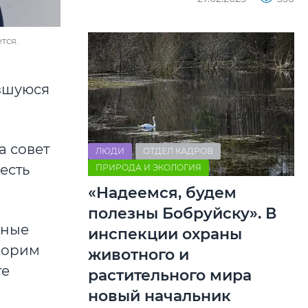
тся.
увшуюся
а совет
ЛЮДИ
ОТДЕЛ КАДРОВ
есть
ПРИРОДА И ЭКОЛОГИЯ
«Надеемся, будем
полезны Бобруйску». В
дные
инспекции охраны
оворим
животного и
те
растительного мира
новый начальник