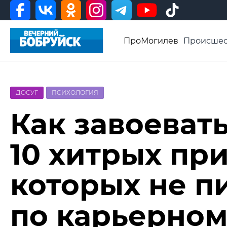
ПроМогилев
Происшес
История
Афиша
Св
Видео ВБ
ДОСУГ
ПСИХОЛОГИЯ
Как завоевать
10 хитрых пр
которых не п
по карьерном