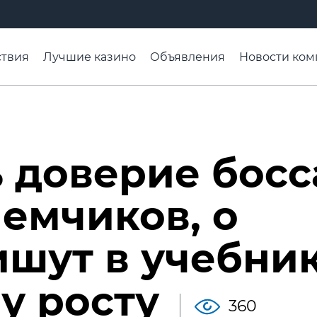
твия
Лучшие казино
Объявления
Новости ком
адьба недели
Чтобы помнили
Организации
Ра
 доверие босс
иемчиков, о
ишут в учебни
у росту
360