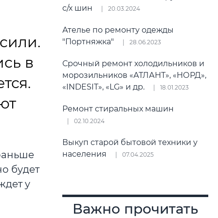
с/х шин
20.03.2024
Ателье по ремонту одежды
сили.
"Портняжка"
28.06.2023
ись в
Срочный ремонт холодильников и
морозильников «АТЛАНТ», «НОРД»,
тся.
«INDESIT», «LG» и др.
18.01.2023
ют
Ремонт стиральных машин
02.10.2024
Выкуп старой бытовой техники у
 раньше
населения
07.04.2025
но будет
ждет у
Важно прочитать