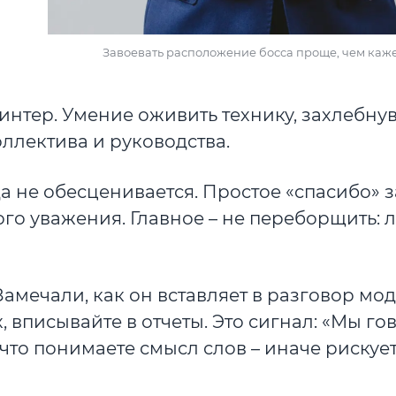
Завоевать расположение босса проще, чем каже
принтер. Умение оживить технику, захлебн
оллектива и руководства.
а не обесценивается. Простое «спасибо» з
о уважения. Главное – не переборщить: л
Замечали, как он вставляет в разговор мо
 вписывайте в отчеты. Это сигнал: «Мы г
 что понимаете смысл слов – иначе рискуе