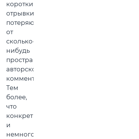
короткие
отрывки
потеряют
от
сколько-
нибудь
пространного
авторского
комментария.
Тем
более,
что
конкретны
и
немногословны,