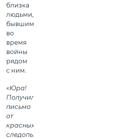
близка
людьми,
бывшими
во
время
войны
рядом
с ним.
«Юра!
Получил
письмо
от
красных
следопытов