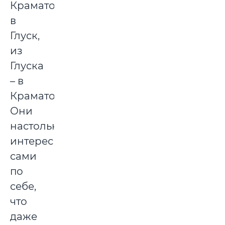
Краматорска
в
Глуск,
из
Глуска
– в
Краматорск.
Они
настолько
интересны
сами
по
себе,
что
даже