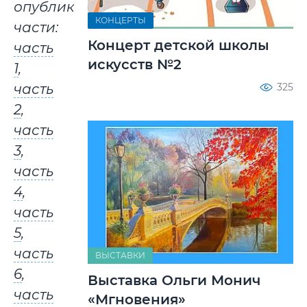
опубликованные
КОНЦЕРТЫ
части:
Концерт детской школы
часть
искусств №2
1
,
325
часть
2
,
часть
3
,
часть
4
,
часть
5
,
часть
ВЫСТАВКИ
6
,
Выставка Ольги Монич
часть
«Мгновения»