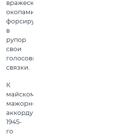
вражескими
окопами,
форсируя
в
рупор
свои
голосовые
связки.
К
майскому
мажорному
аккорду
1945-
го