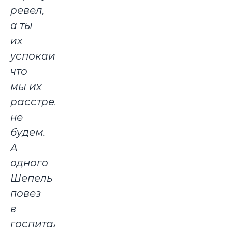
ревел,
а ты
их
успокаивал,
что
мы их
расстреливать
не
будем.
А
одного
Шепель
повез
в
госпиталь