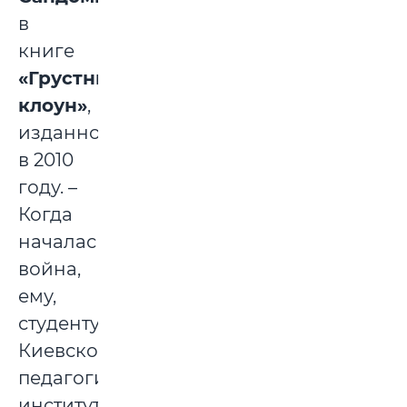
в
книге
«Грустный
клоун»
,
изданной
в 2010
году. –
Когда
началась
война,
ему,
студенту
Киевского
педагогического
института,