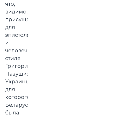
что,
видимо,
присуще
для
эпистолярного
и
человеческого
стиля
Григория
Пазушко.
Украинца,
для
которого
Беларусь
была