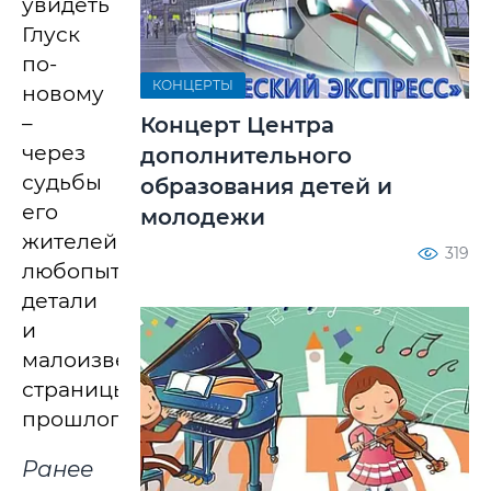
увидеть
Глуск
по-
КОНЦЕРТЫ
новому
–
Концерт Центра
через
дополнительного
судьбы
образования детей и
его
молодежи
жителей,
319
любопытные
детали
и
малоизвестные
страницы
прошлого.
Ранее