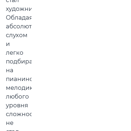
стал
художником,
Обладая
абсолютным
слухом
и
легко
подбирая
на
пианино
мелодию
любого
уровня
сложности,
не