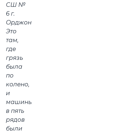
СШ №
6 г.
Орджоникидзе.
Это
там,
где
грязь
была
по
колено,
и
машины
в пять
рядов
были