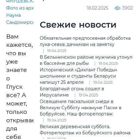
ЯНУШЕВСКАЯ.
18.02.2025
3902
Фото из архива
Наума
Свежие новости
Сандомирского.
Вам
Обязательная предпосевная обработка
кажется,
лука-севка: дачникам на заметку
19.04.2025
что вы
В Белыничском районе мужчина утонул
уже
в бассейне для рыбы
19.04.2025
знаете
Исторический «Диктант Победы»
школьники и студенты Беларуси
о
напишут 25 апреля
19.04.2025
Глуск
Благодатный огонь сошел в
все? А
Иерусалиме
19.04.2025
Освящение пасхальной снеди в
может,
Великую Субботу накануне Пасхи в
только
Бобруйске. Наш фоторепортаж
открываете
19.04.2025
Великая деревенская суббота.
для
Фоторепортаж из Бобруйского района
себя