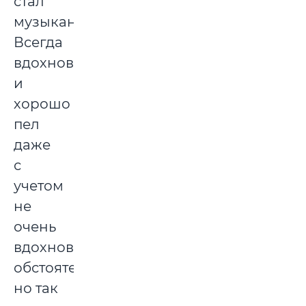
стал
музыкантом.
Всегда
вдохновенно
и
хорошо
пел
даже
с
учетом
не
очень
вдохновенных
обстоятельств,
но так