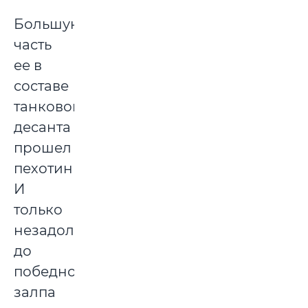
Большую
часть
ее в
составе
танкового
десанта
прошел
пехотинцем.
И
только
незадолго
до
победного
залпа