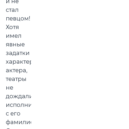
и не
стал
певцом!
Хотя
имел
явные
задатки
характерного
актера,
театры
не
дождались
исполнителя
с его
фамилией.