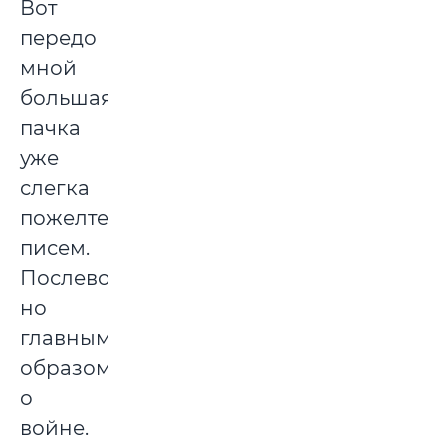
Вот
передо
мной
большая
пачка
уже
слегка
пожелтевших
писем.
Послевоенных,
но
главным
образом
о
войне.