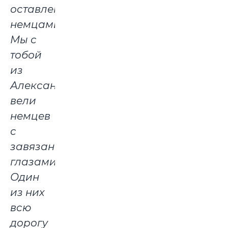
оставлены
немцами.
Мы с
тобой
из
Александровки
вели
немцев
с
завязанными
глазами.
Один
из них
всю
дорогу