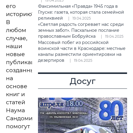
19.04.2025
его
Факсимильная «Правда» 1945 года в
Глуске: газета, которая стала семейной
историю?
реликвией
19.04.2025
В
«Светлая радость согревает нас среди
любом
земных забот». Пасхальное послание
православным Бобруйска
19.04.2025
случае,
Массовый побег из российской
наши
воинской части в Краснодаре: местные
новые
каналы разместили ориентировки на
дезертиров
19.04.2025
публикации,
созданные
на
Досуг
основе
книг и
статей
Наума
Сандомирского,
помогут