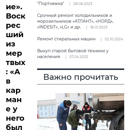
"Портняжка"
28.06.2023
ие».
Воск
Срочный ремонт холодильников и
морозильников «АТЛАНТ», «НОРД»,
рес
«INDESIT», «LG» и др.
18.01.2023
ший
Ремонт стиральных машин
02.10.2024
из
Выкуп старой бытовой техники у
мер
населения
07.04.2025
твых
: «А
Важно прочитать
в
кар
ман
е у
него
был