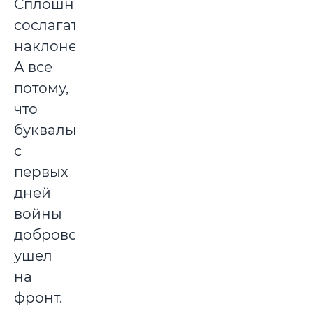
Сплошное
сослагательное
наклонение.
А все
потому,
что
буквально
с
первых
дней
войны
добровольцем
ушел
на
фронт.