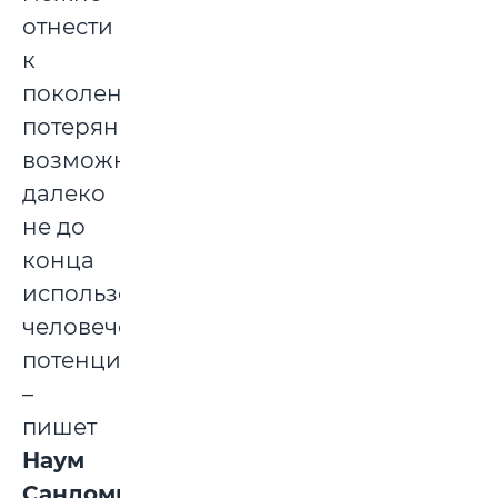
отнести
к
поколению
потерянных
возможностей,
далеко
не до
конца
использованного
человеческого
потенциала,
–
пишет
Наум
Сандомирский