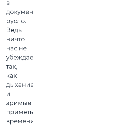
в
документальное
русло.
Ведь
ничто
нас не
убеждает
так,
как
дыхание
и
зримые
приметы
времени.