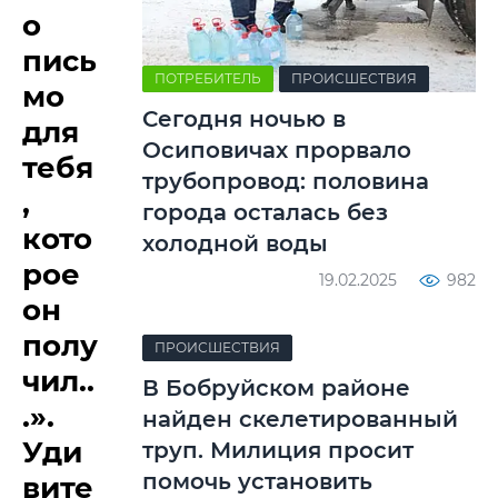
о
пись
ПОТРЕБИТЕЛЬ
ПРОИСШЕСТВИЯ
мо
Сегодня ночью в
для
Осиповичах прорвало
тебя
трубопровод: половина
,
города осталась без
кото
холодной воды
рое
19.02.2025
982
он
полу
ПРОИСШЕСТВИЯ
чил..
В Бобруйском районе
.».
найден скелетированный
Уди
труп. Милиция просит
помочь установить
вите