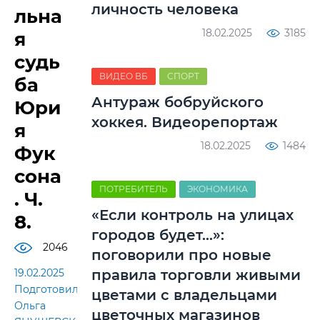
личность человека
льна
18.02.2025
3185
я
судь
ВИДЕО ВБ
СПОРТ
ба
Антураж бобруйского
Юри
хоккея. Видеорепортаж
я
18.02.2025
1484
Фук
сона
ПОТРЕБИТЕЛЬ
ЭКОНОМИКА
. Ч.
«Если контроль на улицах
8.
городов будет…»:
2046
поговорили про новые
правила торговли живыми
19.02.2025
Подготовила
цветами с владельцами
Ольга
цветочных магазинов