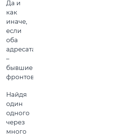
Да и
как
иначе,
если
оба
адресата
–
бывшие
фронтовики.
Найдя
один
одного
через
много