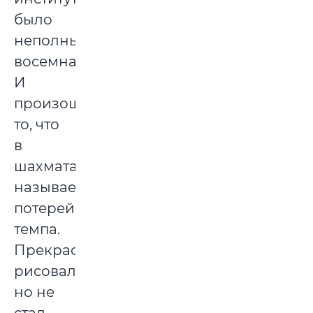
было
неполных
восемнадцать.
И
произошло
то, что
в
шахматах
называется
потерей
темпа.
Прекрасно
рисовал,
но не