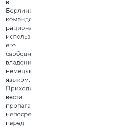
в
Берлине
командование
рационально
использовало
его
свободное
владение
немецким
языком.
Приходилось
вести
пропаганду
непосредственно
перед