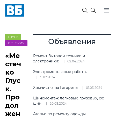
ГЛУСК
Объявления
ИСТОРИЯ
«Ме
Ремонт бытовой техники и
электроники:
02.04.2024
стеч
ко
Электромонтажные работы.
19.07.2024
Глус
к.
Химчистка на Гагарина
01.03.2024
Про
Шиномонтаж легковых, грузовых, с/х
шин
дол
20.03.2024
жен
Ателье по ремонту одежды