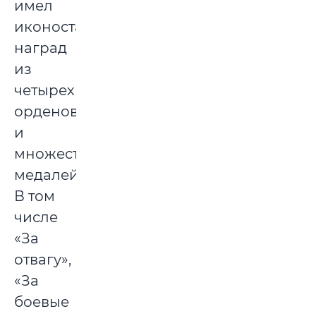
имел
иконостас
наград
из
четырех
орденов
и
множества
медалей.
В том
числе
«За
отвагу»,
«За
боевые