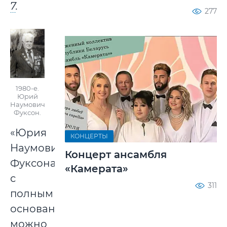
7
.
277
1980-е.
Юрий
Наумович
Фуксон.
«Юрия
КОНЦЕРТЫ
Наумовича
Концерт ансамбля
Фуксона
«Камерата»
с
311
полным
основанием
можно