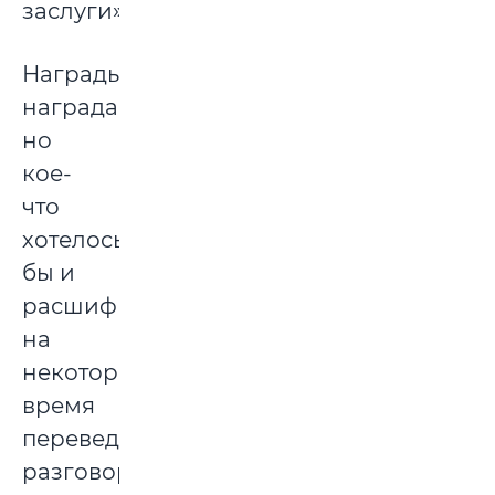
заслуги».
Награды
наградами,
но
кое-
что
хотелось
бы и
расшифровать,
на
некоторое
время
переведя
разговор