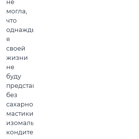
не
могла,
что
однажды
я
своей
жизни
не
буду
представлять
без
сахарной
мастики,
изомальта,
кондитерского