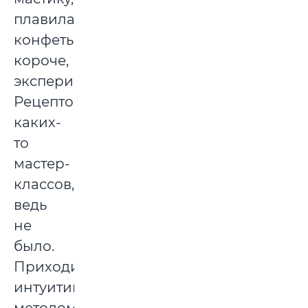
плавила
конфеты,
короче,
экспериментировала.
Рецептов,
каких-
то
мастер-
классов,
ведь
не
было.
Приходилось
интуитивно,
методом