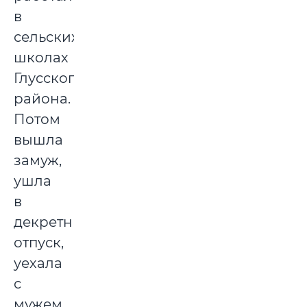
в
сельских
школах
Глусского
района.
Потом
вышла
замуж,
ушла
в
декретный
отпуск,
уехала
с
мужем