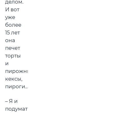
делом.
И вот
уже
более
15 лет
она
печет
торты
и
пирожные,
кексы,
пироги...
– Я и
подумать