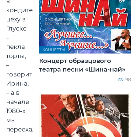
в
кондитерском
цеху в
Глуске
–
пекла
КОНЦЕРТЫ
торты,
Концерт образцового
–
театра песни «Шина-най»
говорит
98
Ирина,
– а в
начале
1980-х
мы
переехали