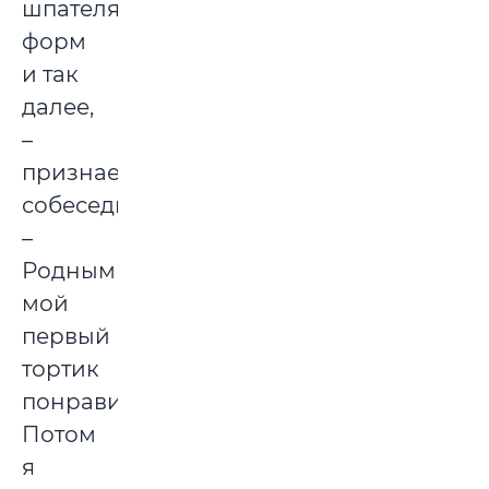
шпателя,
форм
и так
далее,
–
признается
собеседница.
–
Родным
мой
первый
тортик
понравился.
Потом
я