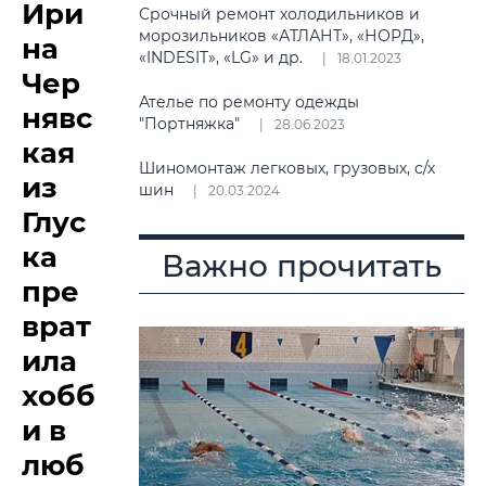
Ири
Срочный ремонт холодильников и
морозильников «АТЛАНТ», «НОРД»,
на
«INDESIT», «LG» и др.
18.01.2023
Чер
Ателье по ремонту одежды
нявс
"Портняжка"
28.06.2023
кая
Шиномонтаж легковых, грузовых, с/х
из
шин
20.03.2024
Глус
ка
Важно прочитать
пре
врат
ила
хобб
и в
люб