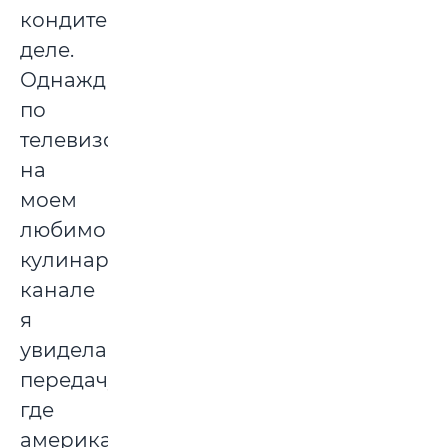
кондитерском
деле.
Однажды
по
телевизору
на
моем
любимом
кулинарном
канале
я
увидела
передачу,
где
американский