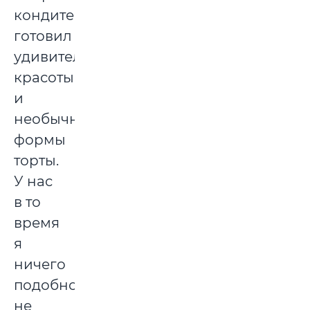
кондитер
готовил
удивительной
красоты
и
необычной
формы
торты.
У нас
в то
время
я
ничего
подобного
не