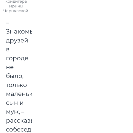
кондитера
Ирины
Чернявской.
–
Знакомых,
друзей
в
городе
не
было,
только
маленький
сын и
муж, –
рассказывает
собеседница.