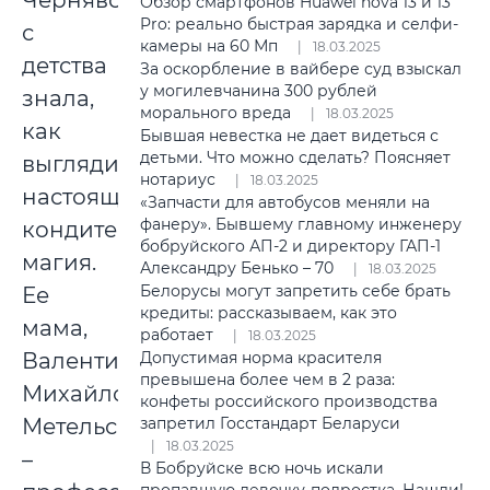
Чернявская
Обзор смартфонов Huawei nova 13 и 13
Pro: реально быстрая зарядка и селфи-
с
камеры на 60 Мп
18.03.2025
детства
За оскорбление в вайбере суд взыскал
у могилевчанина 300 рублей
знала,
морального вреда
18.03.2025
как
Бывшая невестка не дает видеться с
детьми. Что можно сделать? Поясняет
выглядит
нотариус
18.03.2025
настоящая
«Запчасти для автобусов меняли на
фанеру». Бывшему главному инженеру
кондитерская
бобруйского АП-2 и директору ГАП-1
магия.
Александру Бенько – 70
18.03.2025
Белорусы могут запретить себе брать
Ее
кредиты: рассказываем, как это
мама,
работает
18.03.2025
Допустимая норма красителя
Валентина
превышена более чем в 2 раза:
Михайловна
конфеты российского производства
запретил Госстандарт Беларуси
Метельская,
18.03.2025
–
В Бобруйске всю ночь искали