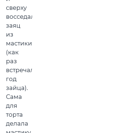
сверху
восседал
заяц
из
мастики
(как
раз
встречали
год
зайца).
Сама
для
торта
делала
мастику,