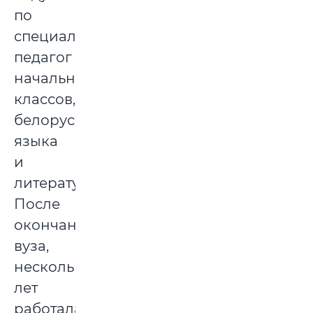
по
специальности
педагог
начальных
классов,
белорусского
языка
и
литературы.
После
окончания
вуза,
несколько
лет
работала