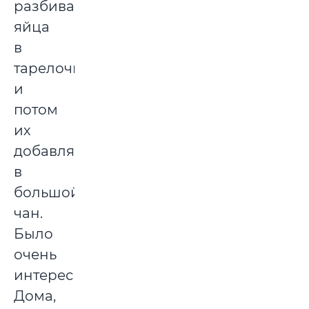
разбивать
яйца
в
тарелочку
и
потом
их
добавлять
в
большой
чан.
Было
очень
интересно!
Дома,