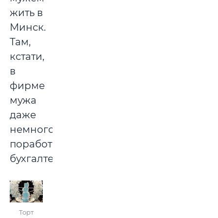
жить в
Минск.
Там,
кстати,
в
фирме
мужа
даже
немного
поработала
бухгалтером!
Торт