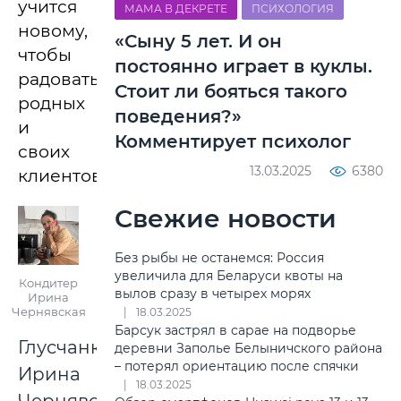
учится
МАМА В ДЕКРЕТЕ
ПСИХОЛОГИЯ
новому,
«Сыну 5 лет. И он
чтобы
постоянно играет в куклы.
радовать
Стоит ли бояться такого
родных
поведения?»
и
Комментирует психолог
своих
13.03.2025
6380
клиентов.
Свежие новости
Без рыбы не останемся: Россия
увеличила для Беларуси квоты на
Кондитер
вылов сразу в четырех морях
Ирина
Чернявская
18.03.2025
Барсук застрял в сарае на подворье
Глусчанка
деревни Заполье Белыничского района
– потерял ориентацию после спячки
Ирина
18.03.2025