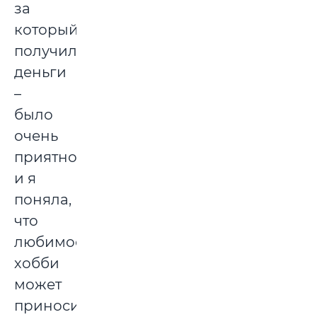
за
который
получила
деньги
–
было
очень
приятно,
и я
поняла,
что
любимое
хобби
может
приносить