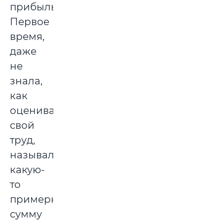
прибыль.
Первое
время,
даже
не
знала,
как
оценивать
свой
труд,
называла
какую-
то
примерную
сумму