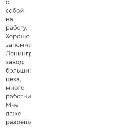
с
собой
на
работу.
Хорошо
запомнился
Ленинградский
завод:
большие
цеха,
много
работников.
Мне
даже
разрешали