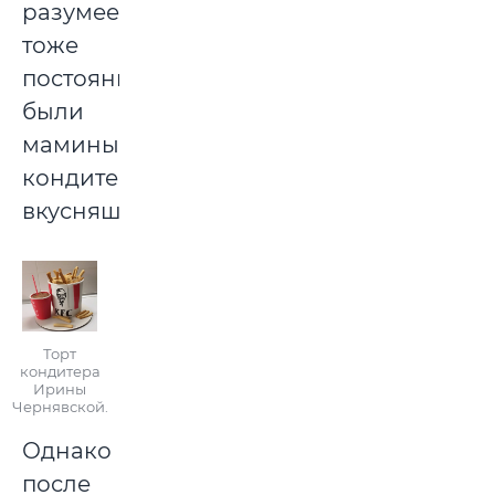
разумеется,
тоже
постоянно
были
мамины
кондитерские
вкусняшки.
Торт
кондитера
Ирины
Чернявской.
Однако
после