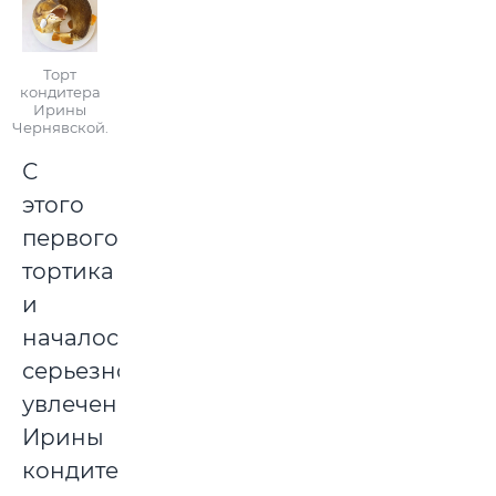
Торт
кондитера
Ирины
Чернявской.
С
этого
первого
тортика
и
началось
серьезное
увлечение
Ирины
кондитерским