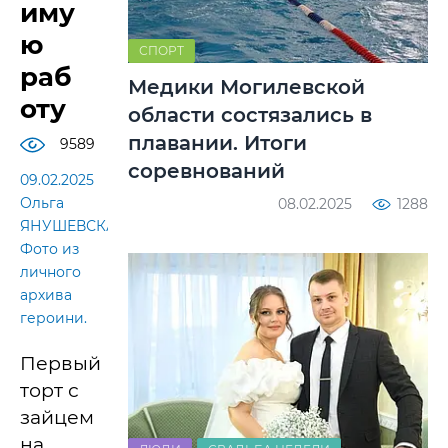
иму
ю
СПОРТ
раб
Медики Могилевской
оту
области состязались в
плавании. Итоги
9589
соревнований
09.02.2025
Ольга
08.02.2025
1288
ЯНУШЕВСКАЯ.
Фото из
личного
архива
героини.
Первый
торт с
зайцем
на