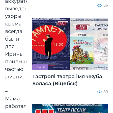
аккуратно
86
выведенные
узоры
крема
всегда
были
для
Ирины
привычной
ТЕАТР
частью
Гастролі тэатра імя Якуба
жизни.
Коласа (Віцебск)
–
89
Мама
работала