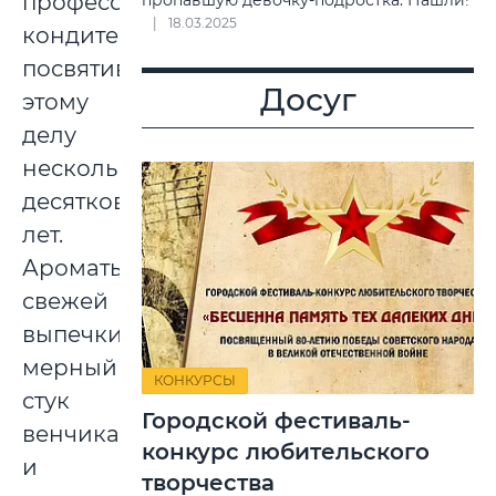
профессиональный
пропавшую девочку-подростка. Нашли!
18.03.2025
кондитер,
посвятивший
Досуг
этому
делу
несколько
десятков
лет.
Ароматы
свежей
выпечки,
мерный
КОНКУРСЫ
стук
Городской фестиваль-
венчика
конкурс любительского
и
творчества