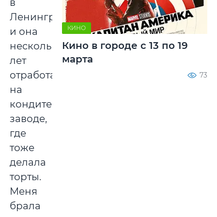
в
Ленинград,
КИНО
и она
Кино в городе с 13 по 19
несколько
марта
лет
отработала
73
на
кондитерском
заводе,
где
тоже
делала
торты.
Меня
брала