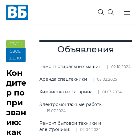
ГЛУСК
Объявления
СВОЕ
ДЕЛО
Ремонт стиральных машин
02.10.2024
Кон
Аренда спецтехники
03.02.2025
дите
р по
Химчистка на Гагарина
01.03.2024
при
Электромонтажные работы.
зван
19.07.2024
ию:
Ремонт бытовой техники и
электроники:
как
02.04.2024