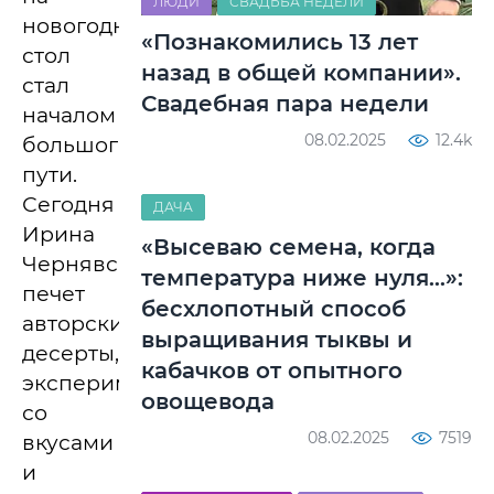
ЛЮДИ
СВАДЬБА НЕДЕЛИ
новогодний
«Познакомились 13 лет
стол
назад в общей компании».
стал
Свадебная пара недели
началом
08.02.2025
12.4k
большого
пути.
Сегодня
ДАЧА
Ирина
«Высеваю семена, когда
Чернявская
температура ниже нуля…»:
печет
бесхлопотный способ
авторские
выращивания тыквы и
десерты,
кабачков от опытного
экспериментирует
овощевода
со
08.02.2025
7519
вкусами
и