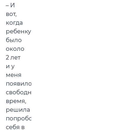
– И
вот,
когда
ребенку
было
около
2 лет
и у
меня
появилось
свободное
время,
решила
попробовать
себя в