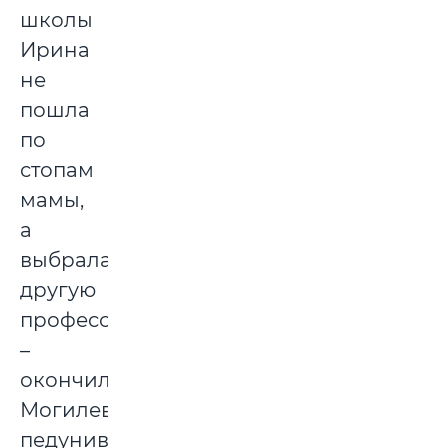
школы
Ирина
не
пошла
по
стопам
мамы,
а
выбрала
другую
профессию
–
окончила
Могилевский
педуниверситет