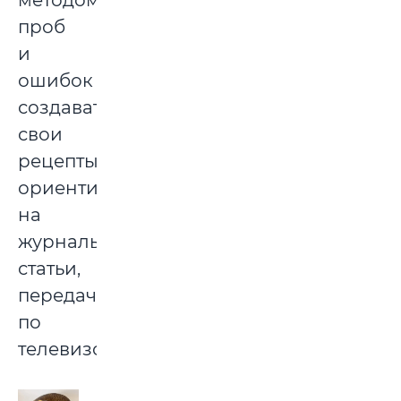
проб
и
ошибок
создавать
свои
рецепты,
ориентируясь
на
журнальные
статьи,
передачи
по
телевизору.