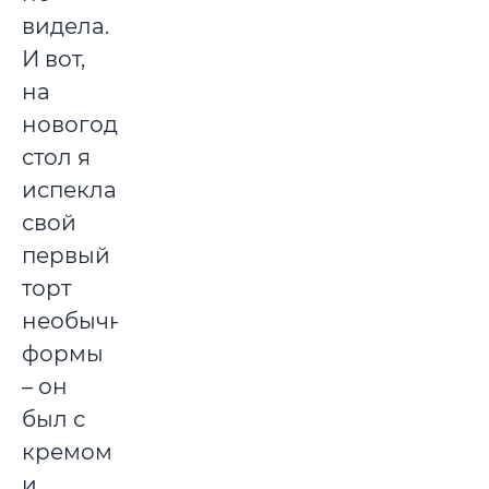
видела.
И вот,
на
новогодний
стол я
испекла
свой
первый
торт
необычной
формы
– он
был с
кремом
и