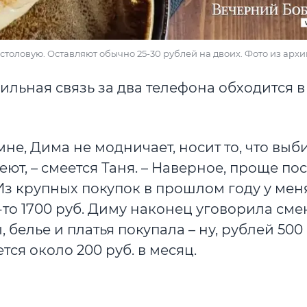
 столовую. Оставляют обычно 25-30 рублей на двоих. Фото из архи
льная связь за два телефона обходится в
не, Дима не модничает, носит то, что вы
еют, – смеется Таня. – Наверное, проще по
 Из крупных покупок в прошлом году у мен
е-то 1700 руб. Диму наконец уговорила сме
, белье и платья покупала – ну, рублей 500
тся около 200 руб. в месяц.