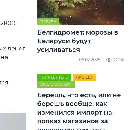
ПОГОДА
 2800-
Белгидромет: морозы в
Беларуси будут
их денег
усиливаться
 на
06.02.2025
20.9k
ПОТРЕБИТЕЛЬ
ПРО ЕДУ
тся
СКОЛЬКО СТОИТ
Берешь, что есть, или не
берешь вообще: как
изменился импорт на
полках магазинов за
последние три года