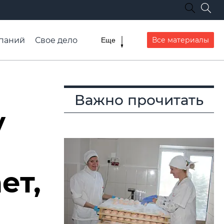
паний
Свое дело
Все материалы
Еще
списание транспорта
Важно прочитать
у
ет,