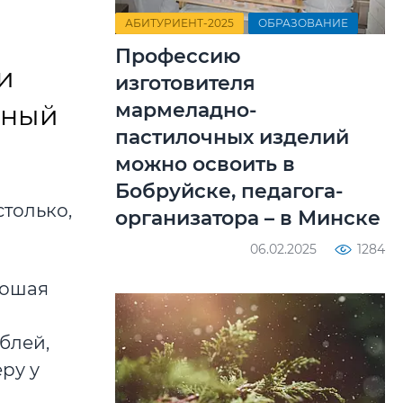
АБИТУРИЕНТ-2025
ОБРАЗОВАНИЕ
Профессию
и
изготовителя
мармеладно-
вный
пастилочных изделий
можно освоить в
Бобруйске, педагога-
столько,
организатора – в Минске
06.02.2025
1284
рошая
ублей,
еру у