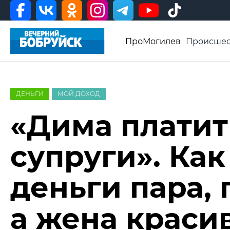
ПроМогилев
Происшес
История
Афиша
Св
Видео ВБ
ДЕНЬГИ
МОЙ ДОХОД
«Дима платит
супруги». Ка
деньги пара, 
а жена краси