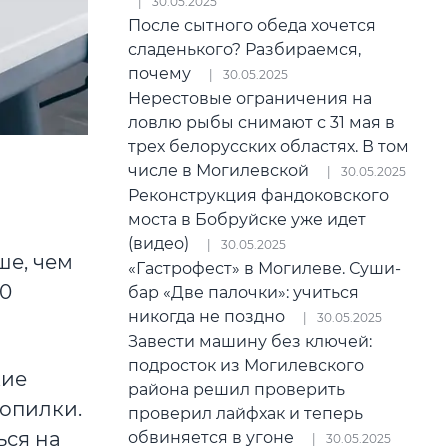
30.05.2025
После сытного обеда хочется
сладенького? Разбираемся,
почему
30.05.2025
Нерестовые ограничения на
ловлю рыбы снимают с 31 мая в
трех белорусских областях. В том
числе в Могилевской
30.05.2025
Реконструкция фандоковского
моста в Бобруйске уже идет
(видео)
30.05.2025
ше, чем
«Гастрофест» в Могилеве. Суши-
00
бар «Две палочки»: учиться
никогда не поздно
30.05.2025
Завести машину без ключей:
подросток из Могилевского
кие
района решил проверить
копилки.
проверил лайфхак и теперь
ься на
обвиняется в угоне
30.05.2025