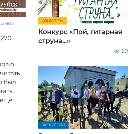
КОНКУРСЫ
ва «ВБ».
Конкурс «Пой, гитарная
 270
струна...»
201
бираю
считать
я был
нить
 еще.
ЭКСКУРСИИ