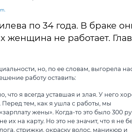
om.
лева по 34 года. В браке он
них женщина не работает. Гла
циальности, но, по ее словам, выгорела на
ешение работу оставить:
, что я всегда уставшая и злая. У него хо
. Перед тем, как я ушла с работы, мы
«зарплату жены». Когда-то это было 300 р
их на карту. Но это не значит, что я не б
лога, стрижки, окраску волос, маникюр и