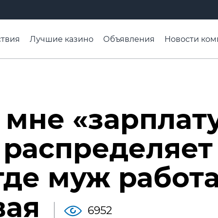
твия
Лучшие казино
Объявления
Новости ком
адьба недели
Чтобы помнили
Организации
Ра
 мне «зарплат
к распределяет
где муж работа
вая
6952