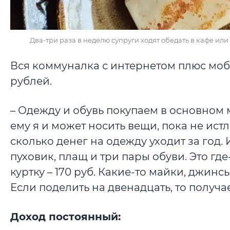
Два-три раза в неделю супруги ходят обедать в кафе или
Вся коммуналка с интернетом плюс моби
рублей.
– Одежду и обувь покупаем в основном м
ему я и может носить вещи, пока не истл
сколько денег на одежду уходит за год.
пуховик, плащ и три пары обуви. Это гд
куртку – 170 руб. Какие-то майки, джинсы
Если поделить на двенадцать, то получае
Доход постоянный: