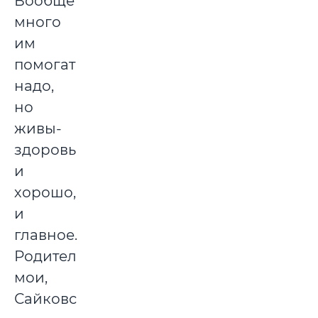
Вообще
много
им
помогать
надо,
но
живы-
здоровы,
и
хорошо,
и
главное.
Родители
мои,
Сайковские