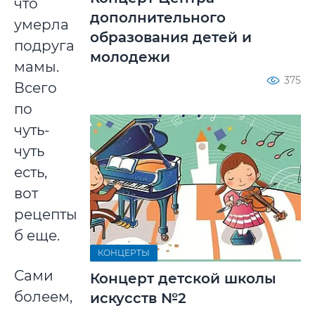
что
дополнительного
умерла
образования детей и
подруга
молодежи
мамы.
375
Всего
по
чуть-
чуть
есть,
вот
рецепты
б еще.
КОНЦЕРТЫ
Сами
Концерт детской школы
болеем,
искусств №2