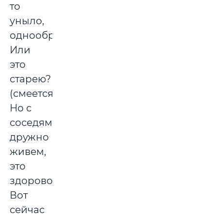
то
уныло,
однообразно.
Или
это
старею?
(смеется).
Но с
соседями
дружно
живем,
это
здорово.
Вот
сейчас