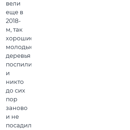
вели
еще в
2018-
м, так
хорошие
молодые
деревья
поспиливали,
и
никто
до сих
пор
заново
и не
посадил.