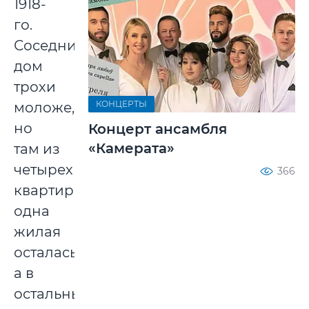
1918-
го.
Соседний
дом
трохи
КОНЦЕРТЫ
моложе,
но
Концерт ансамбля
«Камерата»
там из
четырех
366
квартир
одна
жилая
осталась,
а в
остальные