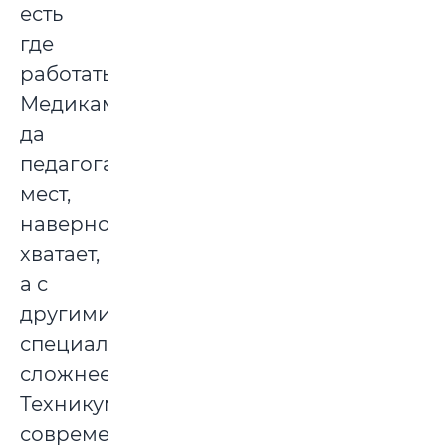
есть
где
работать.
Медикам
да
педагогам
мест,
наверное,
хватает,
а с
другими
специальностями
сложнее.
Техникумов
современной