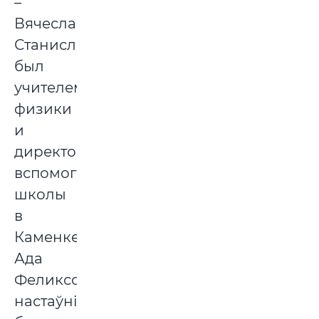
–
Вячеслав
Станиславович
был
учителем
физики
и
директором
вспомогательной
школы
в
Каменке,
Ада
Феликсовна
настаўніца