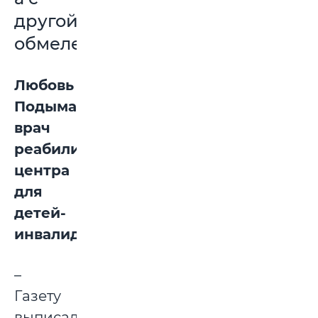
другой
обмелел»
Любовь
Подымако,
врач
реабилитационного
центра
для
детей-
инвалидов:
–
Газету
выписала