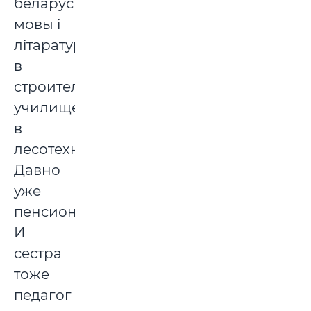
беларускай
мовы і
літаратуры
в
строительном
училище,
в
лесотехникуме.
Давно
уже
пенсионеры.
И
сестра
тоже
педагог