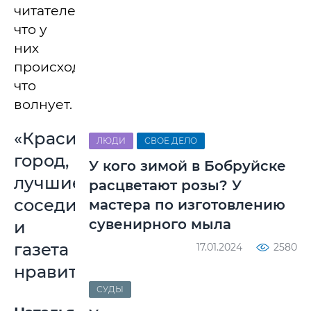
читателей,
что у
них
происходит,
что
волнует.
«Красивый
ЛЮДИ
СВОЕ ДЕЛО
город,
У кого зимой в Бобруйске
лучшие
расцветают розы? У
соседи,
мастера по изготовлению
сувенирного мыла
и
газета
17.01.2024
2580
нравится»
СУДЫ