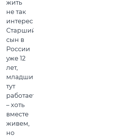
жить
не так
интересно...
Старший
сын в
России
уже 12
лет,
младший
тут
работает
– хоть
вместе
живем,
но