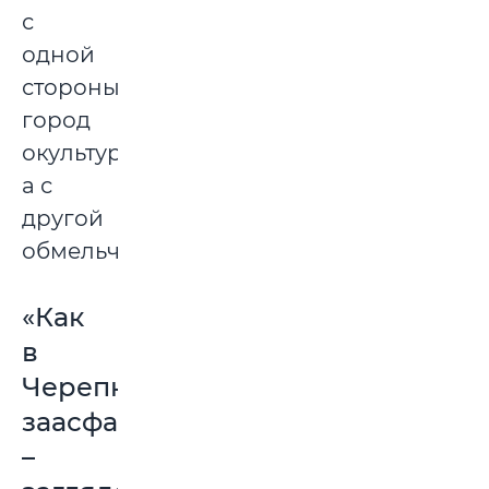
с
одной
стороны
город
окультурился,
а с
другой
обмельчал.
«Как
в
Черепках
заасфальтировали
–