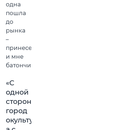
одна
пошла
до
рынка
–
принесет
и мне
батончик.
«С
одной
стороны
город
окультурился,
а с