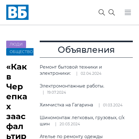
ЛЮДИ
Объявления
ОБЩЕСТВО
«Как
Ремонт бытовой техники и
электроники:
02.04.2024
в
Чер
Электромонтажные работы.
19.07.2024
епка
х
Химчистка на Гагарина
01.03.2024
заас
Шиномонтаж легковых, грузовых, с/х
шин
фал
20.03.2024
ьтир
Ателье по ремонту одежды