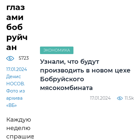
глаз
ами
боб
руйч
ан
ЭКОНОМИКА
5723
Узнали, что будут
17.01.2024
производить в новом цехе
Денис
Бобруйского
НОСОВ.
мясокомбината
Фото из
архива
17.01.2024
11.5k
«ВБ»
Каждую
неделю
спрашиваем