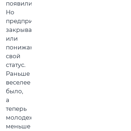
появились.
Но
предприятия
закрываются
или
понижают
свой
статус.
Раньше
веселее
было,
а
теперь
молодежи
меньше