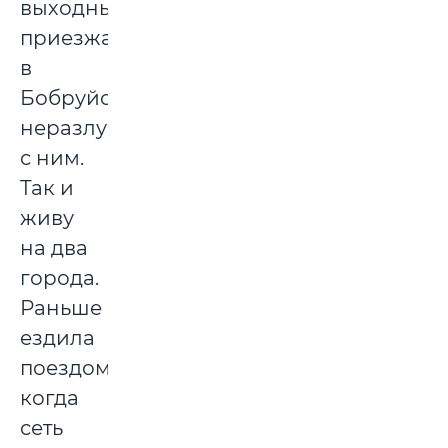
выходные
приезжаю
в
Бобруйск,
неразлучна
с ним.
Так и
живу
на два
города.
Раньше
ездила
поездом,
когда
сеть