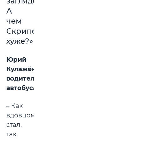
загляденье!
А
чем
Скрипочка
хуже?»
Юрий
Кулажёнок,
водитель
автобуса:
– Как
вдовцом
стал,
так