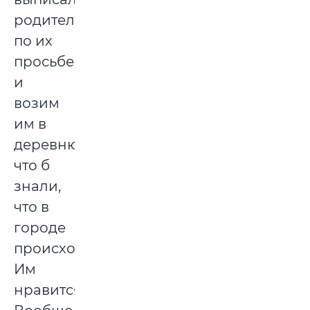
родителям
по их
просьбе
и
возим
им в
деревню,
что б
знали,
что в
городе
происходит.
Им
нравится.