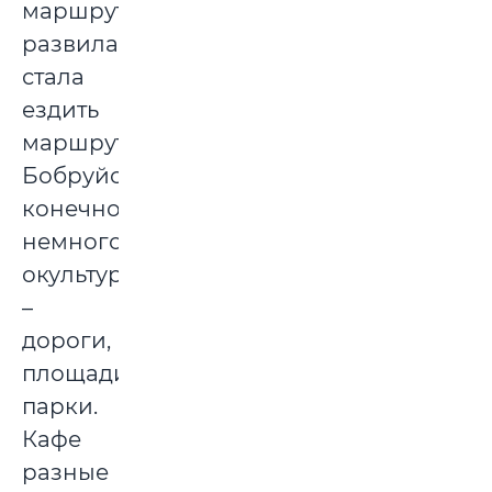
маршруток
развилась,
стала
ездить
маршрутками.
Бобруйск
конечно
немного
окультурился
–
дороги,
площади,
парки.
Кафе
разные