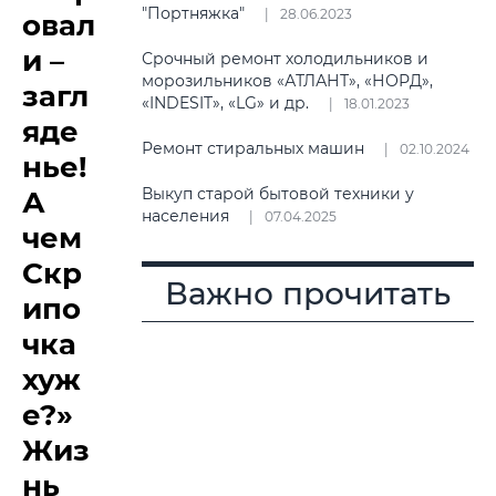
"Портняжка"
28.06.2023
овал
и –
Срочный ремонт холодильников и
морозильников «АТЛАНТ», «НОРД»,
загл
«INDESIT», «LG» и др.
18.01.2023
яде
Ремонт стиральных машин
02.10.2024
нье!
Выкуп старой бытовой техники у
А
населения
07.04.2025
чем
Скр
Важно прочитать
ипо
чка
хуж
е?»
Жиз
нь