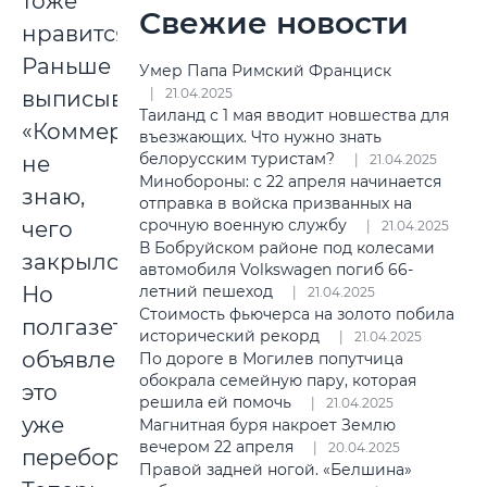
тоже
Свежие новости
нравится!
Раньше
Умер Папа Римский Франциск
21.04.2025
выписывала
Таиланд с 1 мая вводит новшества для
«Коммерческий»,
въезжающих. Что нужно знать
белорусским туристам?
не
21.04.2025
Минобороны: с 22 апреля начинается
знаю,
отправка в войска призванных на
срочную военную службу
чего
21.04.2025
В Бобруйском районе под колесами
закрылся.
автомобиля Volkswagen погиб 66-
Но
летний пешеход
21.04.2025
Стоимость фьючерса на золото побила
полгазеты
исторический рекорд
21.04.2025
объявлений
По дороге в Могилев попутчица
обокрала семейную пару, которая
это
решила ей помочь
21.04.2025
уже
Магнитная буря накроет Землю
вечером 22 апреля
20.04.2025
перебор.
Правой задней ногой. «Белшина»