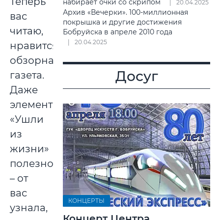
Теперь
набирает очки со скрипом
20.04.2025
Архив «Вечерки». 100-миллионная
вас
покрышка и другие достижения
читаю,
Бобруйска в апреле 2010 года
20.04.2025
нравится,
обзорная
Досуг
газета.
Даже
элементарное
«Ушли
из
жизни»
полезно
– от
вас
КОНЦЕРТЫ
узнала,
Концерт Центра