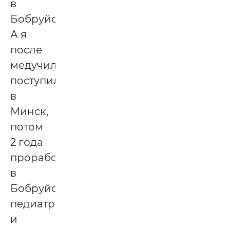
в
Бобруйске.
А я
после
медучилища
поступила
в
Минск,
потом
2 года
проработала
в
Бобруйске
педиатром
и