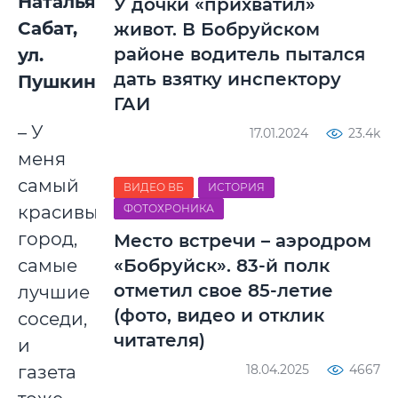
Наталья
У дочки «прихватил»
Сабат,
живот. В Бобруйском
районе водитель пытался
ул.
дать взятку инспектору
Пушкина:
ГАИ
– У
17.01.2024
23.4k
меня
самый
ВИДЕО ВБ
ИСТОРИЯ
красивый
ФОТОХРОНИКА
город,
Место встречи – аэродром
самые
«Бобруйск». 83-й полк
отметил свое 85-летие
лучшие
(фото, видео и отклик
соседи,
читателя)
и
газета
18.04.2025
4667