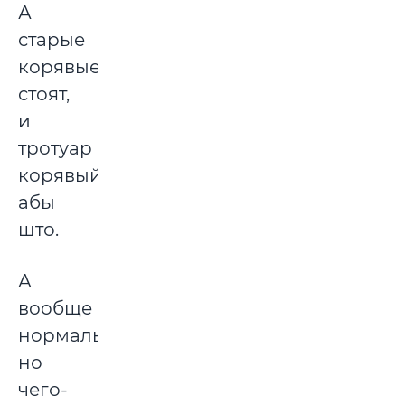
А
старые
корявые
стоят,
и
тротуар
корявый,
абы
што.
А
вообще
нормально,
но
чего-