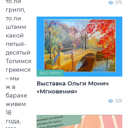
то ли
375
грипп,
то ли
штамм
какой
пятый-
десятый.
Топимся,
греемся
ВЫСТАВКИ
– мы
Выставка Ольги Монич
ж в
«Мгновения»
бараке
329
живем
18
года,