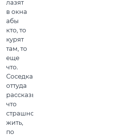
лазят
в окна
абы
кто, то
курят
там, то
еще
что.
Соседка
оттуда
рассказывала,
что
страшно
жить,
по