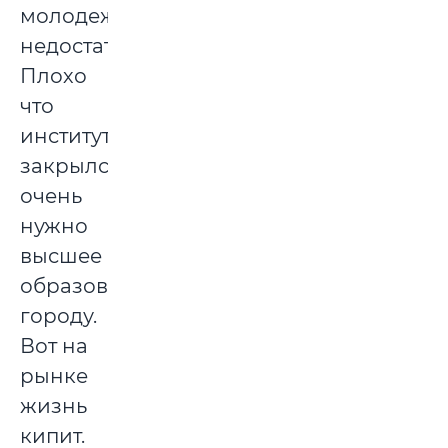
молодежи
недостаточно.
Плохо
что
институт
закрылся,
очень
нужно
высшее
образование
городу.
Вот на
рынке
жизнь
кипит.