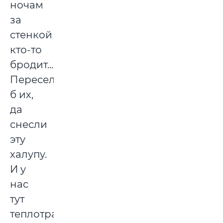
ночам
за
стенкой
кто-то
бродит...
Переселили
б их,
да
снесли
эту
халупу.
И у
нас
тут
теплотрассу