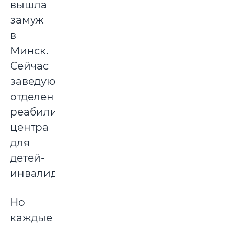
вышла
замуж
в
Минск.
Сейчас
заведующая
отделением
реабилитационного
центра
для
детей-
инвалидов.
Но
каждые