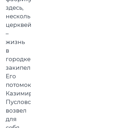
здесь,
несколько
церквей
–
жизнь
в
городке
закипела.
Его
потомок,
Казимир
Пусловский,
возвел
для
себя