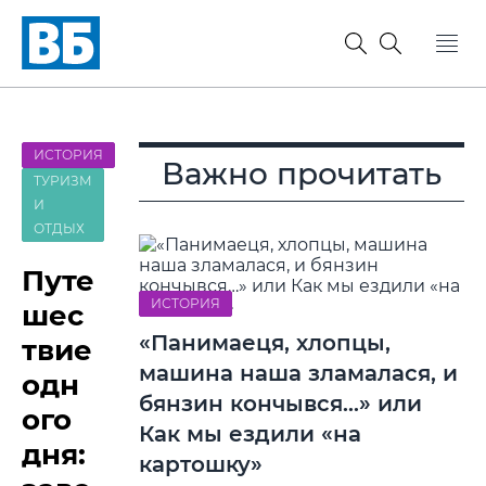
ИСТОРИЯ
Важно прочитать
ТУРИЗМ
И
ОТДЫХ
Путе
ИСТОРИЯ
шес
«Панимаеця, хлопцы,
твие
машина наша зламалася, и
одн
бянзин кончывся…» или
ого
Как мы ездили «на
дня:
картошку»