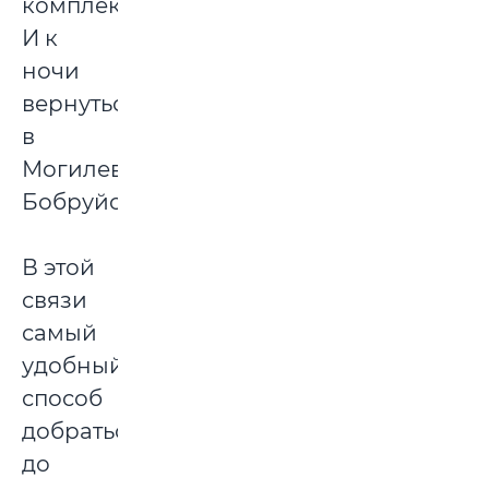
комплексе.
И к
ночи
вернуться
в
Могилев-
Бобруйск.
В этой
связи
самый
удобный
способ
добраться
до