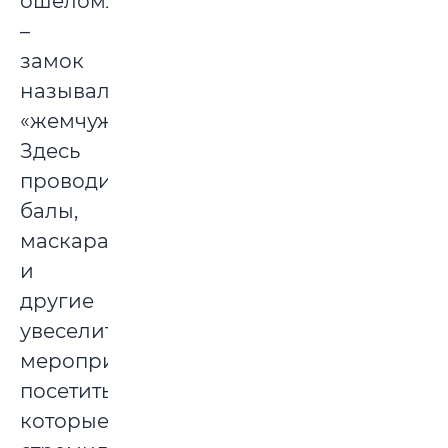
ошеломляющий
–
замок
называли
«жемчужиной».
Здесь
проводили
балы,
маскарады
и
другие
увеселительные
мероприятия,
посетить
которые