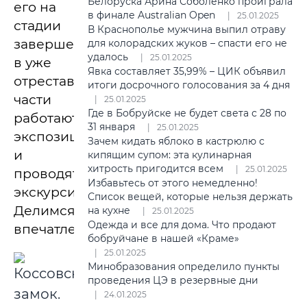
Белоруска Арина Соболенко проиграла
его на
в финале Australian Open
25.01.2025
стадии
В Краснополье мужчина выпил отраву
завершения,
для колорадских жуков – спасти его не
удалось
25.01.2025
в уже
Явка составляет 35,99% – ЦИК объявил
отреставрированной
итоги досрочного голосования за 4 дня
части
25.01.2025
Где в Бобруйске не будет света с 28 по
работают
31 января
25.01.2025
экспозиции
Зачем кидать яблоко в кастрюлю с
и
кипящим супом: эта кулинарная
хитрость пригодится всем
25.01.2025
проводятся
Избавьтесь от этого немедленно!
экскурсии.
Список вещей, которые нельзя держать
Делимся
на кухне
25.01.2025
Одежда и все для дома. Что продают
впечатлениями.
бобруйчане в нашей «Краме»
25.01.2025
Минобразования определило пункты
проведения ЦЭ в резервные дни
24.01.2025