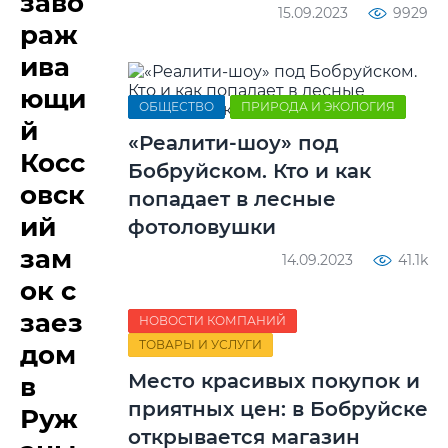
заво
15.09.2023
9929
раж
ива
ющи
ОБЩЕСТВО
ПРИРОДА И ЭКОЛОГИЯ
й
«Реалити-шоу» под
Косс
Бобруйском. Кто и как
овск
попадает в лесные
ий
фотоловушки
зам
14.09.2023
41.1k
ок с
заез
НОВОСТИ КОМПАНИЙ
ТОВАРЫ И УСЛУГИ
дом
Место красивых покупок и
в
приятных цен: в Бобруйске
Руж
открывается магазин