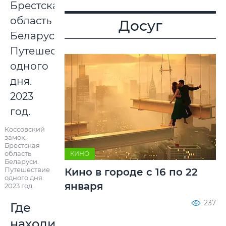
Досуг
Коссовский
замок.
Брестская
область
КИНО
Беларуси.
Путешествие
Кино в городе с 16 по 22
одного дня.
января
2023 год.
237
Где
находится