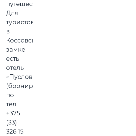
путешествие.
Для
туристов
в
Коссовском
замке
есть
отель
«Пусловских»
(бронирование
по
тел.
+375
(33)
326 15