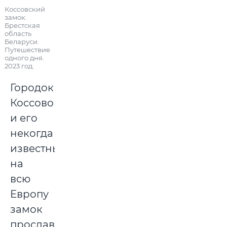
Коссовский
замок.
Брестская
область
Беларуси.
Путешествие
одного дня.
2023 год.
Городок
Коссово
и его
некогда
известный
на
всю
Европу
замок
прославил