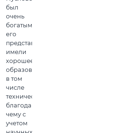
был
очень
богатым,
его
представители
имели
хорошее
образование,
в том
числе
техническое,
благодаря
чему с
учетом
научных