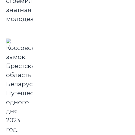
стремилась
знатная
молодежь.