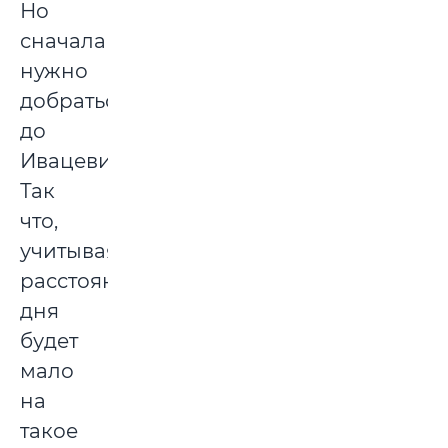
Но
сначала
нужно
добраться
до
Ивацевичей.
Так
что,
учитывая
расстояние,
дня
будет
мало
на
такое