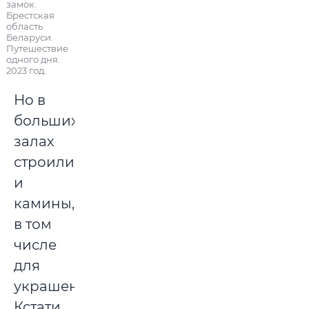
замок.
Брестская
область
Беларуси.
Путешествие
одного дня.
2023 год.
Но в
больших
залах
строили
и
камины,
в том
числе
для
украшения.
Кстати,