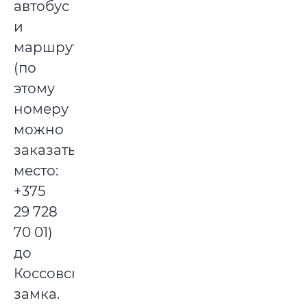
автобус
и
маршрутка
(по
этому
номеру
можно
заказать
место:
+375
29 728
70 01)
до
Коссовского
замка.