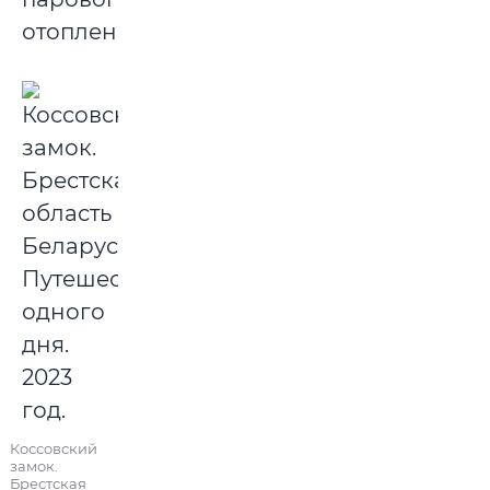
отопления.
Коссовский
замок.
Брестская