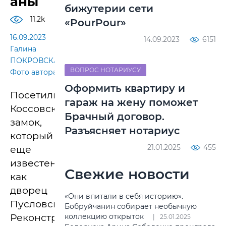
аны
бижутерии сети
11.2k
«PourPour»
16.09.2023
14.09.2023
6151
Галина
ПОКРОВСКАЯ.
ВОПРОС НОТАРИУСУ
Фото автора
Оформить квартиру и
Посетили
гараж на жену поможет
Коссовский
Брачный договор.
замок,
Разъясняет нотариус
который
21.01.2025
455
еще
известен
Свежие новости
как
дворец
«Они впитали в себя историю».
Пусловских.
Бобруйчанин собирает необычную
Реконструкция
коллекцию открыток
25.01.2025