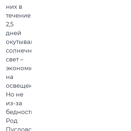
них в
течение
2,5
дней
окутывал
солнечный
свет –
экономили
на
освещении.
Но не
из-за
бедности.
Род
Пусловских