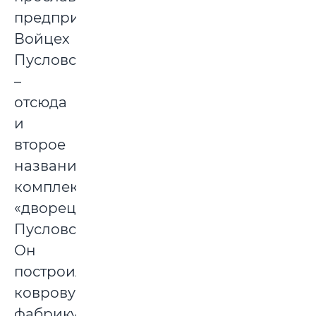
предприимчивый
Войцех
Пусловский
–
отсюда
и
второе
название
комплекса
«дворец
Пусловских».
Он
построил
ковровую
фабрику