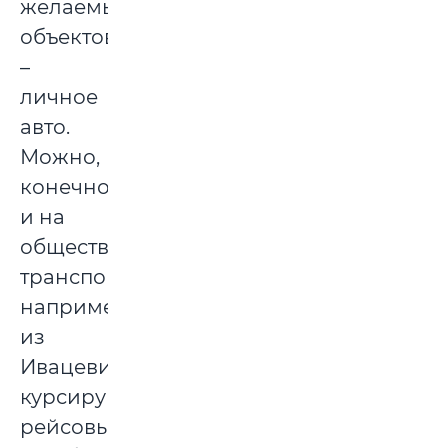
желаемых
объектов
–
личное
авто.
Можно,
конечно,
и на
общественном
транспорте,
например,
из
Ивацевичей
курсируют
рейсовый