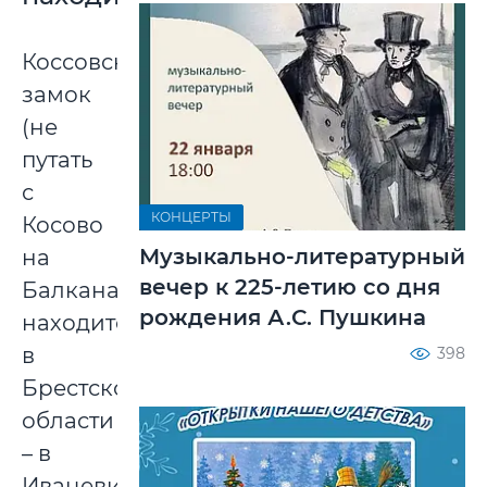
Коссовский
замок
(не
путать
с
КОНЦЕРТЫ
Косово
Музыкально-литературный
на
вечер к 225-летию со дня
Балканах)
рождения А.С. Пушкина
находится
в
398
Брестской
области
– в
Ивацевичском