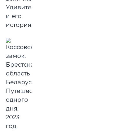
Удивительна
и его
история.