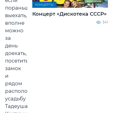
если
КОНЦЕРТЫ
пораньше
Концерт «Дискотека СССР»
выехать,
вполне
341
можно
за
день
доехать,
посетить
замок
и
рядом
расположенную
усадьбу
Тадеуша