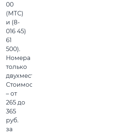
00
(МТС)
и (8-
016 45)
61
500).
Номера
только
двухместные.
Стоимость
– от
265 до
365
руб.
за