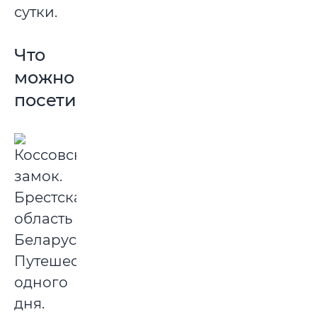
сутки.
Что
можно
посетить