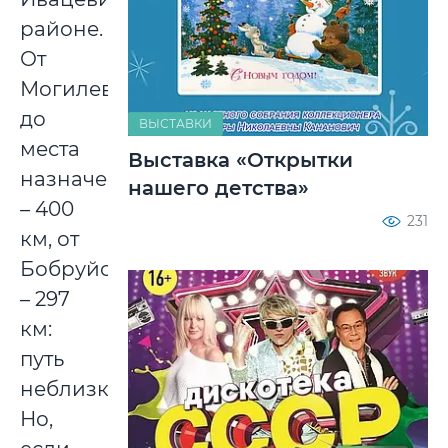
районе.
От
Могилева
до
ВЫСТАВКИ
места
Выставка «Открытки
назначения
нашего детства»
– 400
231
км, от
Бобруйска
– 297
км:
путь
неблизкий.
Но,