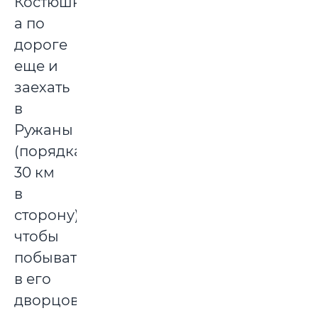
Костюшко,
а по
дороге
еще и
заехать
в
Ружаны
(порядка
30 км
в
сторону),
чтобы
побывать
в его
дворцовом