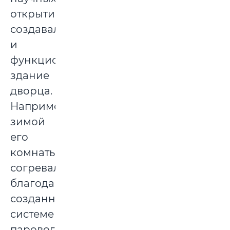
открытий
создавалось
и
функционировало
здание
дворца.
Например,
зимой
его
комнаты
согревались
благодаря
созданной
системе
парового