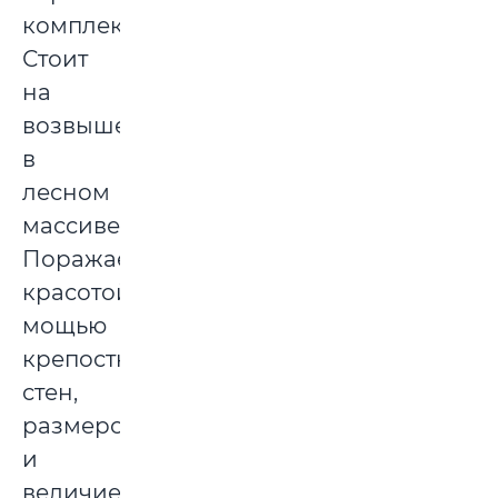
комплекс.
Стоит
на
возвышенности
в
лесном
массиве.
Поражает
красотой,
мощью
крепостных
стен,
размером
и
величием.