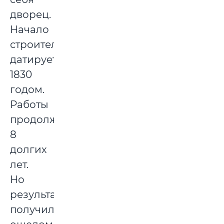
дворец.
Начало
строительства
датируется
1830
годом.
Работы
продолжались
8
долгих
лет.
Но
результат
получился