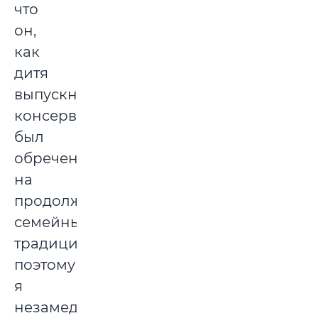
что
он,
как
дитя
выпускников
консерватории,
был
обречен
на
продолжение
семейных
традиций,
поэтому
я
незамедлительно