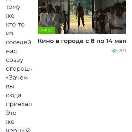
тому
же
кто-то
КИНО
из
Кино в городе с 8 по 14 мая
соседей
нас
203
сразу
огорошил:
«Зачем
вы
сюда
приехали?
Это
же
черный