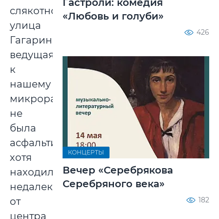
Гастроли: комедия
слякотной,
«Любовь и голуби»
улица
426
Гагарина,
ведущая
к
нашему
микрорайону,
не
была
асфальтирована,
КОНЦЕРТЫ
хотя
Вечер «Серебрякова
находилась
Серебряного века»
недалеко
от
182
центра