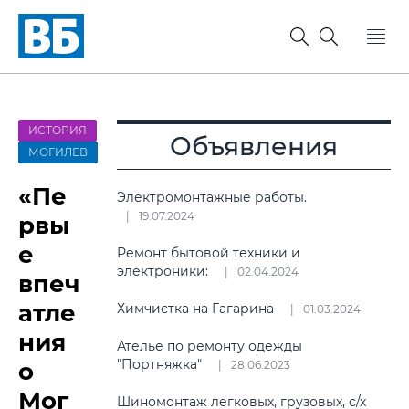
ИСТОРИЯ
Объявления
МОГИЛЕВ
«Пе
Электромонтажные работы.
19.07.2024
рвы
е
Ремонт бытовой техники и
электроники:
02.04.2024
впеч
атле
Химчистка на Гагарина
01.03.2024
ния
Ателье по ремонту одежды
"Портняжка"
о
28.06.2023
Мог
Шиномонтаж легковых, грузовых, с/х