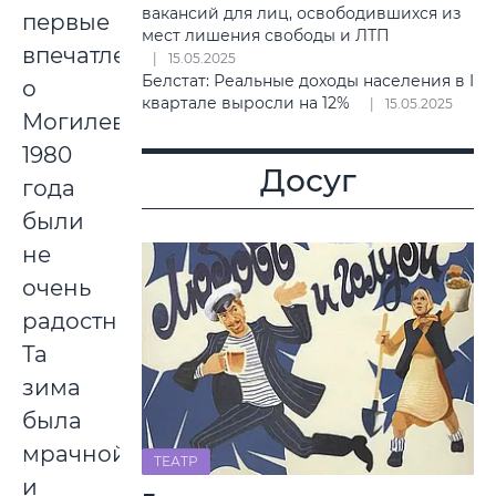
вакансий для лиц, освободившихся из
первые
мест лишения свободы и ЛТП
впечатления
15.05.2025
Белстат: Реальные доходы населения в I
о
квартале выросли на 12%
15.05.2025
Могилеве
1980
Досуг
года
были
не
очень
радостными.
Та
зима
была
мрачной
ТЕАТР
и