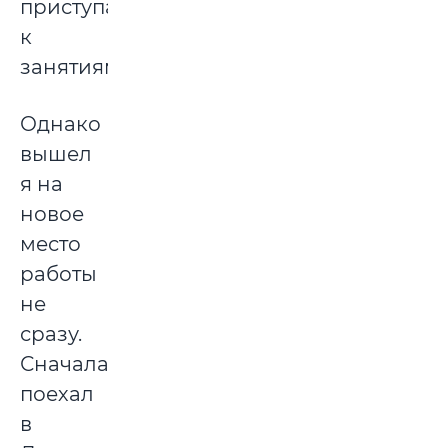
приступать
к
занятиям.
Однако
вышел
я на
новое
место
работы
не
сразу.
Сначала
поехал
в