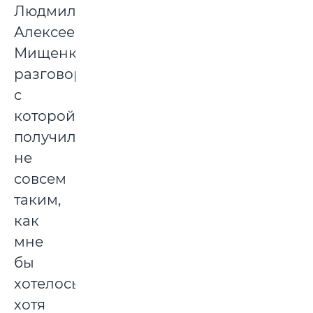
Людмилу
Алексеевну
Мищенко,
разговор
с
которой
получился
не
совсем
таким,
как
мне
бы
хотелось,
хотя