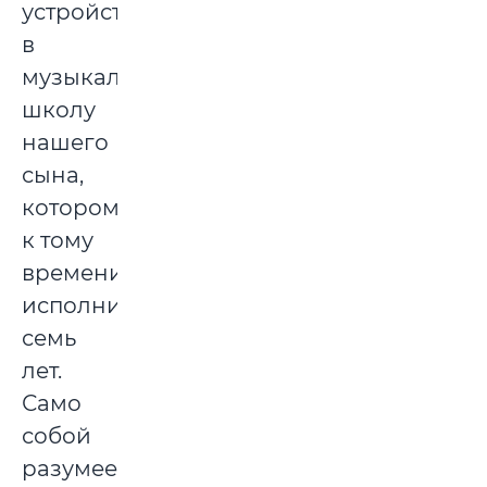
устройство
в
музыкальную
школу
нашего
сына,
которому
к тому
времени
исполнилось
семь
лет.
Само
собой
разумеется,