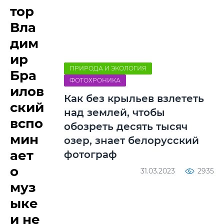
тор
Вла
дим
ир
ПРИРОДА И ЭКОЛОГИЯ
Бра
ФОТОХРОНИКА
илов
Как без крыльев взлететь
ский
над землей, чтобы
вспо
обозреть десять тысяч
мин
озер, знает белорусский
ает
фотограф
о
31.03.2023
2935
муз
ыке
и не