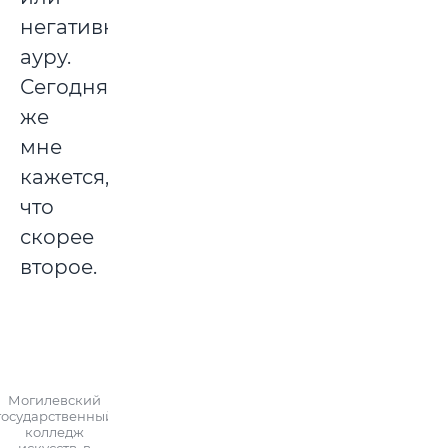
негативную
ауру.
Сегодня
же
мне
кажется,
что
скорее
второе.
Могилевский
государственный
колледж