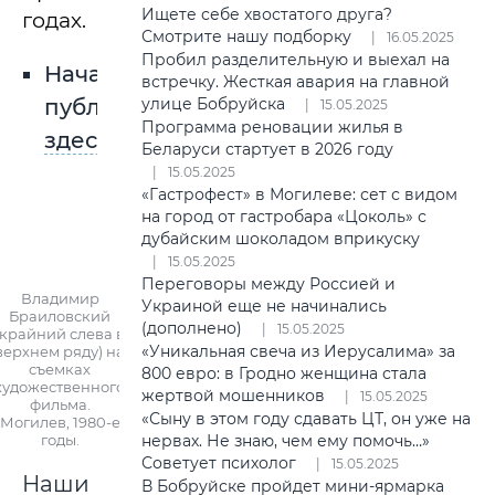
Ищете себе хвостатого друга?
годах.
Смотрите нашу подборку
16.05.2025
Пробил разделительную и выехал на
Начало
встречку. Жесткая авария на главной
публикации
улице Бобруйска
15.05.2025
Программа реновации жилья в
здесь
.
Беларуси стартует в 2026 году
15.05.2025
«Гастрофест» в Могилеве: сет с видом
на город от гастробара «Цоколь» с
дубайским шоколадом вприкуску
15.05.2025
Переговоры между Россией и
Владимир
Украиной еще не начинались
Браиловский
(дополнено)
15.05.2025
(крайний слева в
«Уникальная свеча из Иерусалима» за
верхнем ряду) на
съемках
800 евро: в Гродно женщина стала
художественного
жертвой мошенников
15.05.2025
фильма.
«Сыну в этом году сдавать ЦТ, он уже на
Могилев, 1980-е
годы.
нервах. Не знаю, чем ему помочь…»
Советует психолог
15.05.2025
Наши
В Бобруйске пройдет мини-ярмарка