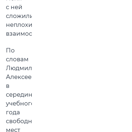
с ней
сложились
неплохие
взаимоотношения.
По
словам
Людмилы
Алексеевны,
в
середине
учебного
года
свободных
мест