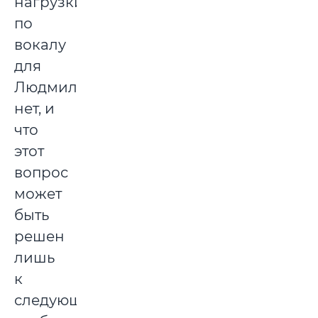
нагрузки
по
вокалу
для
Людмилы
нет, и
что
этот
вопрос
может
быть
решен
лишь
к
следующему