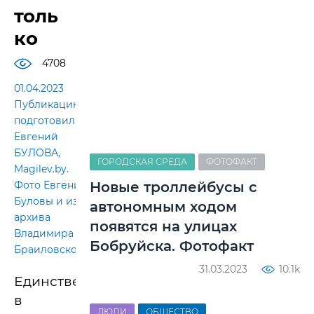
толь
ко
4708
01.04.2023
Публикацию
подготовил
Евгений
БУЛОВА,
ГОРОДСКАЯ СРЕДА
ФОТОФАКТ
Magilev.by.
Фото Евгения
Новые троллейбусы с
Буловы и из
автономным ходом
архива
появятся на улицах
Владимира
Бобруйска. Фотофакт
Браиловского
31.03.2023
10.1k
Единственный
в
ЛЮДИ
ОБЩЕСТВО