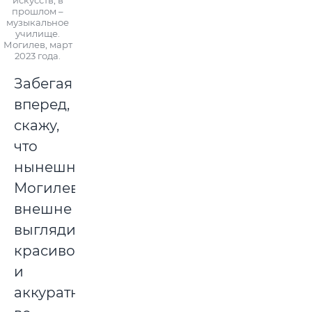
искусств, в
прошлом –
музыкальное
училище.
Могилев, март
2023 года.
Забегая
вперед,
скажу,
что
нынешний
Могилев
внешне
выглядит
красиво
и
аккуратно,