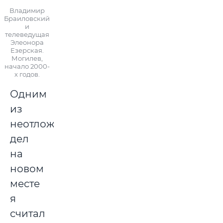
Владимир
Браиловский
и
телеведущая
Элеонора
Езерская.
Могилев,
начало 2000-
х годов.
Одним
из
неотложных
дел
на
новом
месте
я
считал