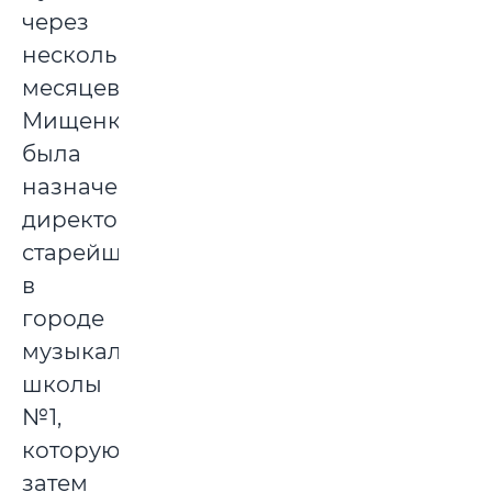
через
несколько
месяцев
Мищенко
была
назначена
директором
старейшей
в
городе
музыкальной
школы
№1,
которую
затем