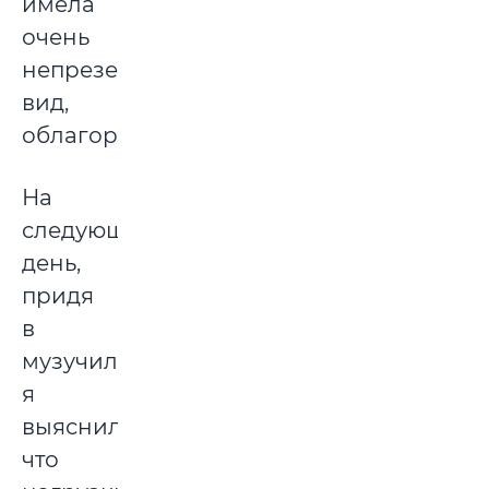
имела
очень
непрезентабельный
вид,
облагородили.
На
следующий
день,
придя
в
музучилище,
я
выяснил,
что