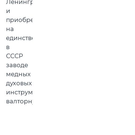
Ленинград
и
приобрел
на
единственном
в
СССР
заводе
медных
духовых
инструментов
валторну.