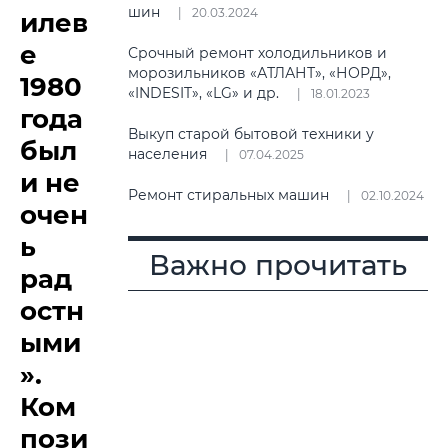
шин
20.03.2024
илев
е
Срочный ремонт холодильников и
морозильников «АТЛАНТ», «НОРД»,
1980
«INDESIT», «LG» и др.
18.01.2023
года
Выкуп старой бытовой техники у
был
населения
07.04.2025
и не
Ремонт стиральных машин
02.10.2024
очен
ь
Важно прочитать
рад
остн
ыми
».
Ком
пози