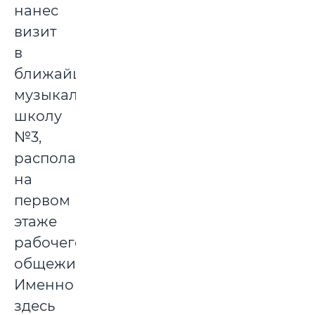
нанес
визит
в
ближайшую
музыкальную
школу
№3,
располагавшуюся
на
первом
этаже
рабочего
общежития.
Именно
здесь