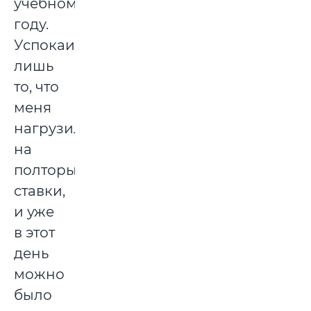
учебному
году.
Успокаивало
лишь
то, что
меня
нагрузили
на
полторы
ставки,
и уже
в этот
день
можно
было