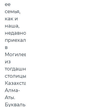
ее
семья,
как и
наша,
недавно
приехала
в
Могилев
из
тогдашней
столицы
Казахстана
Алма-
Аты.
Буквально