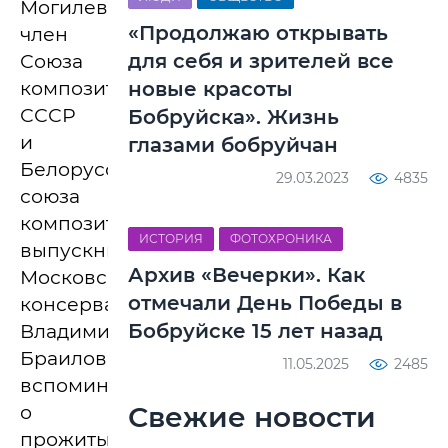
Могилеве
«Продолжаю открывать
член
для себя и зрителей все
Союза
композиторов
новые красоты
СССР
Бобруйска». Жизнь
и
глазами бобруйчан
Белорусского
29.03.2023
4835
союза
композиторов,
ИСТОРИЯ
ФОТОХРОНИКА
выпускник
Архив «Вечерки». Как
Московской
отмечали День Победы в
консерватории
Бобруйске 15 лет назад
Владимир
Браиловский
11.05.2025
2485
вспоминает
Свежие новости
о
прожитых