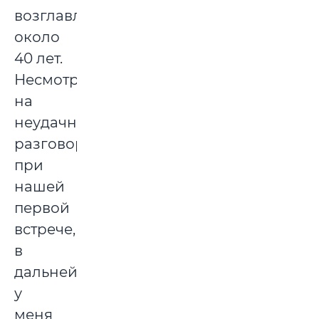
возглавляла
около
40 лет.
Несмотря
на
неудачный
разговор
при
нашей
первой
встрече,
в
дальнейшем
у
меня