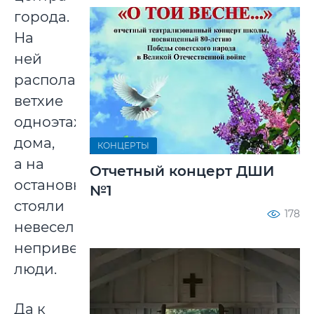
города.
На
ней
располагались
ветхие
одноэтажные
дома,
КОНЦЕРТЫ
а на
Отчетный концерт ДШИ
остановках
№1
стояли
178
невеселые,
неприветливые
люди.
Да к