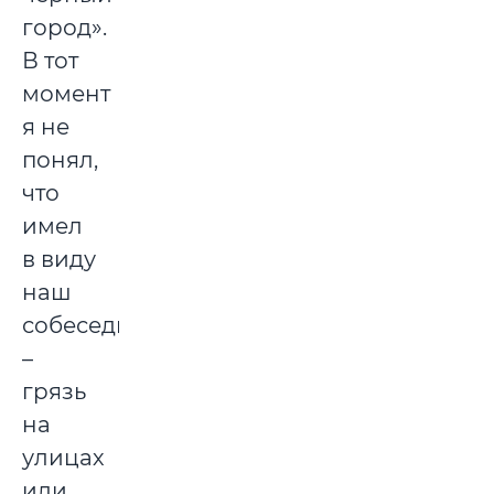
город».
В тот
момент
я не
понял,
что
имел
в виду
наш
собеседник
–
грязь
на
улицах
или