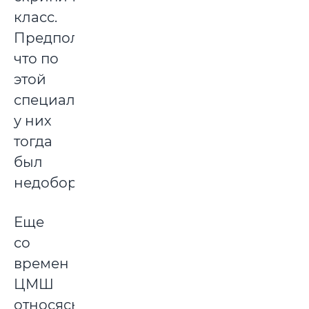
класс.
Предполагаю,
что по
этой
специальность
у них
тогда
был
недобор.
Еще
со
времен
ЦМШ
относясь