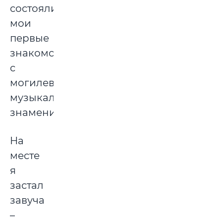
состоялись
мои
первые
знакомства
с
могилевскими
музыкальными
знаменитостями.
На
месте
я
застал
завуча
–