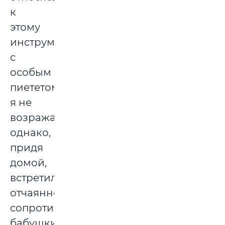
к
этому
инструменту
с
особым
пиететом,
я не
возражал,
однако,
придя
домой,
встретил
отчаянное
сопротивление
бабушки,