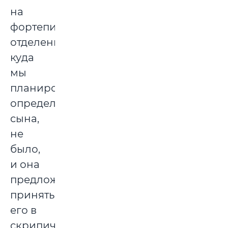
на
фортепианном
отделении,
куда
мы
планировали
определить
сына,
не
было,
и она
предложила
принять
его в
скрипичный