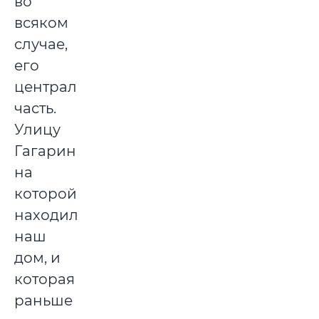
во
всяком
случае,
его
центральная
часть.
Улицу
Гагарина,
на
которой
находился
наш
дом, и
которая
раньше