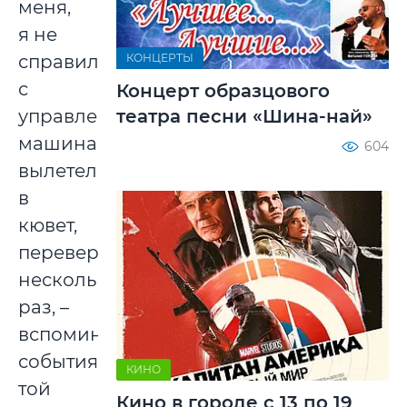
меня,
я не
КОНЦЕРТЫ
справился
с
Концерт образцового
театра песни «Шина-най»
управлением,
машина
604
вылетела
в
кювет,
перевернулась
несколько
раз, –
вспоминает
события
КИНО
той
Кино в городе с 13 по 19