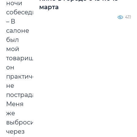
ночи
марта
собеседник.
411
– В
салоне
был
мой
товарищ,
он
практически
не
пострадал.
Меня
же
выбросило
через