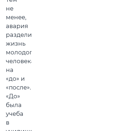
не
менее,
авария
разделили
жизнь
молодого
человека
на
«до» и
«после».
«До»
была
учеба
в