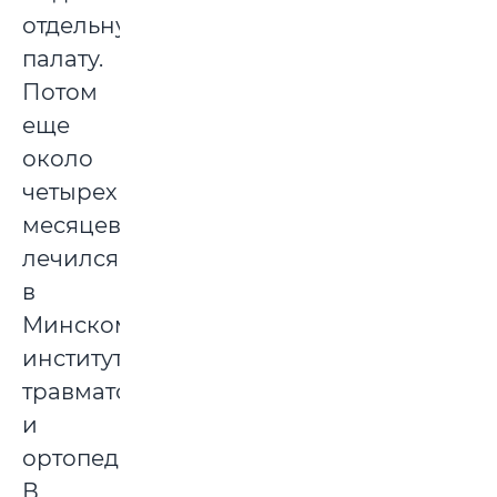
отдельную
палату.
Потом
еще
около
четырех
месяцев
лечился
в
Минском
институте
травматологии
и
ортопедии.
В