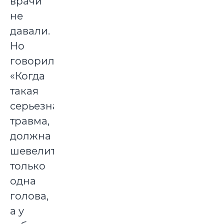
врачи
не
давали.
Но
говорили:
«Когда
такая
серьезная
травма,
должна
шевелиться
только
одна
голова,
а у