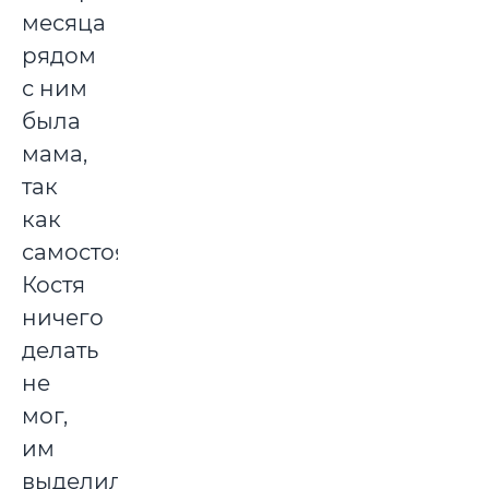
месяца
рядом
с ним
была
мама,
так
как
самостоятельно
Костя
ничего
делать
не
мог,
им
выделили