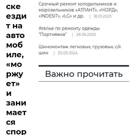
Срочный ремонт холодильников и
ске
морозильников «АТЛАНТ», «НОРД»,
езди
«INDESIT», «LG» и др.
18.01.2023
т на
Ателье по ремонту одежды
авто
"Портняжка"
28.06.2023
моб
Шиномонтаж легковых, грузовых, с/х
иле,
шин
20.03.2024
«мо
Важно прочитать
ржу
ет»
и
зани
мает
ся
спор