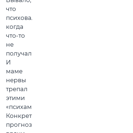
Бывало,
что
психовал,
когда
что-то
не
получалось.
И
маме
нервы
трепал
этими
«психами».
Конкретных
прогнозов