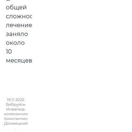
общей
сложности,
лечение
заняло
около
10
месяцев.
19.11.2022.
Бобруйск.
Инвалид-
колясочник
Константин
Должецкий
.