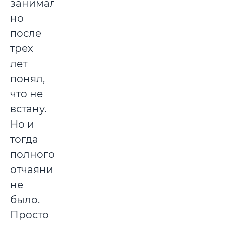
занимался,
но
после
трех
лет
понял,
что не
встану.
Но и
тогда
полного
отчаяния
не
было.
Просто