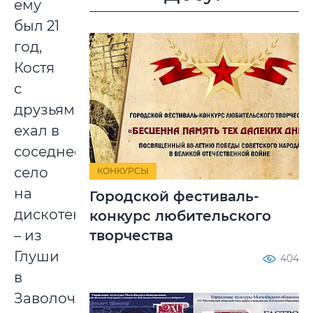
ему
был 21
год,
Костя
с
друзьями
ехал в
соседнее
село
КОНКУРСЫ
на
Городской фестиваль-
дискотеку
конкурс любительского
творчества
– из
Глуши
404
в
Заволочицы,