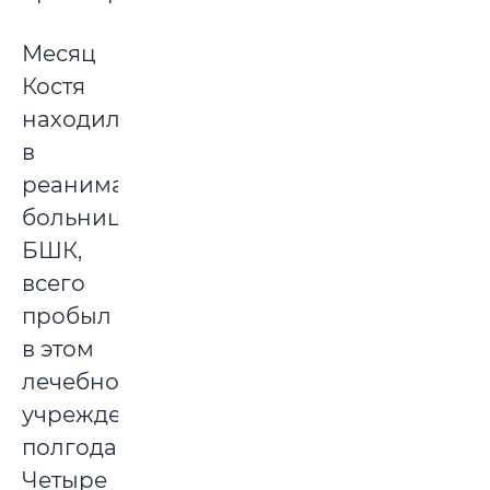
Месяц
Костя
находился
в
реанимации
больницы
БШК,
всего
пробыл
в этом
лечебном
учреждении
полгода.
Четыре