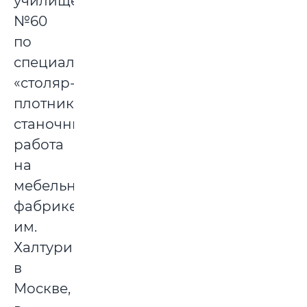
училище
№60
по
специальности
«столяр-
плотник-
станочник»,
работа
на
мебельной
фабрике
им.
Халтурина,
в
Москве,