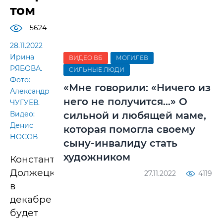
том
5624
28.11.2022
Ирина
ВИДЕО ВБ
МОГИЛЕВ
РЯБОВА.
СИЛЬНЫЕ ЛЮДИ
Фото:
«Мне говорили: «Ничего из
Александр
него не получится…» О
ЧУГУЕВ.
Видео:
сильной и любящей маме,
Денис
которая помогла своему
НОСОВ
сыну-инвалиду стать
художником
Константину
Должецкому
27.11.2022
4119
в
декабре
будет