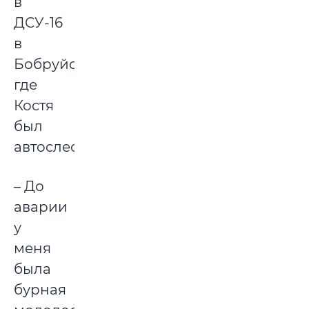
в
ДСУ-16
в
Бобруйске,
где
Костя
был
автослесарем.
– До
аварии
у
меня
была
бурная