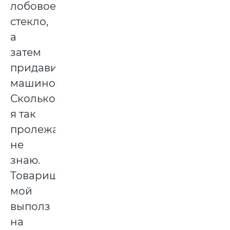
лобовое
стекло,
а
затем
придавило
машиной.
Сколько
я так
пролежал,
не
знаю.
Товарищ
мой
выполз
на