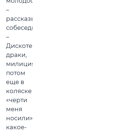
молодость,
–
рассказывает
собеседник.
–
Дискотеки,
драки,
милиция,
потом
еще в
коляске
«черти
меня
носили»
какое-