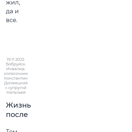
жил,
да и
все.
19.11.2022.
Бобруйск.
Инвалид-
колясочник
Константин
Должецкий
с супругой
Натальей
Жизнь
после
Тем