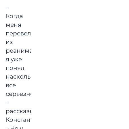
–
Когда
меня
перевели
из
реанимации,
я уже
понял,
насколько
все
серьезно,
–
рассказывает
Константин.
– Но у