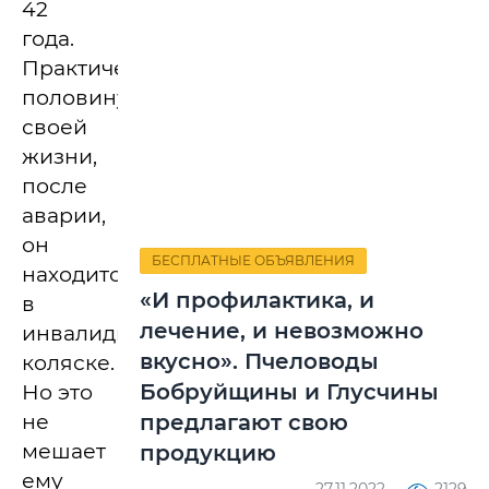
42
года.
Практически
половину
своей
жизни,
после
аварии,
он
БЕСПЛАТНЫЕ ОБЪЯВЛЕНИЯ
находится
«И профилактика, и
в
лечение, и невозможно
инвалидной
вкусно». Пчеловоды
коляске.
Бобруйщины и Глусчины
Но это
не
предлагают свою
мешает
продукцию
ему