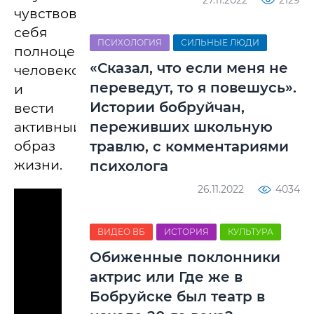
27.11.2022
2129
чувствовать
себя
ПСИХОЛОГИЯ
СИЛЬНЫЕ ЛЮДИ
полноценным
«Сказал, что если меня не
человеком
переведут, то я повешусь».
и
Истории бобруйчан,
вести
переживших школьную
активный
образ
травлю, с комментариями
жизни.
психолога
26.11.2022
4034
ВИДЕО ВБ
ИСТОРИЯ
КУЛЬТУРА
Обиженные поклонники
актрис или Где же в
Бобруйске был театр в