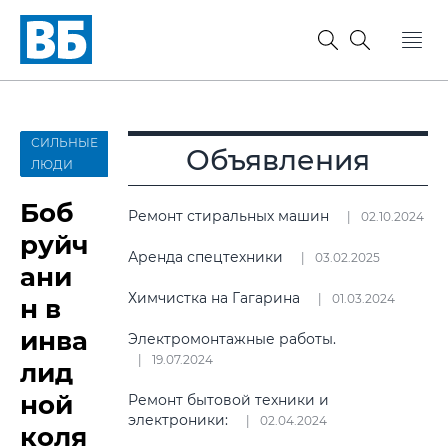
СИЛЬНЫЕ
Объявления
ЛЮДИ
Боб
Ремонт стиральных машин
02.10.2024
руйч
Аренда спецтехники
03.02.2025
ани
Химчистка на Гагарина
01.03.2024
н в
инва
Электромонтажные работы.
19.07.2024
лид
ной
Ремонт бытовой техники и
электроники:
02.04.2024
коля