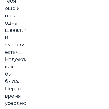
тебя
еще и
нога
одна
шевелится,
и
чувствительность
есть»...
Надежда
как
бы
была.
Первое
время
усердно