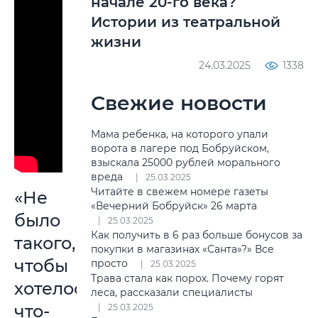
начале 20-го века?
Истории из театральной
жизни
24.03.2025
1338
Свежие новости
Мама ребенка, на которого упали
ворота в лагере под Бобруйском,
взыскала 25000 рублей морального
вреда
25.03.2025
Читайте в свежем номере газеты
«Не
«Вечерний Бобруйск» 26 марта
было
25.03.2025
Как получить в 6 раз больше бонусов за
такого,
покупки в магазинах «Санта»?» Все
чтобы
просто
25.03.2025
Трава стала как порох. Почему горят
хотелось
леса, рассказали специалисты
что-
25.03.2025