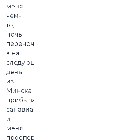
меня
чем-
то,
ночь
переночевал,
а на
следующий
день
из
Минска
прибыла
санавиация,
и
меня
прооперировали.