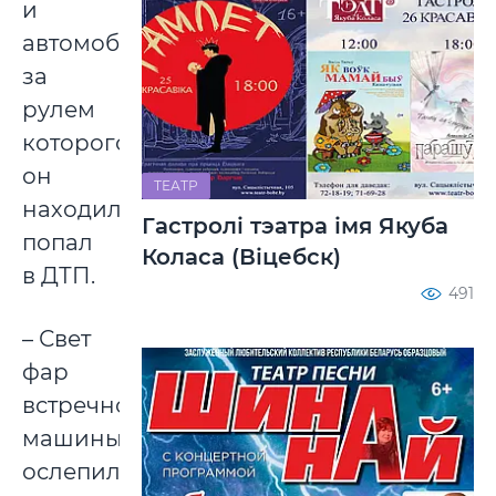
и
автомобиль,
за
рулем
которого
он
ТЕАТР
находился,
Гастролі тэатра імя Якуба
попал
Коласа (Віцебск)
в ДТП.
491
– Свет
фар
встречной
машины
ослепил