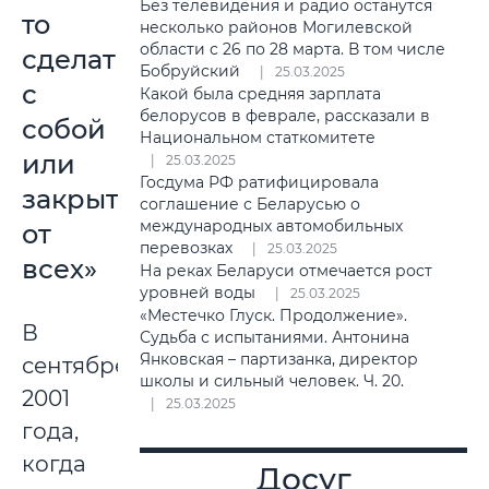
Без телевидения и радио останутся
то
несколько районов Могилевской
области с 26 по 28 марта. В том числе
сделать
Бобруйский
25.03.2025
с
Какой была средняя зарплата
белорусов в феврале, рассказали в
собой
Национальном статкомитете
или
25.03.2025
Госдума РФ ратифицировала
закрыться
соглашение с Беларусью о
международных автомобильных
от
перевозках
25.03.2025
всех»
На реках Беларуси отмечается рост
уровней воды
25.03.2025
«Местечко Глуск. Продолжение».
В
Судьба с испытаниями. Антонина
Янковская – партизанка, директор
сентябре
школы и сильный человек. Ч. 20.
2001
25.03.2025
года,
когда
Досуг