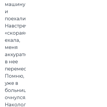
машину
и
поехали.
Навстречу
«скорая»
ехала,
меня
аккуратно
в нее
переместили.
Помню,
уже в
больнице
очнулся.
Накололи