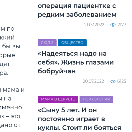
операция пациентке с
редким заболеванием
21.07.2022
2177
ам по
яжкий
ЛЮДИ
ОБЩЕСТВО
 бы вы
«Надеяться надо на
торые
себя». Жизнь глазами
дят,
бобруйчан
ра.
20.07.2022
6125
и мама и
ы на
МАМА В ДЕКРЕТЕ
ПСИХОЛОГИЯ
 именно
«Сыну 5 лет. И он
к – это
постоянно играет в
дано от
куклы. Стоит ли бояться