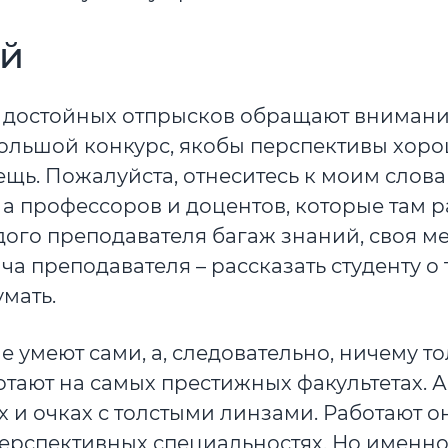
ый
х достойных отпрысков обращают вниман
большой конкурс, якобы перспективы хор
ещь. Пожалуйста, отнеситесь к моим слов
 а профессоров и доцентов, которые там р
ждого преподавателя багаж знаний, своя м
ача преподавателя – рассказать студенту о 
умать.
не умеют сами, а, следовательно, ничему т
ботают на самых престижных факультетах. А
х и очках с толстыми линзами. Работают о
ерспективных специальностях. Но именно