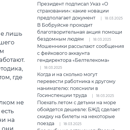
Президент подписал Указ «О
страховании»: какие новации
предполагает документ
18.03.2025
В Бобруйске проходит
благотворительная акция помощи
ие лишь
бездомным людям
18.03.2025
ошего
Мошенники рассылают сообщения
ам
с фейкового аккаунта
аботают.
гендиректора «Белтелекома»
етодика,
18.03.2025
Когда и на сколько могут
том, где
перевести работника к другому
нанимателю: пояснили в
Госинспекции труда
18.03.2025
олком не
Поехать летом с детьми на море
обойдется дешевле: БЖД сделает
 есть
скидку на билеты на некоторые
ни на
поезда
18.03.2025
 они