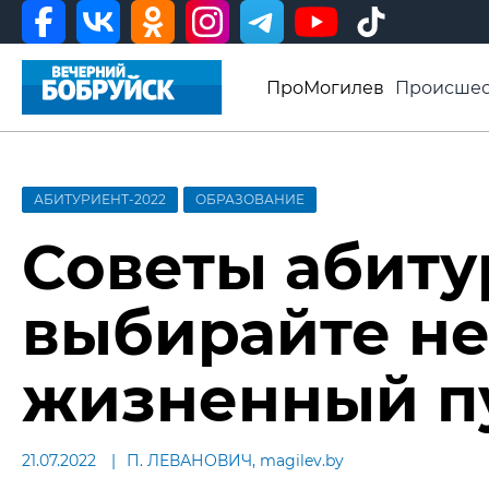
ПроМогилев
Происшес
История
Афиша
Св
Видео ВБ
АБИТУРИЕНТ-2022
ОБРАЗОВАНИЕ
Советы абиту
выбирайте не
жизненный п
21.07.2022
П. ЛЕВАНОВИЧ, magilev.by