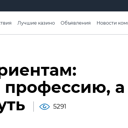
твия
Лучшие казино
Объявления
Новости ком
адьба недели
Чтобы помнили
Организации
Ра
риентам:
 профессию, а
уть
5291