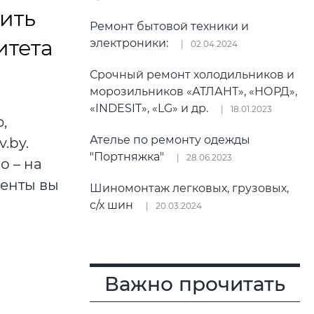
вить
Ремонт бытовой техники и
итета
электроники:
02.04.2024
Срочный ремонт холодильников и
морозильников «АТЛАНТ», «НОРД»,
«INDESIT», «LG» и др.
18.01.2023
,
Ателье по ремонту одежды
.by.
"Портняжка"
28.06.2023
о – на
менты вы
Шиномонтаж легковых, грузовых,
с/х шин
20.03.2024
Важно прочитать