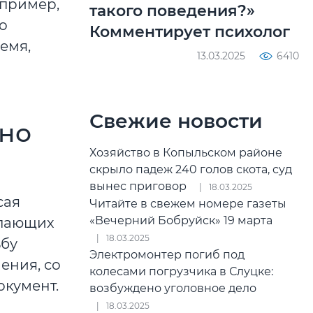
апример,
такого поведения?»
о
Комментирует психолог
емя,
13.03.2025
6410
Свежие новости
нно
Хозяйство в Копыльском районе
скрыло падеж 240 голов скота, суд
вынес приговор
18.03.2025
сая
Читайте в свежем номере газеты
«Вечерний Бобруйск» 19 марта
упающих
18.03.2025
ьбу
Электромонтер погиб под
ения, со
колесами погрузчика в Слуцке:
окумент.
возбуждено уголовное дело
18.03.2025