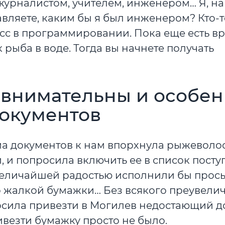
журналистом, учителем, инженером… Я, н
вляете, каким бы я был инженером? Кто-т
асс в программировании. Пока еще есть вр
к рыба в воде. Тогда вы начнете получать
е внимательны и особе
документов
ема документов к нам впорхнула рыжеволо
и, и попросила включить ее в список пост
 величайшей радостью исполнили бы прос
то жалкой бумажки… Без всякого преувелич
росила привезти в Могилев недостающий д
везти бумажку просто не было.