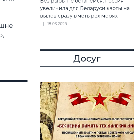
Без рыбы не останемся: Россия
увеличила для Беларуси квоты на
вылов сразу в четырех морях
18.03.2025
ишне
о,
Досуг