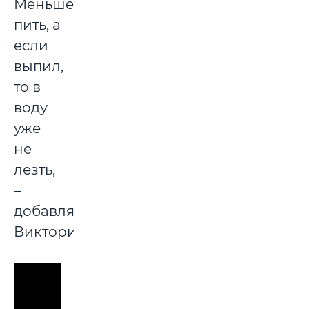
Меньше
пить, а
если
выпил,
то в
воду
уже
не
лезть,
–
добавляет
Виктория.