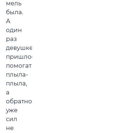
мель
была.
А
один
раз
девушке
пришлось
помогать:
плыла-
плыла,
а
обратно
уже
сил
не