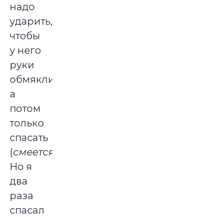
надо
ударить,
чтобы
у него
руки
обмякли,
а
потом
только
спасать
(
смеется)
.
Но я
два
раза
спасал