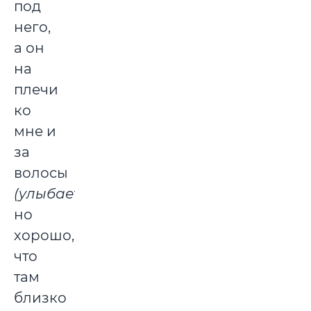
под
него,
а он
на
плечи
ко
мне и
за
волосы
(улыбается)
,
но
хорошо,
что
там
близко