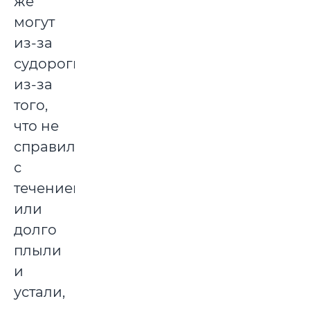
же
могут
из-за
судороги,
из-за
того,
что не
справились
с
течением
или
долго
плыли
и
устали,