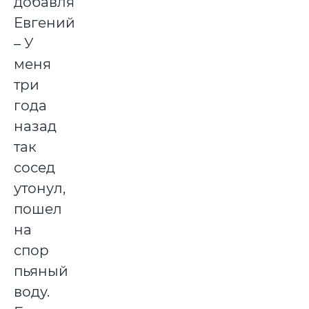
добавляет
Евгений
– У
меня
три
года
назад
так
сосед
утонул,
пошел
на
спор
пьяный
воду.