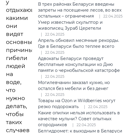
у
В трех районах Беларуси введены
отдыхающих,
запреты на посещение лесов, во всех
остальных – ограничения
22.04.2025
какими
Умер известный скульптор и
они
живописец Зураб Церетели
видят
22.04.2025
Апрель обновил месячные рекорды.
основные
Где в Беларуси было теплее всего
причины
22.04.2025
гибели
Адвокаты Беларуси проведут
бесплатные консультации ко Дню
людей
памяти о чернобыльской катастрофе
на
22.04.2025
воде,
Могилевчанин заказал кухню, но
остался без мебели и без денег
что
22.04.2025
нужно
Товары на Ozon и Wildberries могут
делать,
резко подорожать
22.04.2025
Какие опилки нельзя использовать в
чтобы
качестве мульчи? Совет опытных
таких
огородников
22.04.2025
случаев
Белгидромет: к выходным в Беларуси