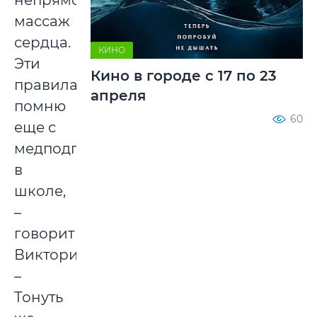
непрямой
массаж
сердца.
КИНО
Эти
Кино в городе с 17 по 23
правила
апреля
помню
60
еще с
медподготовки
в
школе,
–
говорит
Виктория.
–
Тонуть