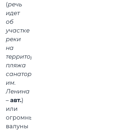
(
речь
идет
об
участке
реки
на
территории
пляжа
санатория
им.
Ленина
–
авт.
)
или
огромные
валуны