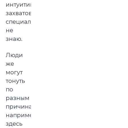
интуитивно,
захватов
специальных
не
знаю.
Люди
же
могут
тонуть
по
разным
причинам,
например,
здесь