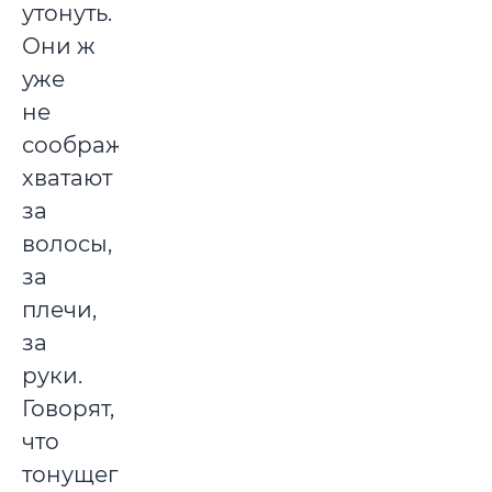
утонуть.
Они ж
уже
не
соображают,
хватают
за
волосы,
за
плечи,
за
руки.
Говорят,
что
тонущего