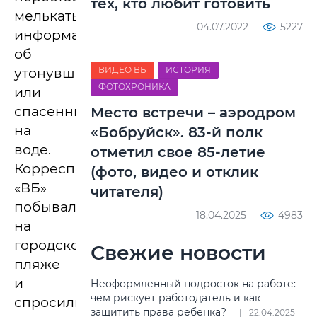
тех, кто любит готовить
мелькать
04.07.2022
5227
информация
об
ВИДЕО ВБ
ИСТОРИЯ
утонувших
ФОТОХРОНИКА
или
спасенных
Место встречи – аэродром
на
«Бобруйск». 83-й полк
воде.
отметил свое 85-летие
Корреспонденты
(фото, видео и отклик
«ВБ»
читателя)
побывали
18.04.2025
4983
на
городском
Свежие новости
пляже
и
Неоформленный подросток на работе:
чем рискует работодатель и как
спросили
защитить права ребенка?
22.04.2025