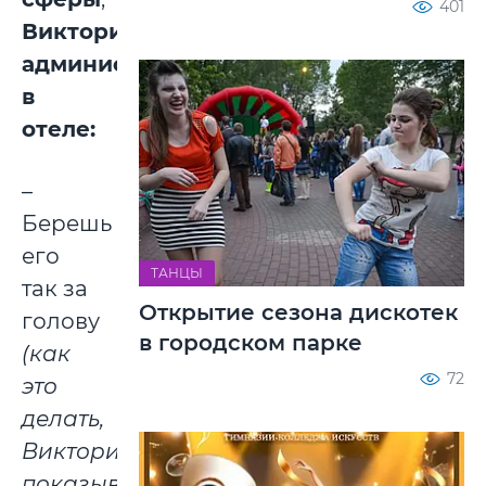
401
Виктория,
администратор
в
отеле:
–
Берешь
его
ТАНЦЫ
так за
Открытие сезона дискотек
голову
в городском парке
(как
72
это
делать,
Виктория
показывает