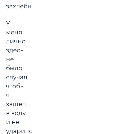
захлебнулся.
У
меня
лично
здесь
не
было
случая,
чтобы
я
зашел
в воду
и не
ударился.