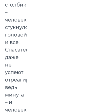
столбик
–
человек
стукнулся
головой,
и все.
Спасатели
даже
не
успеют
отреагировать,
ведь
минута
– и
человек