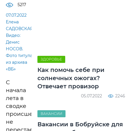
5217
07.07.2022
Елена
САДОВСКАЯ.
Видео:
Денис
НОСОВ.
Фото титула
ЗДОРОВЬЕ
из архива
«ВБ»
Как помочь себе при
солнечных ожогах?
С
Отвечает провизор
начала
05.07.2022
2246
лета в
сводке
происшествий
ВАКАНСИИ
не
Вакансии в Бобруйске для
перестает