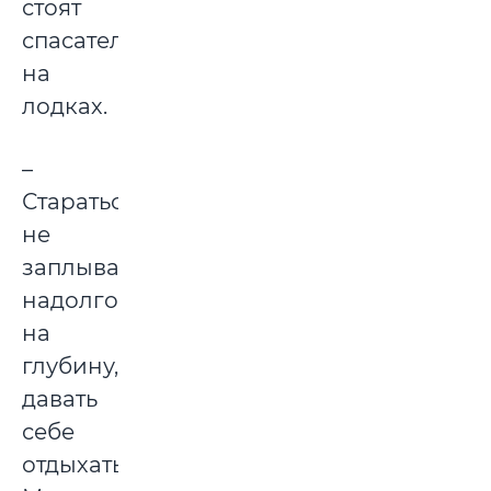
стоят
спасатели
на
лодках.
–
Стараться
не
заплывать
надолго
на
глубину,
давать
себе
отдыхать.