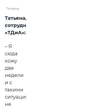
Татьяна.
Татьяна,
сотрудница
«ТДиА»:
– Я
сюда
хожу
две
недели
и с
такими
ситуациями
не