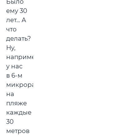
Было
ему 30
лет... А
что
делать?
Ну,
например,
у нас
в 6-м
микрорайоне
на
пляже
каждые
30
метров