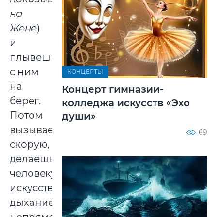
на
Жене
)
и
плывешь
с ним
КОНЦЕРТЫ
на
Концерт гимназии-
берег.
колледжа искусств «Эхо
Потом
души»
вызываешь
69
скорую,
делаешь
человеку
искусственное
дыхание,