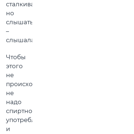
сталкивалась,
но
слышать
–
слышала.
Чтобы
этого
не
происходило,
не
надо
спиртное
употреблять
и