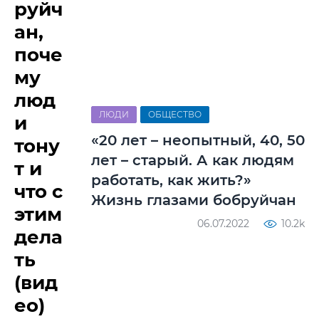
руйч
ан,
поче
му
люд
ЛЮДИ
ОБЩЕСТВО
и
«20 лет – неопытный, 40, 50
тону
лет – старый. А как людям
т и
работать, как жить?»
что с
Жизнь глазами бобруйчан
этим
06.07.2022
10.2k
дела
ть
(вид
ео)