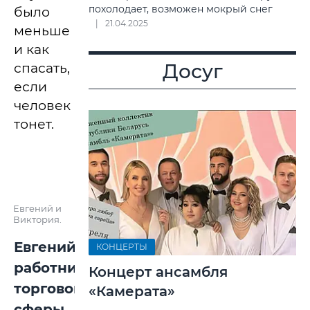
похолодает, возможен мокрый снег
было
21.04.2025
меньше
и как
Досуг
спасать,
если
человек
тонет.
Евгений и
Виктория.
Евгений,
КОНЦЕРТЫ
работник
Концерт ансамбля
торговой
«Камерата»
сферы
,