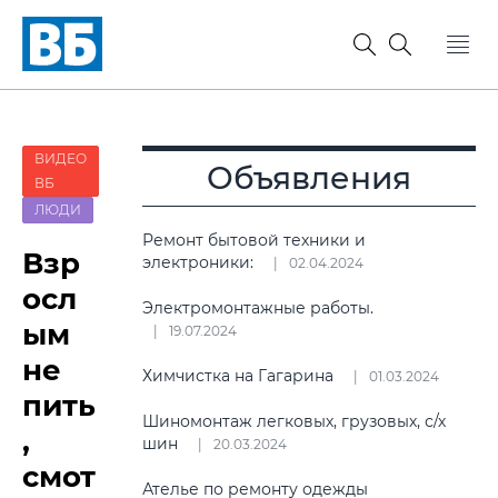
ВИДЕО
Объявления
ВБ
ЛЮДИ
Ремонт бытовой техники и
Взр
электроники:
02.04.2024
осл
Электромонтажные работы.
ым
19.07.2024
не
Химчистка на Гагарина
01.03.2024
пить
Шиномонтаж легковых, грузовых, с/х
,
шин
20.03.2024
смот
Ателье по ремонту одежды