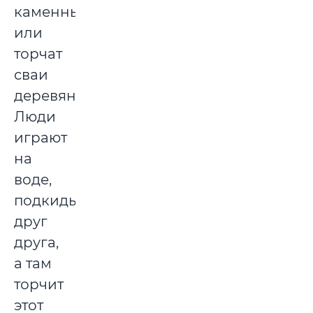
каменные,
или
торчат
сваи
деревянные.
Люди
играют
на
воде,
подкидывают
друг
друга,
а там
торчит
этот