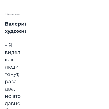
Валерий.
Валерий,
художник:
– Я
видел,
как
люди
тонут,
раза
два,
но это
давно