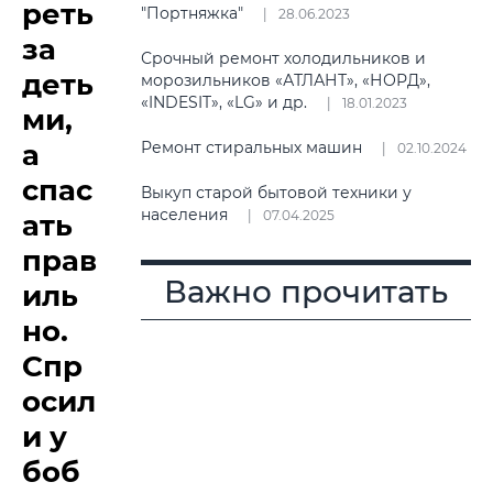
реть
"Портняжка"
28.06.2023
за
Срочный ремонт холодильников и
деть
морозильников «АТЛАНТ», «НОРД»,
«INDESIT», «LG» и др.
18.01.2023
ми,
а
Ремонт стиральных машин
02.10.2024
спас
Выкуп старой бытовой техники у
населения
07.04.2025
ать
прав
Важно прочитать
иль
но.
Спр
осил
и у
боб