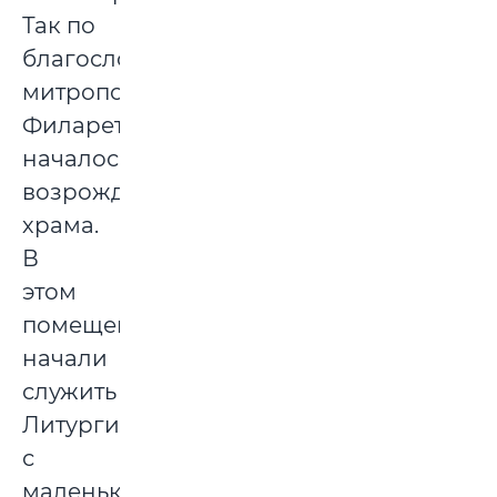
Так по
благословению
митрополита
Филарета
началось
возрождение
храма.
В
этом
помещении
начали
служить
Литургию:
с
маленьким