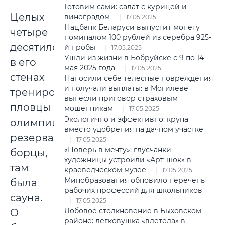
Готовим сами: салат с курицей и
Целых
виноградом
17.05.2025
Нацбанк Беларуси выпустит монету
четыре
номиналом 100 рублей из серебра 925-
десятилетия
й пробы
17.05.2025
Ушли из жизни в Бобруйске с 9 по 14
в его
мая 2025 года
17.05.2025
стенах
Наносили себе телесные повреждения
и получали выплаты: в Могилеве
тренировались
вынесли приговор страховым
пловцы
мошенникам
17.05.2025
Экологично и эффективно: крупа
олимпийского
вместо удобрения на дачном участке
резерва,
17.05.2025
«Поверь в мечту»: глусчанки-
борцы,
художницы устроили «Арт-шок» в
там
краеведческом музее
17.05.2025
Минобразования обновило перечень
была
рабочих профессий для школьников
сауна.
17.05.2025
Лобовое столкновение в Быховском
О
районе: легковушка «влетела» в