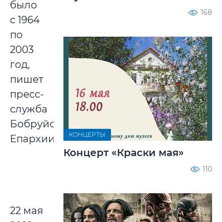
было
168
с 1964
по
2003
год,
пишет
пресс-
служба
Бобруйской
КОНЦЕРТЫ
Епархии.
Концерт «Краски мая»
110
22 мая