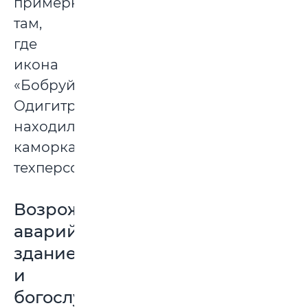
примерно
там,
где
икона
«Бобруйская
Одигитрия»,
находилась
каморка
техперсонала.
Возрождение:
аварийное
здание
и
богослужения