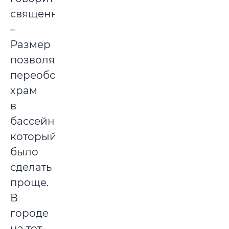
священник.
–
Размер
позволял
переоборудовать
храм
в
бассейн,
который
было
сделать
проще.
В
городе
на тот