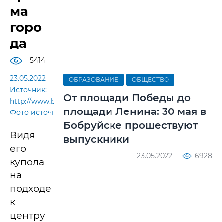
ма
горо
да
5414
23.05.2022
ОБРАЗОВАНИЕ
ОБЩЕСТВО
Источник:
От площади Победы до
http://www.bobreparhiya.by/.
площади Ленина: 30 мая в
Фото источника
Бобруйске прошествуют
Видя
выпускники
его
23.05.2022
6928
купола
на
подходе
к
центру