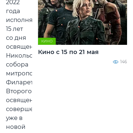
2022
года
исполняется
15 лет
со дня
КИНО
освящения
Кино с 15 по 21 мая
Никольского
146
собора
митрополитом
Филаретом.
Второго
освящения,
совершенного
уже в
новой