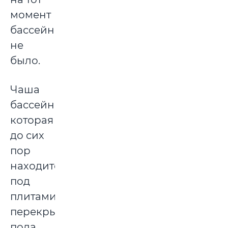
момент
бассейна
не
было.
Чаша
бассейна,
которая
до сих
пор
находится
под
плитами
перекрытия
пола