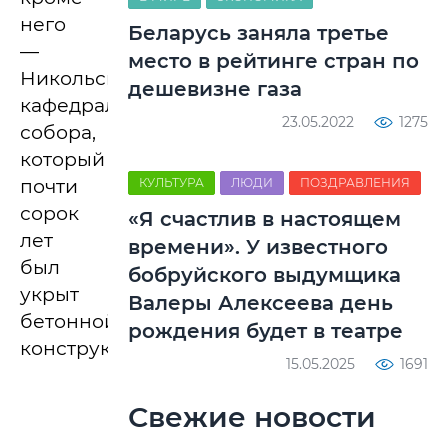
него
Беларусь заняла третье
—
место в рейтинге стран по
Никольского
дешевизне газа
кафедрального
23.05.2022
1275
собора,
который
почти
КУЛЬТУРА
ЛЮДИ
ПОЗДРАВЛЕНИЯ
сорок
«Я счастлив в настоящем
лет
времени». У известного
был
бобруйского выдумщика
укрыт
Валеры Алексеева день
бетонной
рождения будет в театре
конструкцией.
15.05.2025
1691
Свежие новости