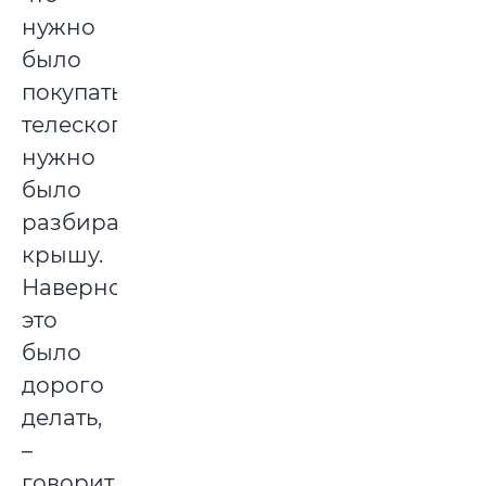
нужно
было
покупать
телескоп,
нужно
было
разбирать
крышу.
Наверно,
это
было
дорого
делать,
–
говорит