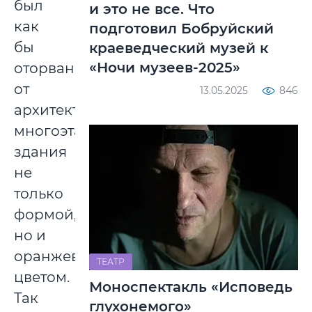
был
и это не все. Что
как
подготовил Бобруйский
бы
краеведческий музей к
«Ночи музеев-2025»
оторван
от
13.05.2025
846
архитектуры
многоэтажного
здания
не
только
формой,
но и
оранжевым
ТЕАТР
цветом.
Моноспектакль «Исповедь
Так
глухонемого»