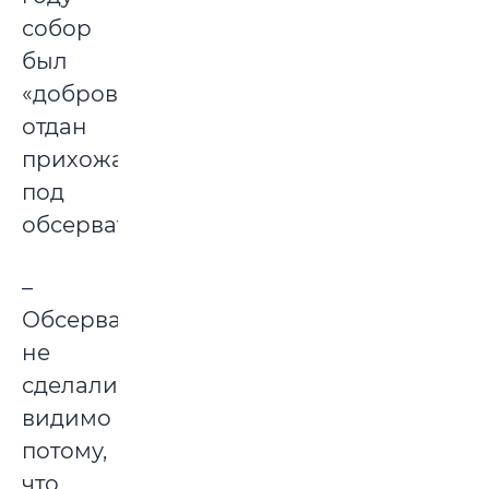
собор
был
«добровольно»
отдан
прихожанами
под
обсерваторию.
–
Обсерваторию
не
сделали,
видимо
потому,
что