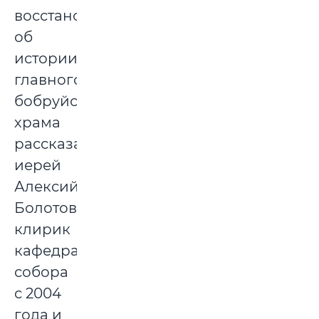
восстановлении,
об
истории
главного
бобруйского
храма
рассказал
иерей
Алексий
Болотов,
клирик
кафедрального
собора
с 2004
года и