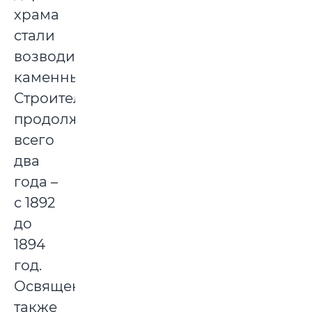
храма
стали
возводить
каменный.
Строительство
продолжалось
всего
два
года –
с 1892
до
1894
год.
Освящение
также