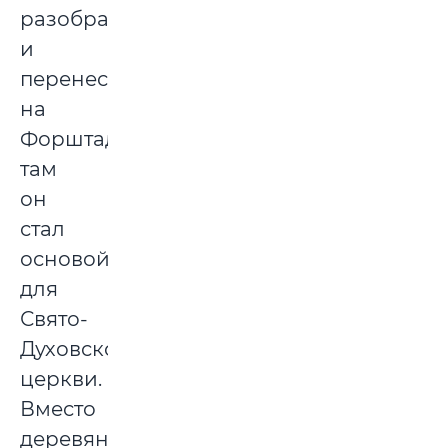
разобрали
и
перенесли
на
Форштадт,
там
он
стал
основой
для
Свято-
Духовской
церкви.
Вместо
деревянного