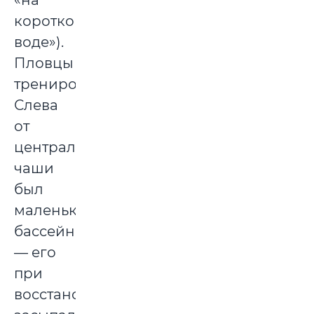
«на
короткой
воде»).
Пловцы
тренировались.
Слева
от
центральной
чаши
был
маленький
бассейн
— его
при
восстановлении