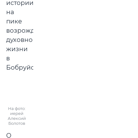
истории,
на
пике
возрождения
духовной
жизни
в
Бобруйске.
На фото:
иерей
Алексий
Болотов
О