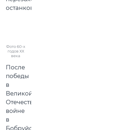
останков.
Фото 60-х
годов ХХ
века
После
победы
в
Великой
Отечественной
войне
в
Бобруйске