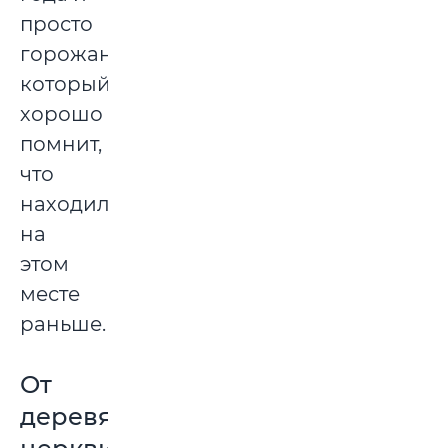
просто
горожанин,
который
хорошо
помнит,
что
находилось
на
этом
месте
раньше.
От
деревянной