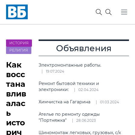
ИСТОРИЯ
Объявления
РЕЛИГИЯ
Как
Электромонтажные работы.
19.07.2024
восс
тана
Ремонт бытовой техники и
электроники:
02.04.2024
влив
алас
Химчистка на Гагарина
01.03.2024
ь
Ателье по ремонту одежды
"Портняжка"
исто
28.06.2023
рич
Шиномонтаж легковых, грузовых, с/х