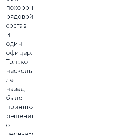
похоронен
рядовой
состав
и
один
офицер.
Только
несколько
лет
назад
было
принято
решение
о
перезахоронении