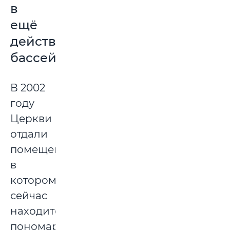
в
ещё
действующем
бассейне
В 2002
году
Церкви
отдали
помещение,
в
котором
сейчас
находится
пономарка.