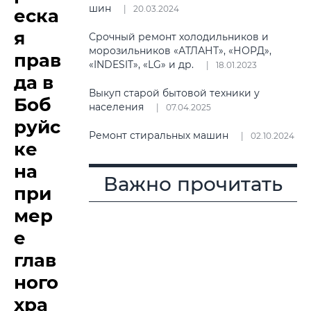
шин
20.03.2024
еска
я
Срочный ремонт холодильников и
морозильников «АТЛАНТ», «НОРД»,
прав
«INDESIT», «LG» и др.
18.01.2023
да в
Выкуп старой бытовой техники у
Боб
населения
07.04.2025
руйс
Ремонт стиральных машин
02.10.2024
ке
на
Важно прочитать
при
мер
е
глав
ного
хра