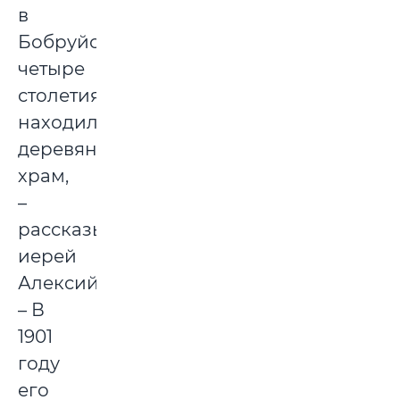
в
Бобруйске
четыре
столетия
находился
деревянный
храм,
–
рассказывает
иерей
Алексий.
– В
1901
году
его