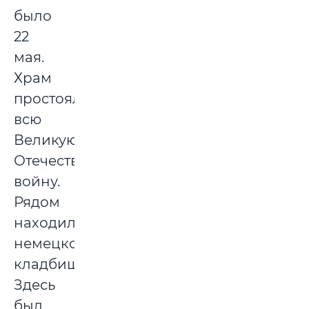
было
22
мая.
Храм
простоял
всю
Великую
Отечественную
войну.
Рядом
находилось
немецкое
кладбище.
Здесь
был