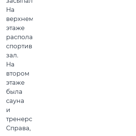
засыпали.
На
верхнем
этаже
располагался
спортивный
зал.
На
втором
этаже
была
сауна
и
тренерская.
Справа,