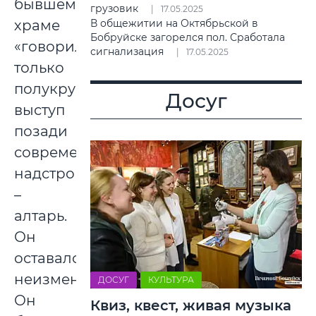
бывшем
грузовик
17.05.2025
храме
В общежитии на Октябрьской в
Бобруйске загорелся пол. Сработала
«говорил»
сигнализация
17.05.2025
только
полукруглый
Досуг
выступ
позади
современной
надстройки
–
алтарь.
Он
оставался
неизменным.
ДОСУГ
КУЛЬТУРА
Он
Квиз, квест, живая музыка