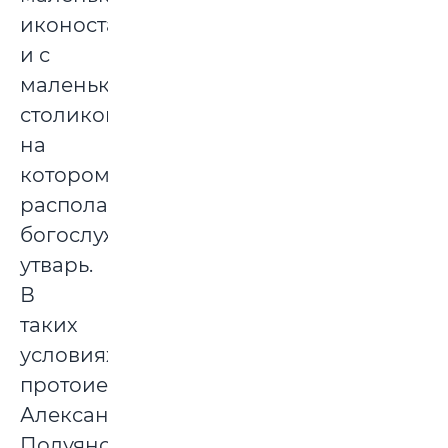
иконостасом
и с
маленьким
столиком,
на
котором
располагалась
богослужебная
утварь.
В
таких
условиях
протоиерей
Александр
Полуянов