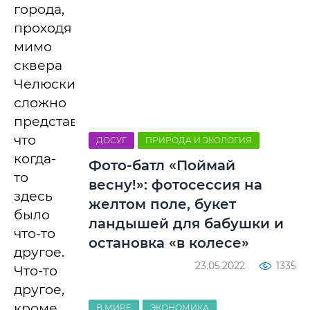
города,
проходя
мимо
сквера
Челюскинцев,
сложно
представить,
что
ДОСУГ
ПРИРОДА И ЭКОЛОГИЯ
когда-
Фото-батл «Поймай
то
весну!»: фотосессия на
здесь
желтом поле, букет
было
ландышей для бабушки и
что-то
остановка «в колесе»
другое.
23.05.2022
1335
Что-то
другое,
кроме
В МИРЕ
ЭКОНОМИКА