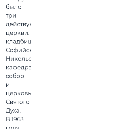
было
три
действующих
церкви:
кладбищенская
Софийская,
Никольский
кафедральный
собор
и
церковь
Святого
Духа.
В 1963
году