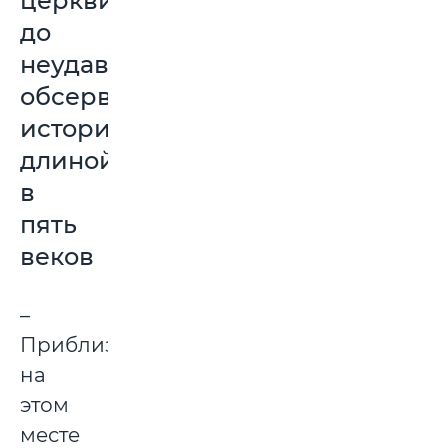
церкви
до
неудавшейся
обсерватории:
история
длиной
в
пять
веков
–
Приблизительно
на
этом
месте