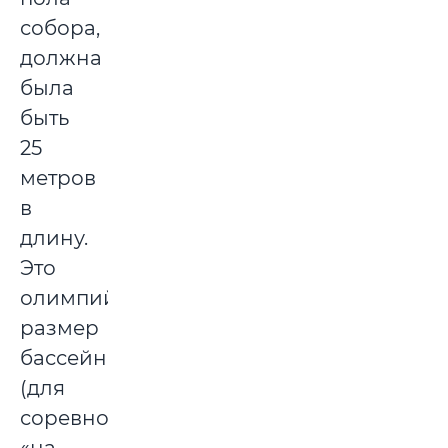
собора,
должна
была
быть
25
метров
в
длину.
Это
олимпийский
размер
бассейна
(для
соревнований