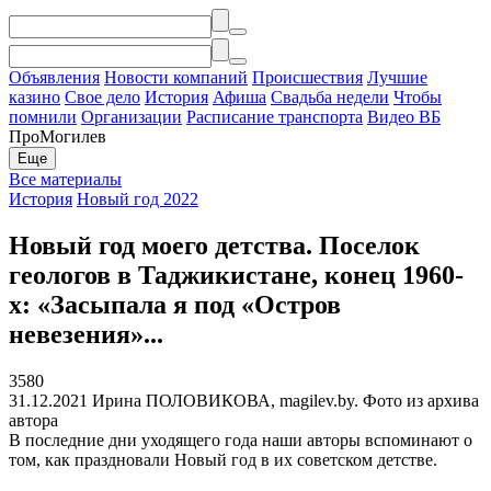
Объявления
Новости компаний
Происшествия
Лучшие
казино
Свое дело
История
Афиша
Свадьба недели
Чтобы
помнили
Организации
Расписание транспорта
Видео ВБ
ПроМогилев
Еще
Все материалы
История
Новый год 2022
Новый год моего детства. Поселок
геологов в Таджикистане, конец 1960-
х: «Засыпала я под «Остров
невезения»...
3580
31.12.2021
Ирина ПОЛОВИКОВА, magilev.by. Фото из архива
автора
В последние дни уходящего года наши авторы вспоминают о
том, как праздновали Новый год в их советском детстве.