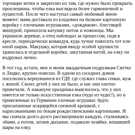
торчащие ветки и закреплял их там, где нужно было прикрыть
проплешины, чтобы елка выглядела более гармоничной и
пушистой. После чего наступал самый любимый мною
момент: мама доставала из кладовки на балконе картонную
коробку с елочными игрушками, «дождиком», блестящей
мишурой, приносила катушку ниток и ножницы. Мы
украшали деревце, а отец наблюдал за процессом, сидя в
кресле, периодически командуя, куда лучше повесить тот или
иной шарик. Макушку, которая ввиду особой хрупкости
хранилась в отдельной коробке, закутанная ватой, на елку он
водружал лично.
В тот год, кстати, мне и моим закадычным подружкам Светке
и Людке, крупно повезло. В одном из соседних домов
поселились вернувшиеся из ГДР, где служил глава семьи, муж
с женой. Своих детей у них не было, и нас они охотно
привечали. А накануне праздника выяснилось, что у них
имеется не только искусственная елка (чудо из чудес!), но и
привезенные из Германии елочные игрушки: будто
присыпанные искрящейся снежной крошкой, с
нарисованными по бокам рождественскими картинками. И
мы сначала долго-долго рассматривали каждую, сталкиваясь
лбами, а потом, затаив дыхание, подавали хозяйке, вешавшей
шары на елку.