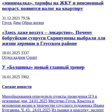
«минималка», тарифы на ЖКУ и пенсионный
возраст, появится налог на квартиру
31.12.2021
79.5k
Глуск
Дача
Образ жизни
«Здесь даже воздух – лекарство». Почему
бобруйские супруги Скрипуновы выбрали для
жизни деревню в Глусском районе
18.01.2025
3337
Отдел кадров
Спорт
У «Белшины» новый главный тренер
16.01.2025
1902
Свежие новости
Минобразования определило пункты проведения ЦЭ в
резервные дни
24.01.2025
Местечко Глуск. Красота и
мгновения жизни в творчестве глусского художника Ивана
Булгакова. Ч. 43.
24.01.2025
Из пышки в красотку: эксперт