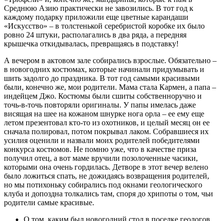
Среднюю Азию практически не завозились. В тот год к
каждому подарку приложили еще цветные карандаши
«Искусство» – в толстенькой серебристой коробке их было
ровно 24 штуки, располагались в два ряда, а передняя
крышечка откидывалась, превращаясь в подставку!
А вечером в актовом зале собирались взрослые. Обязательно –
в новогодних костюмах, которые начинали придумывать и
шить задолго до праздника. В тот год самыми красивыми
были, конечно же, мои родители. Мама стала Кармен, а папа –
индейцем Джо. Костюмы были сшиты собственноручно и
точь-в-точь повторяли оригиналы. У папы имелась даже
висящая на шее на кожаном шнурке нога орла – ее ему еще
летом презентовал кто-то из охотников, и целый месяц он ее
сначала полировал, потом покрывал лаком. Собравшиеся их
усилия оценили и назвали моих родителей победителями
конкурса костюмов. Не помню уже, что в качестве приза
получил отец, а вот маме вручили позолоченные часики,
которыми она очень гордилась. Детворе в этот вечер велено
было ложиться спать, не дожидаясь возвращения родителей,
но мы потихоньку собирались под окнами геологического
клуба и допоздна толкались там, споря до хрипоты о том, чьи
родители самые красивые.
О том, каким был новогодний стол в поселке геологов,