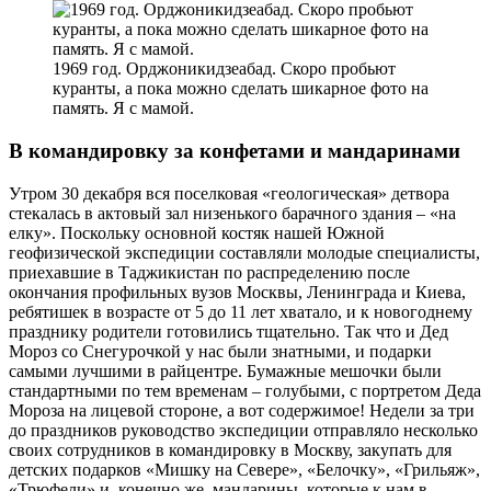
1969 год. Орджоникидзеабад. Скоро пробьют
куранты, а пока можно сделать шикарное фото на
память. Я с мамой.
В командировку за конфетами и мандаринами
Утром 30 декабря вся поселковая «геологическая» детвора
стекалась в актовый зал низенького барачного здания – «на
елку». Поскольку основной костяк нашей Южной
геофизической экспедиции составляли молодые специалисты,
приехавшие в Таджикистан по распределению после
окончания профильных вузов Москвы, Ленинграда и Киева,
ребятишек в возрасте от 5 до 11 лет хватало, и к новогоднему
празднику родители готовились тщательно. Так что и Дед
Мороз со Снегурочкой у нас были знатными, и подарки
самыми лучшими в райцентре. Бумажные мешочки были
стандартными по тем временам – голубыми, с портретом Деда
Мороза на лицевой стороне, а вот содержимое! Недели за три
до праздников руководство экспедиции отправляло несколько
своих сотрудников в командировку в Москву, закупать для
детских подарков «Мишку на Севере», «Белочку», «Грильяж»,
«Трюфели» и, конечно же, мандарины, которые к нам в