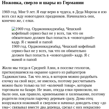
Ножовка, сверло и шары из Германии
1969 год. Мне 9 лет. Я еще верю в чудеса, в Деда Мороза и изо
всех сил жду новогодних праздников. Начинались они,
конечно же, с елки.
1969 год. Орджоникидзеабад. Чешский кофейный
сервиз был не у всех, так что он обязательно
должен был попасть в «новогодний» кадр. Я с
мамой и папой
Жили мы тогда в Средней Азии, в поселке геологов,
приткнувшемся на окраине одного из райцентров
Таджикистана. Так что леса, в котором можно раздобыть
елочку на свой вкус, не имелось, поэтому рассчитывать
можно было только на тот «колючий товар», которым
торговали на базаре. Не знаю, откуда елки привозили, но
были они, как правило, кривенькими и хиленькими, поэтому
родители покупали парочку деревьев сразу. Дома отец
вооружался ножовкой и сверлом и начинал доводить елку «до
ума»: связывал вместе два деревца, срезал с них некрасиво