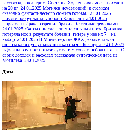
рассказал, как актриса Светлана Ходченкова смогла похудеть
на 20 кг
24.01.2025
Могилев исчезающий: к съемкам
сказочно-фантастического сюжета готовы!
24.01.2025
Памяти бобруйчанки Любови Клютчени
24.01.2025
Парламент Ирака разрешил браки с 9-летними девочками
24.01.2025
«Затем они сделали мне «пьяный нос». Британка
потеряла нос в результате болезни, теперь у нее их 7 – на
выбор
24.01.2025
В Министерстве ЖКХ разъяснили, от
оплаты каких услуг можно отказаться в Беларуси
24.01.2025
«Должна вам признаться: сумма там совсем небольшая…». О
своих доходах и расходах рассказала супружеская пара из
Могилева
24.01.2025
Досуг