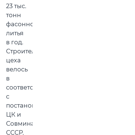
23 тыс.
тонн
фасонного
литья
в год.
Строительство
цеха
велось
в
соответствии
с
постановлением
ЦК и
Совмина
СССР.