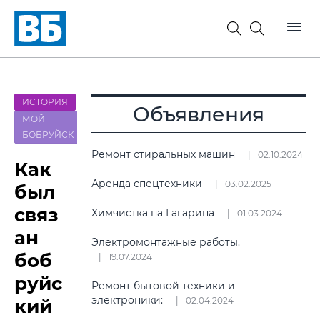
ИСТОРИЯ
Объявления
МОЙ
БОБРУЙСК
Ремонт стиральных машин
02.10.2024
Как
Аренда спецтехники
03.02.2025
был
связ
Химчистка на Гагарина
01.03.2024
ан
Электромонтажные работы.
боб
19.07.2024
руйс
Ремонт бытовой техники и
электроники:
кий
02.04.2024