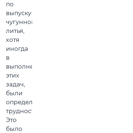
по
выпуску
чугунного
литья,
хотя
иногда
в
выполнении
этих
задач,
были
определенные
трудности.
Это
было