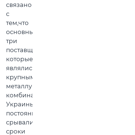
связано
с
тем,что
основные
три
поставщика,
которые
являлись
крупными
металлургическими
комбинатами
Украины,
постоянно
срывали
сроки