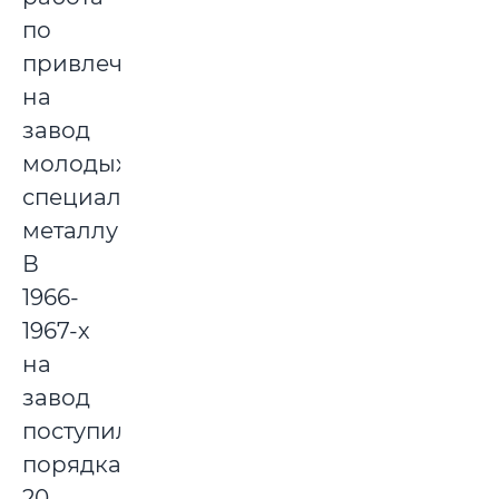
по
привлечению
на
завод
молодых
специалистов-
металлургов.
В
1966-
1967-х
на
завод
поступило
порядка
20