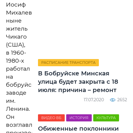
Иосиф
Михалевич,
ныне
житель
Чикаго
(США),
в 1960-
1980-х
РАСПИСАНИЕ ТРАНСПОРТА
работал
В Бобруйске Минская
на
улица будет закрыта с 18
бобруйском
июля: причина – ремонт
заводе
17.07.2020
2652
им.
Ленина.
Он
ВИДЕО ВБ
ИСТОРИЯ
КУЛЬТУРА
возглавлял
Обиженные поклонники
производственно-