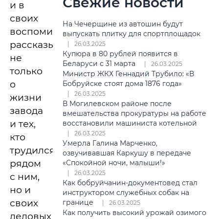
Свежие новости
и в
своих
На Чечерщине из автошин будут
воспоминаниях
выпускать плитку для спортплощадок
рассказывает
26.03.2025
Купюра в 80 рублей появится в
не
Беларуси с 31 марта
26.03.2025
только
Министр ЖКХ Геннадий Трубило: «В
о
Бобруйске стоят дома 1876 года»
26.03.2025
жизни
В Могилевском районе после
завода
вмешательства прокуратуры на работе
и тех,
восстановили машиниста котельной
26.03.2025
кто
Умерла Галина Марченко,
трудился
озвучивавшая Каркушу в передаче
рядом
«Спокойной ночи, малыши!»
26.03.2025
с ним,
Как бобруйчанин-документовед стал
но и
инструктором служебных собак на
своих
границе
26.03.2025
Как получить высокий урожай озимого
деловых