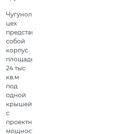
Чугунолитейный
цех
представлял
собой
корпус
площадью
24 тыс
кв.м
под
одной
крышей
с
проектной
мощностью