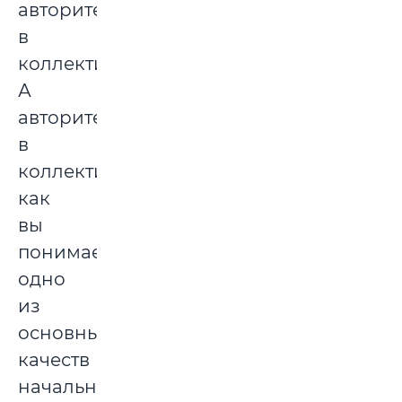
авторитетом
в
коллективе.
А
авторитет
в
коллективе,
как
вы
понимаете,
одно
из
основных
качеств
начальника