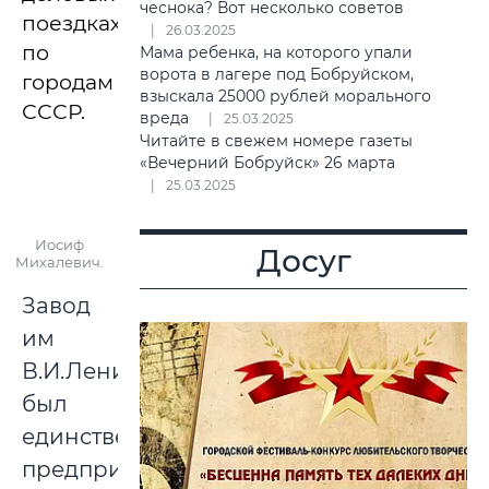
чеснока? Вот несколько советов
поездках
26.03.2025
по
Мама ребенка, на которого упали
ворота в лагере под Бобруйском,
городам
взыскала 25000 рублей морального
СССР.
вреда
25.03.2025
Читайте в свежем номере газеты
«Вечерний Бобруйск» 26 марта
25.03.2025
Иосиф
Досуг
Михалевич.
Завод
им
В.И.Ленина
был
единственным
предприятием