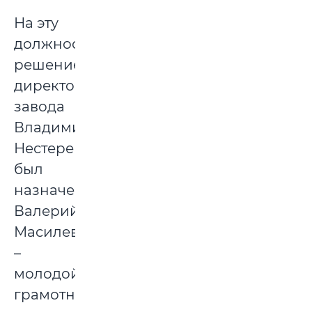
На эту
должность,
решением
директора
завода
Владимира
Нестеренко,
был
назначен
Валерий
Масилевич
–
молодой
грамотный