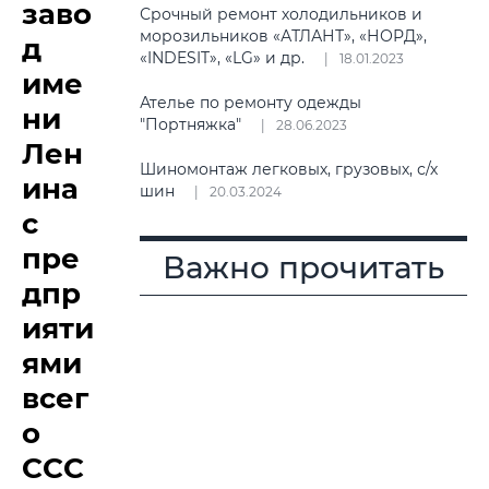
заво
Срочный ремонт холодильников и
морозильников «АТЛАНТ», «НОРД»,
д
«INDESIT», «LG» и др.
18.01.2023
име
Ателье по ремонту одежды
ни
"Портняжка"
28.06.2023
Лен
Шиномонтаж легковых, грузовых, с/х
ина
шин
20.03.2024
с
пре
Важно прочитать
дпр
ияти
ями
всег
о
ССС