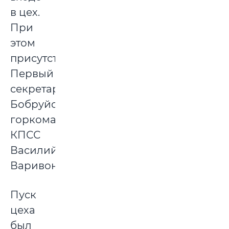
в цех.
При
этом
присутствовал
Первый
секретарь
Бобруйского
горкома
КПСС
Василий
Варивончик.
Пуск
цеха
был