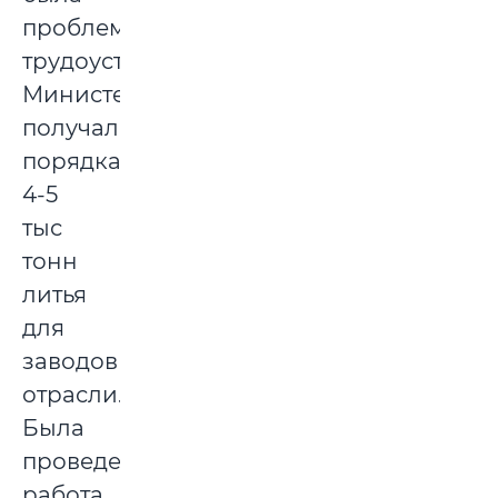
проблема
трудоустройства.
Министерство
получало
порядка
4-5
тыс
тонн
литья
для
заводов
отрасли.
Была
проведена
работа