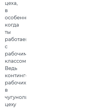
цеха,
в
особенности
когда
ты
работаешь
с
рабочим
классом.
Ведь
контингент
рабочих
в
чугунолитейном
цеху