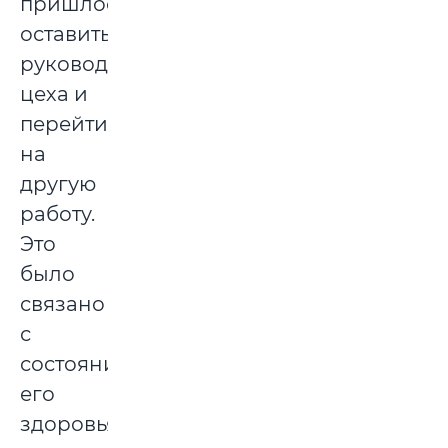
пришлось
оставить
руководство
цеха и
перейти
на
другую
работу.
Это
было
связано
с
состоянием
его
здоровья.