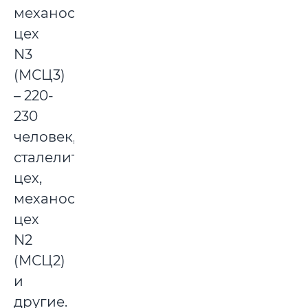
механосборочный
цех
N3
(МСЦ3)
– 220-
230
человек,
сталелитейный
цех,
механосборочный
цех
N2
(МСЦ2)
и
другие.