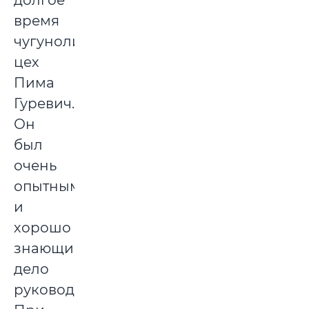
долгое
время
чугунолитейный
цех
Пима
Гуревич.
Он
был
очень
опытным
и
хорошо
знающим
дело
руководителем.