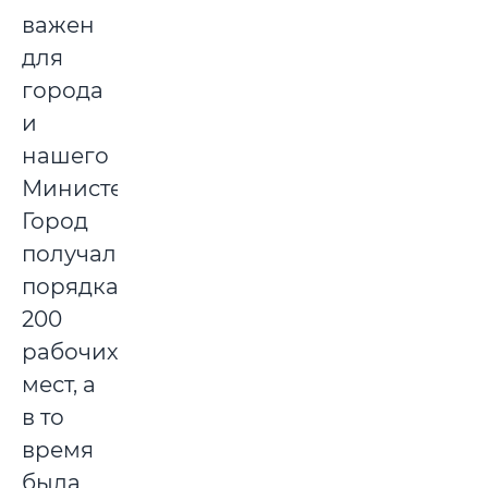
важен
для
города
и
нашего
Министерства.
Город
получал
порядка
200
рабочих
мест, а
в то
время
была