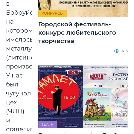
в
Бобруйске,
КОНКУРСЫ
на
Городской фестиваль-
котором
конкурс любительского
имелось
творчества
металлургическое
415
(литейное)
производство.
У нас
был
чугунолитейный
цех
(ЧЛЦ)
и
ТЕАТР
сталелитейный