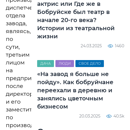
актрис или Где же в
диспетчерский
Бобруйске был театр в
отдела
начале 20-го века?
завода,
Истории из театральной
являясь,
жизни
по
24.03.2025
1460
сути,
третьим
лицом
ДАЧА
ЛЮДИ
СВОЕ ДЕЛО
на
«На завод я больше не
предприятии
пойду». Как бобруйчане
после
переехали в деревню и
директора
занялись цветочным
и его
бизнесом
заместителя
20.03.2025
40.5k
по
производству