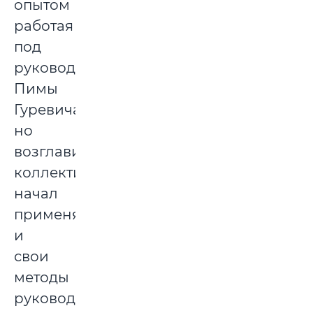
опытом
работая
под
руководством
Пимы
Гуревича,
но
возглавив
коллектив,
начал
применять
и
свои
методы
руководства,