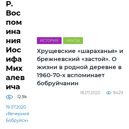
Р.
Вос
пом
ина
ния
ИСТОРИЯ
ЧАУСЫ
Иос
Хрущевские «шараханья» и
ифа
брежневский «застой». О
Мих
жизни в родной деревне в
1960-70-х вспоминает
алев
бобруйчанин
ича
18.07.2020
8429
12.9k
19.07.2020
«Вечерний
Бобруйск»