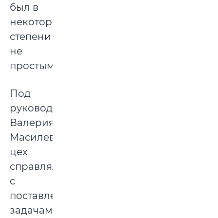
был в
некоторой
степени
не
простым.
Под
руководством
Валерия
Масилевича
цех
справлялся
с
поставленными
задачами