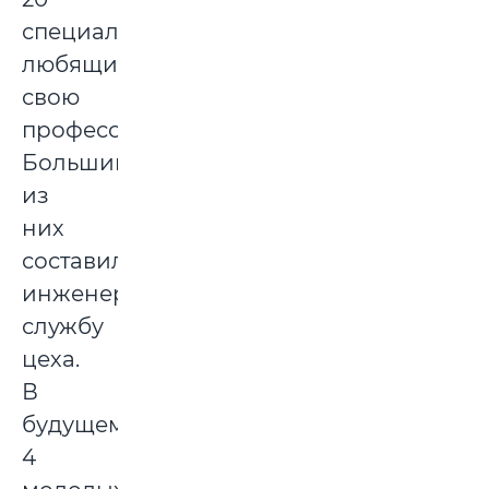
специалистов
любящих
свою
профессию.
Большинство
из
них
составили
инженерную
службу
цеха.
В
будущем
4