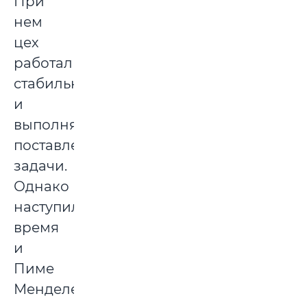
При
нем
цех
работал
стабильно
и
выполнял
поставленные
задачи.
Однако
наступило
время
и
Пиме
Менделевичу