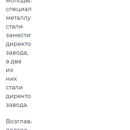
молодых
специалиста-
металлурга
стали
заместителями
директора
завода,
а два
из
них
стали
директорами
завода.
Возглавлял