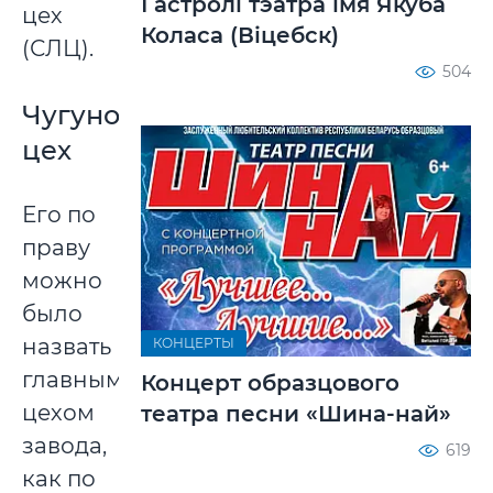
Гастролі тэатра імя Якуба
цех
Коласа (Віцебск)
(СЛЦ).
504
Чугунолитейный
цех
Его по
праву
можно
было
назвать
КОНЦЕРТЫ
главным
Концерт образцового
цехом
театра песни «Шина-най»
завода,
619
как по