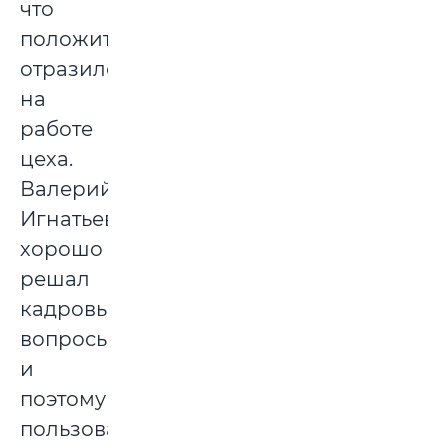
что
положительно
отразилось
на
работе
цеха.
Валерий
Игнатьевич
хорошо
решал
кадровые
вопросы
и
поэтому
пользовался