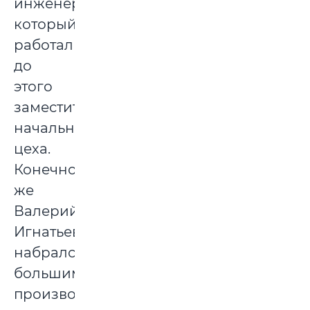
инженер,
который
работал
до
этого
заместителем
начальника
цеха.
Конечно
же
Валерий
Игнатьевич
набрался
большим
производственным