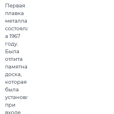
Первая
плавка
металла
состоялась
а 1967
году.
Была
отлита
памятная
доска,
которая
была
установлена
при
входе