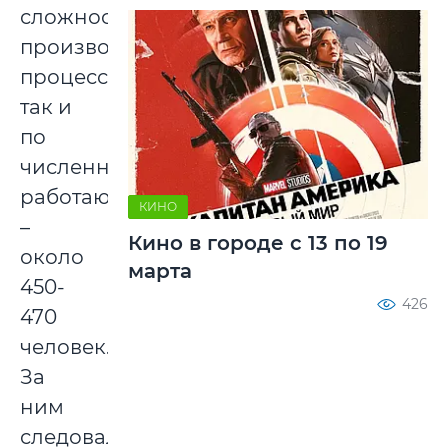
сложности
производственного
процесса,
так и
по
численности
работающих
КИНО
–
Кино в городе с 13 по 19
около
марта
450-
426
470
человек.
За
ним
следовали: