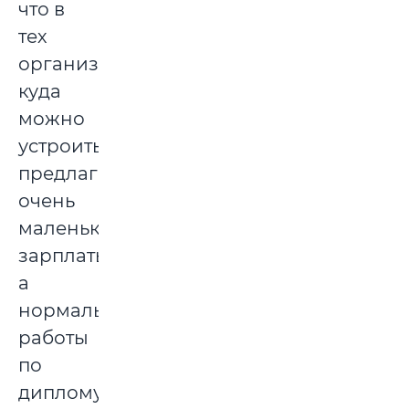
что в
тех
организациях,
куда
можно
устроиться,
предлагают
очень
маленькие
зарплаты,
а
нормальной
работы
по
диплому