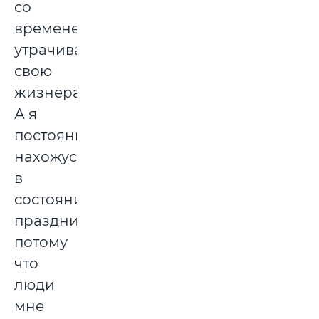
со
временем
утрачивают
свою
жизнерадостность.
А я
постоянно
нахожусь
в
состоянии
праздника,
потому
что
люди
мне