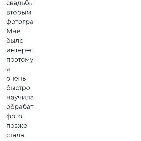
свадьбы
вторым
фотографом.
Мне
было
интересно,
поэтому
я
очень
быстро
научилась
обрабатывать
фото,
позже
стала