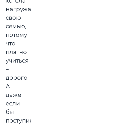
хотела
нагружать
свою
семью,
потому
что
платно
учиться
–
дорого.
А
даже
если
бы
поступила