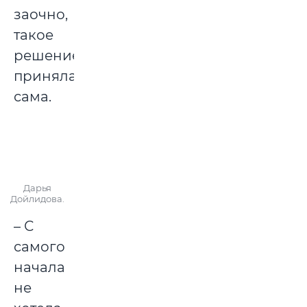
заочно,
такое
решение
приняла
сама.
Дарья
Дойлидова.
– С
самого
начала
не