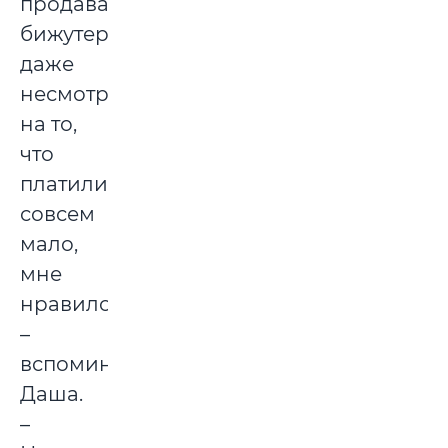
продавать
бижутерию,
даже
несмотря
на то,
что
платили
совсем
мало,
мне
нравилось,
–
вспоминает
Даша.
–