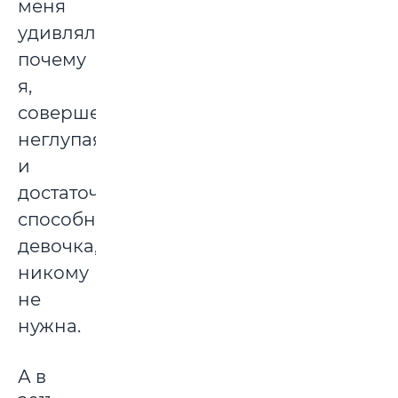
меня
удивляло,
почему
я,
совершенно
неглупая
и
достаточно
способная
девочка,
никому
не
нужна.
А в