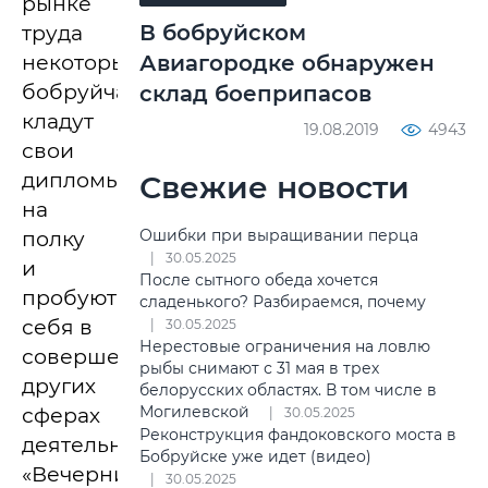
рынке
В бобруйском
труда
некоторые
Авиагородке обнаружен
бобруйчане
склад боеприпасов
кладут
19.08.2019
4943
свои
дипломы
Свежие новости
на
Ошибки при выращивании перца
полку
30.05.2025
и
После сытного обеда хочется
пробуют
сладенького? Разбираемся, почему
себя в
30.05.2025
Нерестовые ограничения на ловлю
совершенно
рыбы снимают с 31 мая в трех
других
белорусских областях. В том числе в
Могилевской
сферах
30.05.2025
Реконструкция фандоковского моста в
деятельности.
Бобруйске уже идет (видео)
«Вечерний
30.05.2025