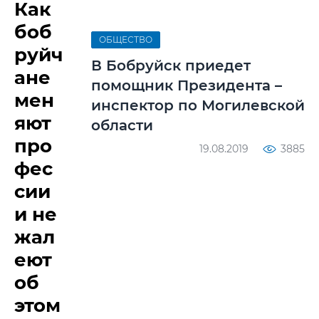
Как
боб
ОБЩЕСТВО
руйч
В Бобруйск приедет
ане
помощник Президента –
мен
инспектор по Могилевской
яют
области
про
19.08.2019
3885
фес
сии
и не
жал
еют
об
этом