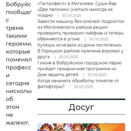
Бобруйск»
«Гастрофест» в Могилеве. Суши-бар
«Две палочки»: учиться никогда не
пообщался
поздно
30.05.2025
с
Завести машину без ключей: подросток
тремя
из Могилевского района решил
проверить проверил лайфхак и теперь
такими
обвиняется в угоне
30.05.2025
героями,
Купюры исчезали из дома постепенно.
которые
В Горецком районе мужчина воровал у
друга
30.05.2025
поменяли
1 июня в бобруйском городском парке
профессию
пройдет праздничная программа ко
и
Дню защиты детей
30.05.2025
Когда начинать обработку томатов от
сегодня
фитофторы?
30.05.2025
нисколько
об
Досуг
этом
не
жалеют.