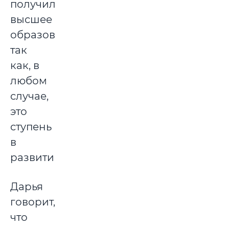
получила
высшее
образование,
так
как, в
любом
случае,
это
ступень
в
развитии.
Дарья
говорит,
что