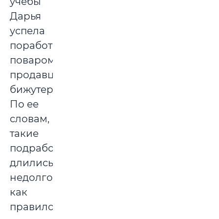
учебы
Дарья
успела
поработать
поваром,
продавцом
бижутерии.
По ее
словам,
такие
подработки
длились
недолго,
как
правило,