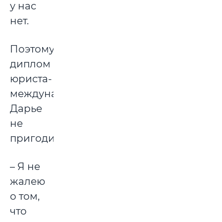
у нас
нет.
Поэтому
диплом
юриста-
международника
Дарье
не
пригодился:
– Я не
жалею
о том,
что