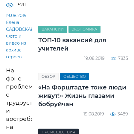
5211
19.08.2019
Елена
САДОВСКАЯ.
ВАКАНСИИ
ЭКОНОМИКА
Фото и
ТОП-10 вакансий для
видео из
учителей
архива
героев.
19.08.2019
7835
На
ОБЗОР
ОБЩЕСТВО
фоне
проблем
«На Форштадте тоже люди
с
живут!» Жизнь глазами
трудоустройством
бобруйчан
и
19.08.2019
3489
востребованностью
на
ПРОИСШЕСТВИЯ