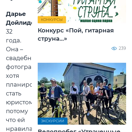
Дарье
КОНКУРСЫ
Дойлидовой
Конкурс «Пой, гитарная
32
струна...»
года.
Она –
239
свадебный
фотограф,
хотя
планировала
стать
юристом,
потому
что ей
ЭКСКУРСИИ
нравилась
Велопробег «Утраченные