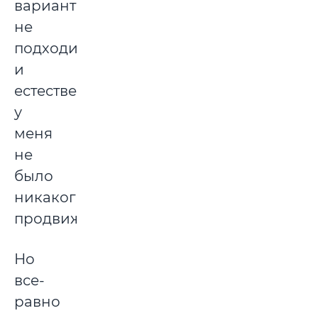
вариантов
не
подходил,
и
естественно,
у
меня
не
было
никакого
продвижения.
Но
все-
равно