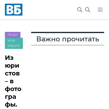
ЛЮДИ
Важно прочитать
МОЯ
РАБОТА
Из
юри
стов
– в
фото
гра
фы.