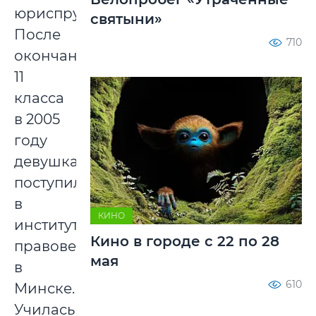
юриспруденция.
святыни»
После
710
окончания
11
класса
в 2005
году
девушка
поступила
в
КИНО
институт
Кино в городе с 22 по 28
правоведения
мая
в
610
Минске.
Училась