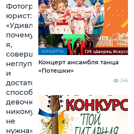
Фотограф-
юрист:
«Удивляло
почему
я,
КОНЦЕРТЫ
совершенно
Концерт ансамбля танца
неглупая
«Потешки»
и
245
достаточно
способная
девочка,
никому
не
нужна»