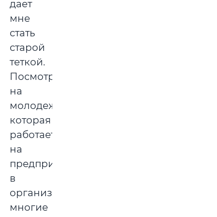
дает
мне
стать
старой
теткой.
Посмотрите
на
молодежь,
которая
работает
на
предприятиях,
в
организациях,
многие