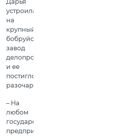
Дарья
устроилась
на
крупный
бобруйский
завод
делопроизводителем,
и ее
постигло
разочарование.
– На
любом
государственном
предприятии,