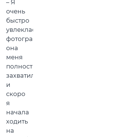
– Я
очень
быстро
увлеклась
фотографией,
она
меня
полностью
захватила,
и
скоро
я
начала
ходить
на