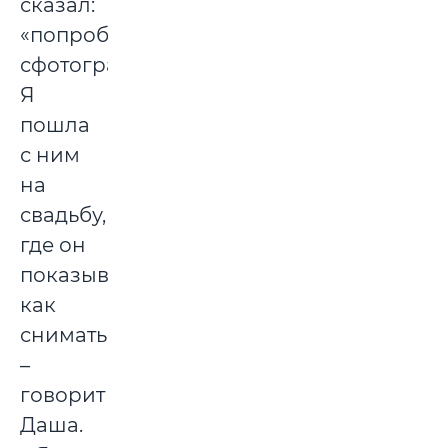
сказал:
«попробуй
сфотографировать».
Я
пошла
с ним
на
свадьбу,
где он
показывал,
как
снимать,
–
говорит
Даша.