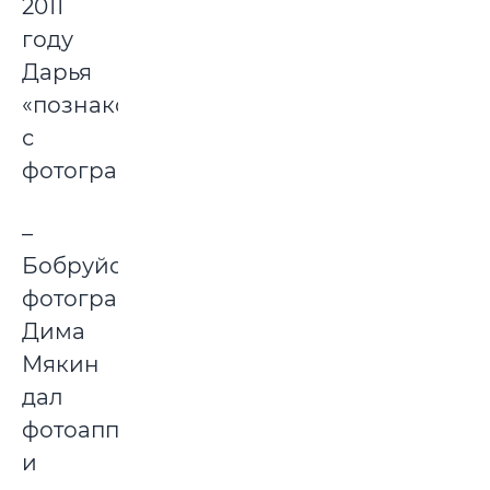
2011
году
Дарья
«познакомилась»
с
фотографией.
–
Бобруйский
фотограф
Дима
Мякин
дал
фотоаппарат
и