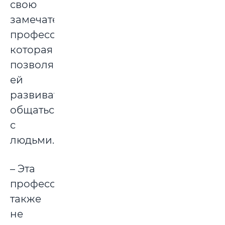
свою
замечательную
профессию,
которая
позволяет
ей
развиваться,
общаться
с
людьми.
– Эта
профессия
также
не