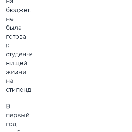
на
бюджет,
не
была
готова
к
студенческой
нищей
жизни
на
стипендию.
В
первый
год