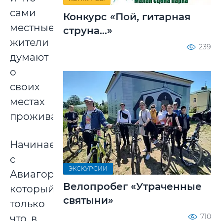
сами
Конкурс «Пой, гитарная
местные
струна...»
жители
239
думают
о
своих
местах
проживания.
Начинаем
с
ЭКСКУРСИИ
Авиагородка,
Велопробег «Утраченные
который
святыни»
только
710
что, в