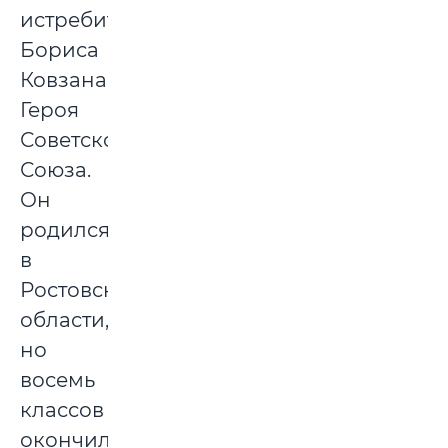
истребителя
Бориса
Ковзана,
Героя
Советского
Союза.
Он
родился
в
Ростовской
области,
но
восемь
классов
окончил