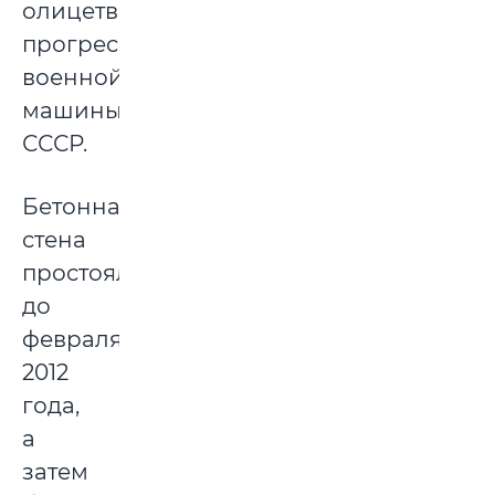
олицетворяющие
прогресс
военной
машины
СССР.
Бетонная
стена
простояла
до
февраля
2012
года,
а
затем