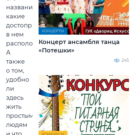
название,
какие
достопримечательности
КОНЦЕРТЫ
в нем
Концерт ансамбля танца
расположены.
«Потешки»
А
245
также
о том,
удобно
ли
здесь
жить
простым
людям
и что
КОНКУРСЫ