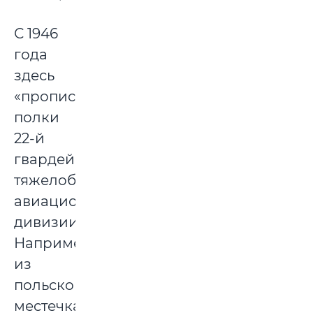
С 1946
года
здесь
«прописались»
полки
22-й
гвардейской
тяжелобомбардировочной
авиационной
дивизии.
Например,
из
польского
местечка