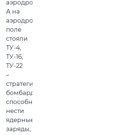
аэродрома.
А на
аэродромном
поле
стояли
ТУ-4,
ТУ-16,
ТУ-22
–
стратегические
бомбардировщики,
способные
нести
ядерные
заряды,