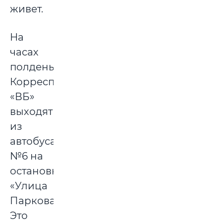
живет.
На
часах
полдень.
Корреспонденты
«ВБ»
выходят
из
автобуса
№6 на
остановке
«Улица
Парковая».
Это