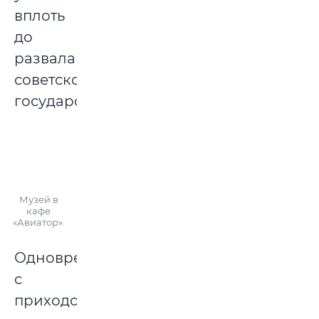
вплоть
до
развала
советского
государства.
Музей в
кафе
«Авиатор».
Одновременно
с
приходом