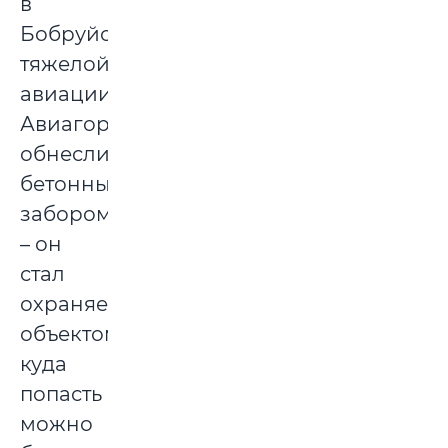
в
Бобруйск
тяжелой
авиации
Авиагородок
обнесли
бетонным
забором
– он
стал
охраняемым
объектом,
куда
попасть
можно