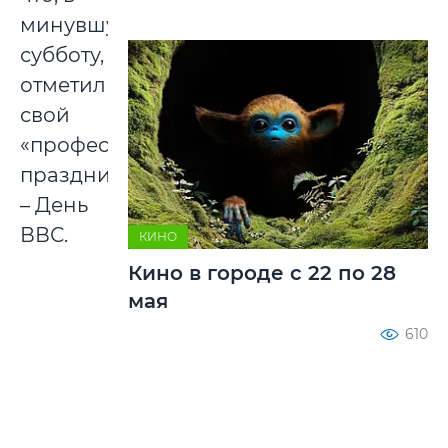
минувшую
субботу,
отметил
свой
«профессиональный»
праздник
– День
ВВС.
КИНО
Кино в городе с 22 по 28
мая
610