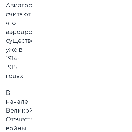
Авиагородка
считают,
что
аэродром
существовал
уже в
1914-
1915
годах.
В
начале
Великой
Отечественной
войны