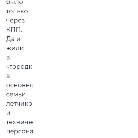
было
только
через
КПП.
Да и
жили
в
«городке»
в
основном
семьи
летчиков
и
технического
персонала