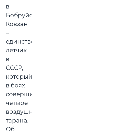
в
Бобруйске.
Ковзан
–
единственный
летчик
в
СССР,
который
в боях
совершил
четыре
воздушных
тарана.
Об