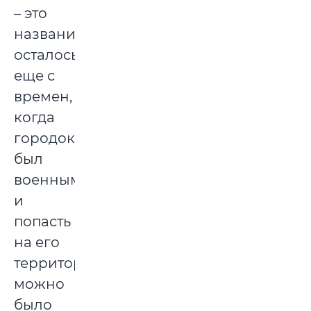
– это
название
осталось
еще с
времен,
когда
городок
был
военным
и
попасть
на его
территорию
можно
было