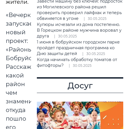
жители.
Завести машину без ключей: подросток
из Могилевского района решил
проверить проверил лайфхак и теперь
«Вечерка»
обвиняется в угоне
30.05.2025
запускает
Купюры исчезали из дома постепенно.
В Горецком районе мужчина воровал у
новый
друга
30.05.2025
проект:
1 июня в бобруйском городском парке
пройдет праздничная программа ко
«Районы
Дню защиты детей
30.05.2025
Бобруйска».
Когда начинать обработку томатов от
фитофторы?
Расскажем,
30.05.2025
какой
район
Досуг
чем
знаменит,
откуда
пошло
его