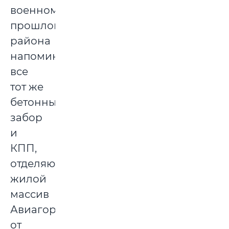
военном
прошлом
района
напоминает
все
тот же
бетонный
забор
и
КПП,
отделяющие
жилой
массив
Авиагородка
от