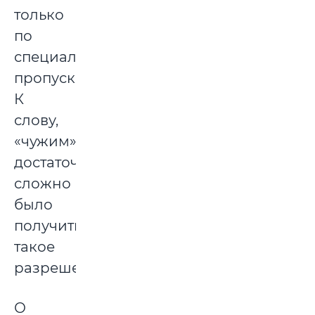
только
по
специальным
пропускам.
К
слову,
«чужим»
достаточно
сложно
было
получить
такое
разрешение.
О