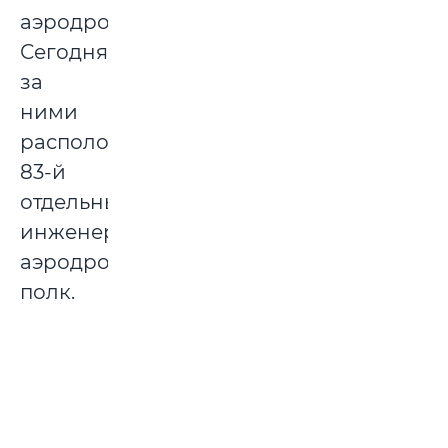
аэродрома.
Сегодня
за
ними
расположен
83-й
отдельный
инженерно-
аэродромный
полк.