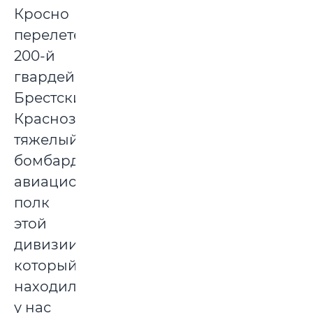
Кросно
перелетел
200-й
гвардейский
Брестский
Краснознаменный
тяжелый
бомбардировочный
авиационный
полк
этой
дивизии,
который
находился
у нас