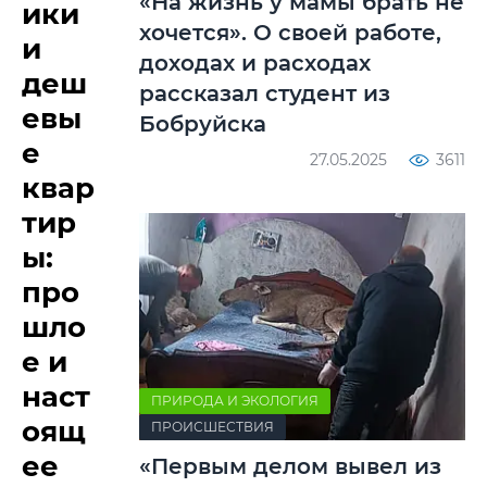
«На жизнь у мамы брать не
ики
хочется». О своей работе,
и
доходах и расходах
деш
рассказал студент из
евы
Бобруйска
е
27.05.2025
3611
квар
тир
ы:
про
шло
е и
наст
ПРИРОДА И ЭКОЛОГИЯ
оящ
ПРОИСШЕСТВИЯ
ее
«Первым делом вывел из