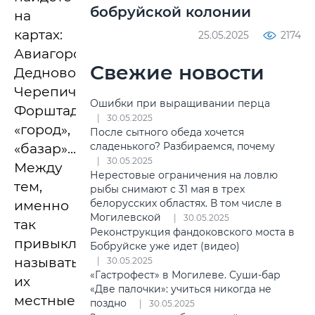
бобруйской колонии
на
картах:
25.05.2025
2174
Авиагородок,
Свежие новости
Дедново,
Черепичный,
Ошибки при выращивании перца
Форштадт,
30.05.2025
«город»,
После сытного обеда хочется
сладенького? Разбираемся, почему
«базар»...
30.05.2025
Между
Нерестовые ограничения на ловлю
тем,
рыбы снимают с 31 мая в трех
белорусских областях. В том числе в
именно
Могилевской
30.05.2025
так
Реконструкция фандоковского моста в
привыкли
Бобруйске уже идет (видео)
называть
30.05.2025
«Гастрофест» в Могилеве. Суши-бар
их
«Две палочки»: учиться никогда не
местные
поздно
30.05.2025