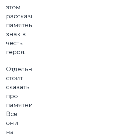
этом
рассказывает
памятный
знак в
честь
героя.
Отдельно
стоит
сказать
про
памятники.
Все
они
на