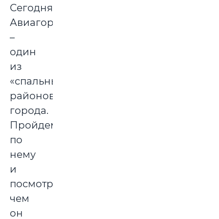
Сегодня
Авиагородок
–
один
из
«спальных»
районов
города.
Пройдемся
по
нему
и
посмотрим,
чем
он