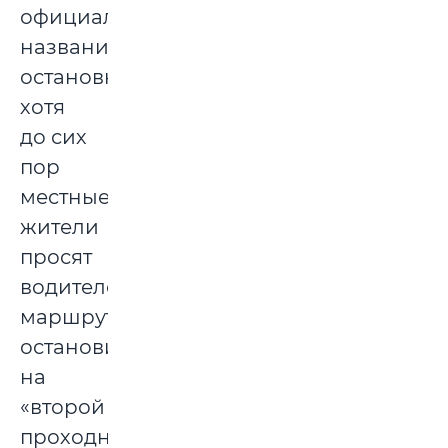
официальное
название
остановки,
хотя
до сих
пор
местные
жители
просят
водителей
маршруток
остановиться
на
«второй
проходной»