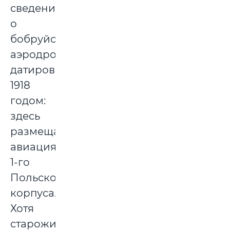
сведения
о
бобруйском
аэродроме
датированы
1918
годом:
здесь
размещалась
авиация
1-го
Польского
корпуса.
Хотя
старожилы