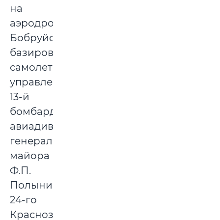
на
аэродроме
Бобруйска
базировались
самолеты
управления
13-й
бомбардировочной
авиадивизии
генерал-
майора
Ф.П.
Полынина,
24-го
Краснознаменного