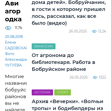
Ави
дома детей». Бобруйчанин,
в гости к которому пришел
агор
лось, рассказал, как все
одка
было (видео)
11.7k
26.05.2025
12.2k
20.08.2018
Елена
ВАКАНСИИ
САДОВСКАЯ.
Фото
От агронома до
Александра
библиотекаря. Работа в
ЧУГУЕВА.
Бобруйском районе
Многие
26.05.2025
1322
названия
бобруйских
ИСТОРИЯ
СПОРТ
районов
Архив «Вечерки». «Волчьи
вы не
тропы» и бодибилдеры из
найдете