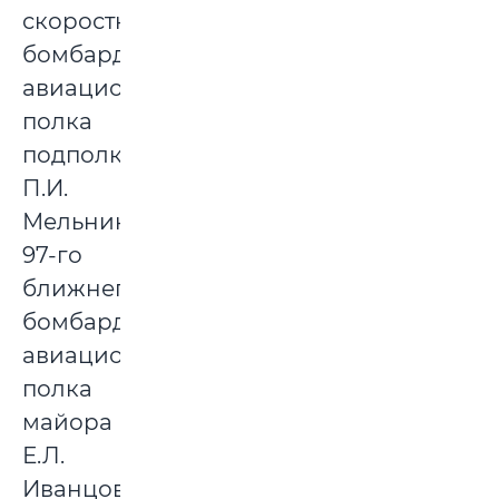
скоростного
бомбардировочного
авиационного
полка
подполковника
П.И.
Мельникова,
97-го
ближнего
бомбардировочного
авиационного
полка
майора
Е.Л.
Иванцова.