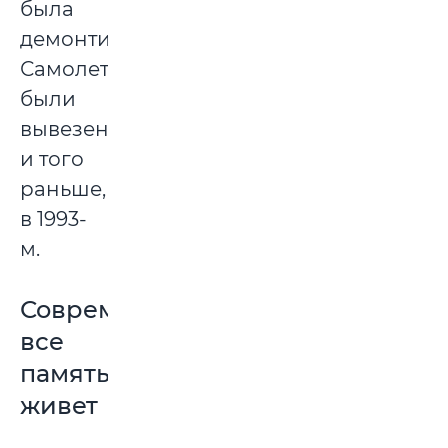
была
демонтирована.
Самолеты
были
вывезены
и того
раньше,
в 1993-
м.
Современность:
все
памятью
живет