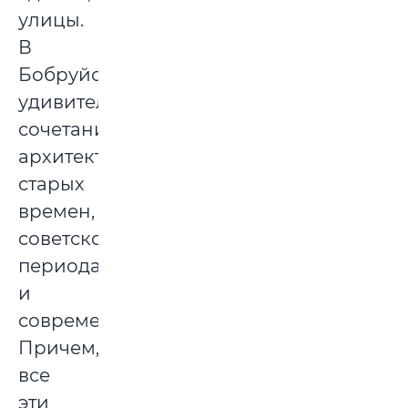
улицы.
В
Бобруйске
удивительное
сочетание
архитектуры
старых
времен,
советского
периода
и
современности.
Причем,
все
эти