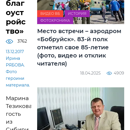
благ
оуст
ВИДЕО ВБ
ИСТОРИЯ
ройс
ФОТОХРОНИКА
тво»
Место встречи – аэродром
«Бобруйск». 83-й полк
3762
отметил свое 85-летие
13.12.2017
(фото, видео и отклик
Ирина
читателя)
РЯБОВА.
Фото
18.04.2025
4909
героини
материала.
Марина
Тезикова,
гость
из
Сибири,