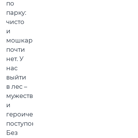
по
парку:
чисто
и
мошкары
почти
нет. У
нас
выйти
в лес –
мужественный
и
героический
поступок.
Без