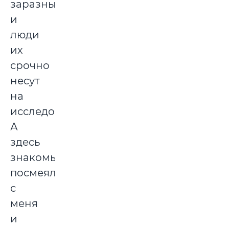
заразными,
и
люди
их
срочно
несут
на
исследование.
А
здесь
знакомые
посмеялись
с
меня
и