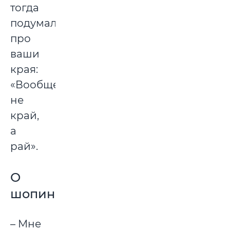
тогда
подумала
про
ваши
края:
«Вообще,
не
край,
а
рай».
О
шопинге
– Мне