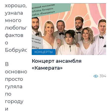
хорошо,
узнала
много
любопытных
фактов
о
Бобруйске.
КОНЦЕРТЫ
Концерт ансамбля
В
«Камерата»
основном,
394
просто
гуляла
по
городу
и