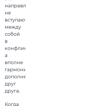
направления
не
вступают
между
собой
в
конфликт,
а
вполне
гармонично
дополняют
друг
друга.
Когда