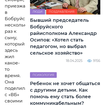
приезжала
в
ЛЮДИ
ПОЗДРАВЛЕНИЯ
Бобруйск
Бывший председатель
несколько
Бобруйского
раз к
райисполкома Александр
сыну,
Осипов: «Хотел стать
который
педагогом, но выбрал
здесь
сельское хозяйство»
жил
18.04.2025
9156
какое-
то
время.
ПСИХОЛОГИЯ
Она
Ребенок не хочет общаться
поделилась
с другими детьми. Как
с «ВБ»
помочь ему стать более
своими
коммуникабельным?