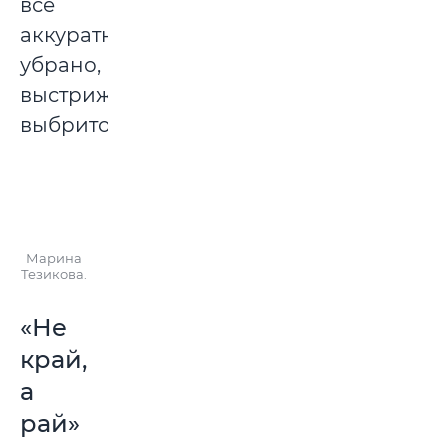
все
аккуратно
убрано,
выстрижено,
выбрито.
Марина
Тезикова.
«Не
край,
а
рай»