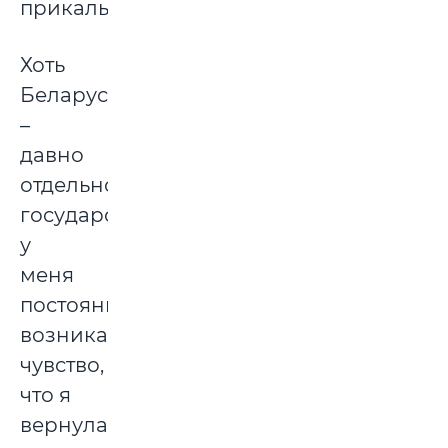
прикалываются.
Хоть
Беларусь
–
давно
отдельное
государство,
у
меня
постоянно
возникало
чувство,
что я
вернулась