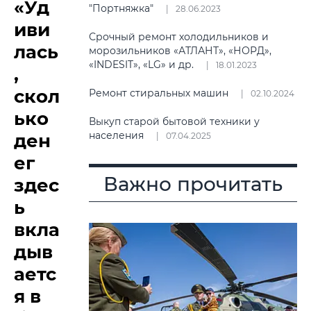
«Уд
"Портняжка"
28.06.2023
иви
Срочный ремонт холодильников и
лась
морозильников «АТЛАНТ», «НОРД»,
«INDESIT», «LG» и др.
18.01.2023
,
скол
Ремонт стиральных машин
02.10.2024
ько
Выкуп старой бытовой техники у
населения
ден
07.04.2025
ег
Важно прочитать
здес
ь
вкла
дыв
аетс
я в