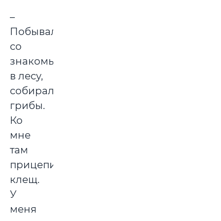
–
Побывала
со
знакомыми
в лесу,
собирали
грибы.
Ко
мне
там
прицепился
клещ.
У
меня