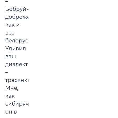
–
Бобруйчане
доброжелательны,
как и
все
белорусы.
Удивил
ваш
диалект
–
трасянка.
Мне,
как
сибирячке,
он в