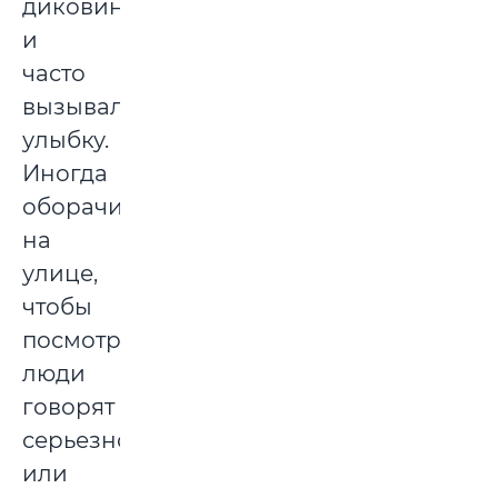
диковинку
и
часто
вызывал
улыбку.
Иногда
оборачивалась
на
улице,
чтобы
посмотреть,
люди
говорят
серьезно
или