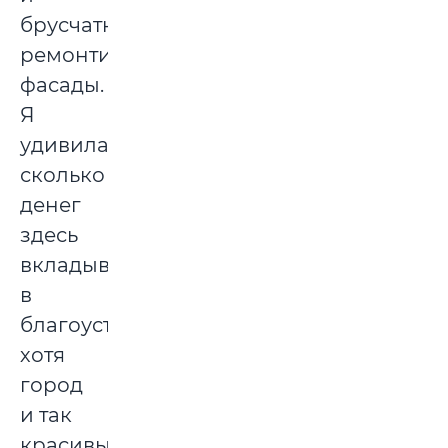
брусчаткой,
ремонтировали
фасады.
Я
удивилась,
сколько
денег
здесь
вкладывается
в
благоустройство,
хотя
город
и так
красивый.