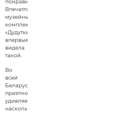
понравилась.
Впечатлил
музейный
комплекс
«Дудутки»,
впервые
видела
такой.
Во
всей
Беларуси
приятно
удивляет,
насколько