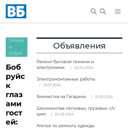
ТУРИЗМ
Объявления
И
ОТДЫХ
Ремонт бытовой техники и
Боб
электроники:
02.04.2024
руйс
Электромонтажные работы.
к
19.07.2024
глаз
Химчистка на Гагарина
01.03.2024
ами
Шиномонтаж легковых, грузовых, с/х
гост
шин
20.03.2024
ей:
Ателье по ремонту одежды