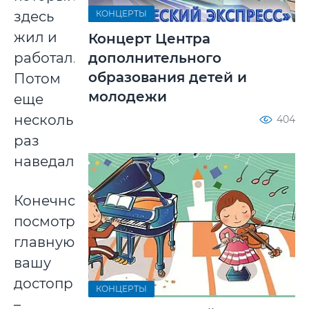
КОНЦЕРТЫ
здесь
жил и
Концерт Центра
дополнительного
работал.
образования детей и
Потом
молодежи
еще
несколько
404
раз
наведалась.
Конечно,
посмотрела
главную
вашу
достопримечательность
КОНЦЕРТЫ
–