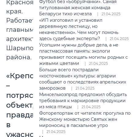
Красноярского
Футбол без «Бобруйчанки». Самая
титулованная женская команда
края.
Беларуси тихо исчезла
21.04.2025
Работает
«ИП изготовил и установил
деревянную лестницу, но
главным
некачественно». Чем могут помочь
архитектором
здесь судебные эксперты?
21.04.2025
Усопшим нужны добрые дела, а не
Шарыповского
пластмассовая память: экологи
района.
призывают посещать могилы родных с
живыми цветами
21.04.2025
Больше всего пострадали
«Крепость
«косточковые» культуры: аграрии
сообщают о последствиях апрельских
–
заморозков
21.04.2025
потрясающий
Минсельхозпрод предложил обсудить
требования к маркировке продукции
объект,
из мяса птицы
21.04.2025
правда,
Фоторепортаж от читателя: прогулка по
Женскому монастырю Святых жен
в
мироносиц в пасхальное утро
21.04.2025
ужасном