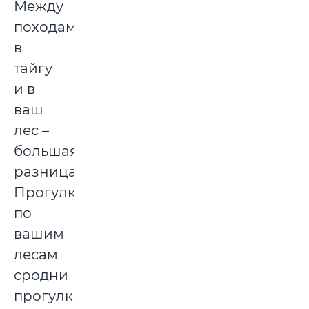
Между
походами
в
тайгу
и в
ваш
лес –
большая
разница.
Прогулка
по
вашим
лесам
сродни
прогулке