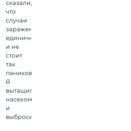
сказали,
что
случаи
заражения
единичны,
и не
стоит
так
паниковать.
Я
вытащила
насекомое
и
выбросила.