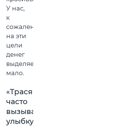
У нас,
к
сожалению,
на эти
цели
денег
выделяется
мало.
«Трасянка
часто
вызывала
улыбку»