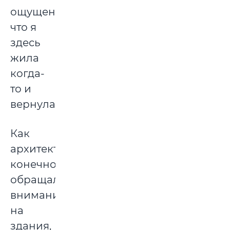
ощущение,
что я
здесь
жила
когда-
то и
вернулась.
Как
архитектор,
конечно,
обращала
внимание
на
здания,