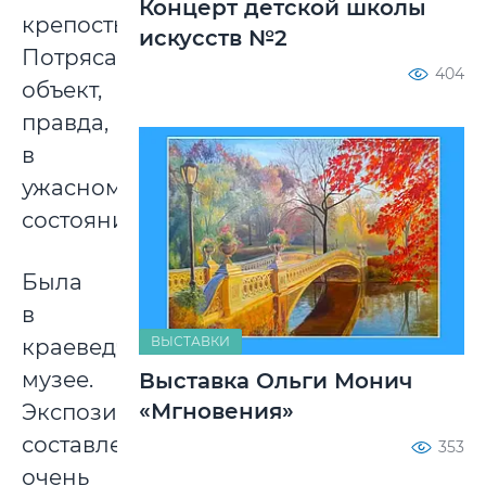
Концерт детской школы
крепость.
искусств №2
Потрясающий
404
объект,
правда,
в
ужасном
состоянии.
Была
в
ВЫСТАВКИ
краеведческом
музее.
Выставка Ольги Монич
«Мгновения»
Экспозиции
составлены
353
очень