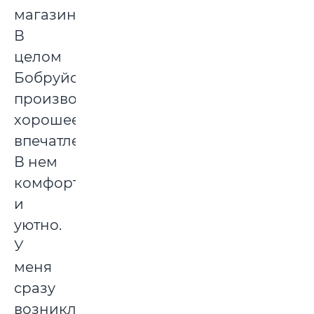
магазинам.
В
целом
Бобруйск
производит
хорошее
впечатление.
В нем
комфортно
и
уютно.
У
меня
сразу
возникло