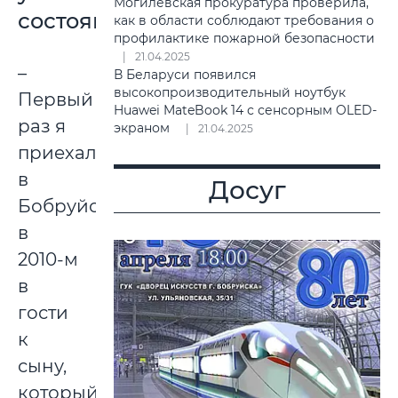
Могилевская прокуратура проверила,
состоянии»
как в области соблюдают требования о
профилактике пожарной безопасности
21.04.2025
–
В Беларуси появился
высокопроизводительный ноутбук
Первый
Huawei MateBook 14 с сенсорным OLED-
раз я
экраном
21.04.2025
приехала
в
Досуг
Бобруйск
в
2010-м
в
гости
к
сыну,
который