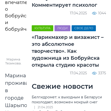
впечатлениями
Комментирует психолог
о
17.04.2025
1044
Бобруйске
и
бобруйчанах.
КУЛЬТУРА
ЛЮДИ
СВОЕ ДЕЛО
«Парикмахер и визажист –
это абсолютное
творчество». Как
художница из Бобруйска
Марина
Тезикова.
открыла студию красоты
17.04.2025
3375
Марина
проживает
Свежие новости
в
городе
Белгидромет: к выходным в Беларуси
похолодает, возможен мокрый снег
Шарыпово
21.04.2025