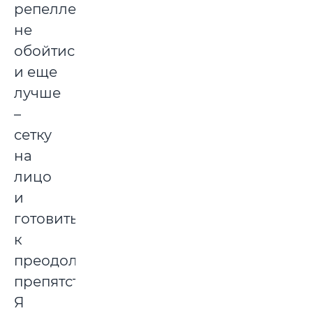
репеллентов
не
обойтись
и еще
лучше
–
сетку
на
лицо
и
готовиться
к
преодолению
препятствий.
Я