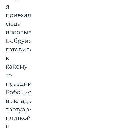
я
приехала
сюда
впервые,
Бобруйск
готовился
к
какому-
то
празднику.
Рабочие
выкладывали
тротуары
плиткой
и