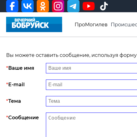
ПроМогилев
Происшес
История
Афиша
Св
Видео ВБ
Вы можете оставить сообщение, используя форму
Ваше имя
E-mail
Тема
Сообщение