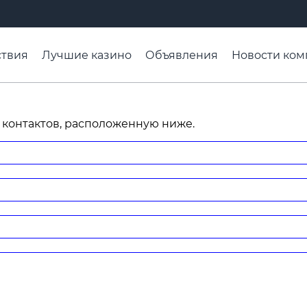
твия
Лучшие казино
Объявления
Новости ком
адьба недели
Чтобы помнили
Организации
Ра
 контактов, расположенную ниже.