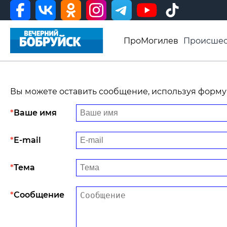
ПроМогилев
Происшес
История
Афиша
Св
Видео ВБ
Вы можете оставить сообщение, используя форму
Ваше имя
E-mail
Тема
Сообщение