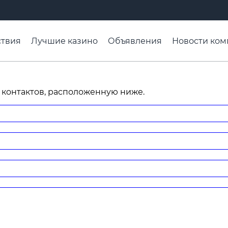
твия
Лучшие казино
Объявления
Новости ком
адьба недели
Чтобы помнили
Организации
Ра
 контактов, расположенную ниже.