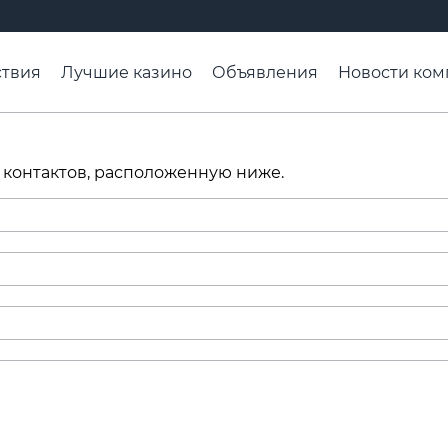
твия
Лучшие казино
Объявления
Новости ком
адьба недели
Чтобы помнили
Организации
Ра
 контактов, расположенную ниже.