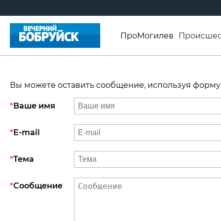
ПроМогилев
Происшес
История
Афиша
Св
Видео ВБ
Вы можете оставить сообщение, используя форму
Ваше имя
E-mail
Тема
Сообщение