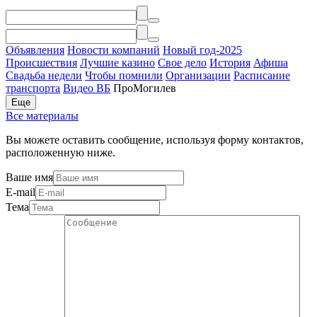
Объявления
Новости компаний
Новый год-2025
Происшествия
Лучшие казино
Свое дело
История
Афиша
Свадьба недели
Чтобы помнили
Организации
Расписание
транспорта
Видео ВБ
ПроМогилев
Еще
Все материалы
Вы можете оставить сообщение, используя форму контактов,
расположенную ниже.
Ваше имя
E-mail
Тема