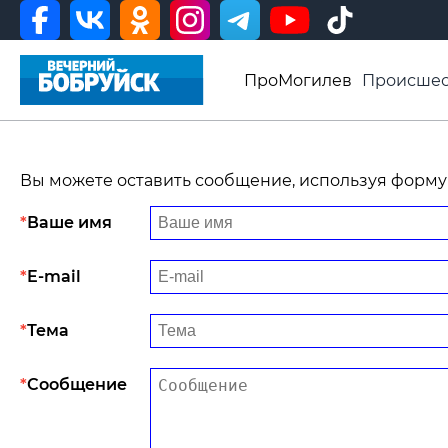
ПроМогилев
Происшес
История
Афиша
Св
Видео ВБ
Вы можете оставить сообщение, используя форму
Ваше имя
E-mail
Тема
Сообщение