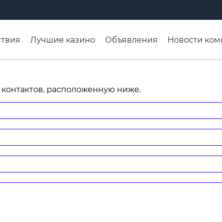
твия
Лучшие казино
Объявления
Новости ком
адьба недели
Чтобы помнили
Организации
Ра
 контактов, расположенную ниже.