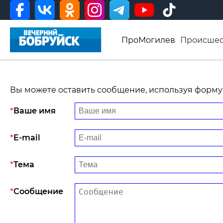
ПроМогилев
Происшес
История
Афиша
Св
Видео ВБ
Вы можете оставить сообщение, используя форму
Ваше имя
E-mail
Тема
Сообщение