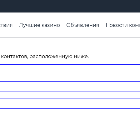
твия
Лучшие казино
Объявления
Новости ком
адьба недели
Чтобы помнили
Организации
Ра
 контактов, расположенную ниже.