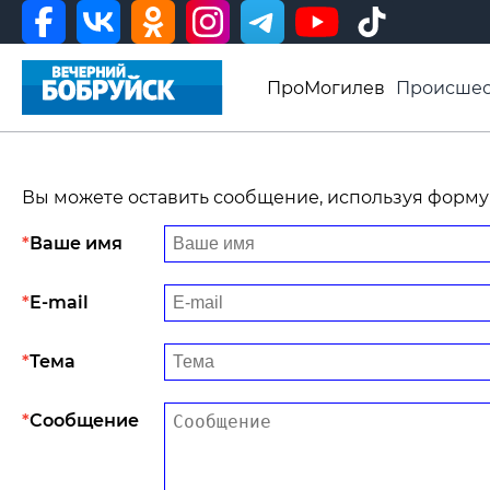
ПроМогилев
Происшес
История
Афиша
Св
Видео ВБ
Вы можете оставить сообщение, используя форму
Ваше имя
E-mail
Тема
Сообщение