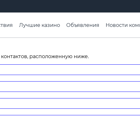
твия
Лучшие казино
Объявления
Новости ком
адьба недели
Чтобы помнили
Организации
Ра
 контактов, расположенную ниже.