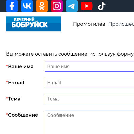
ПроМогилев
Происшес
История
Афиша
Св
Видео ВБ
Вы можете оставить сообщение, используя форму
Ваше имя
E-mail
Тема
Сообщение