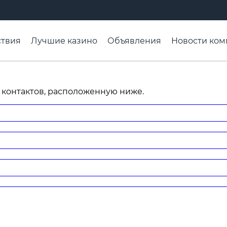
твия
Лучшие казино
Объявления
Новости ком
адьба недели
Чтобы помнили
Организации
Ра
 контактов, расположенную ниже.