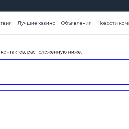
твия
Лучшие казино
Объявления
Новости ком
адьба недели
Чтобы помнили
Организации
Ра
 контактов, расположенную ниже.