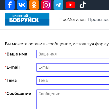
ПроМогилев
Происшес
История
Афиша
Св
Видео ВБ
Вы можете оставить сообщение, используя форму
Ваше имя
E-mail
Тема
Сообщение