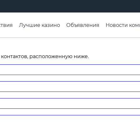
твия
Лучшие казино
Объявления
Новости ком
адьба недели
Чтобы помнили
Организации
Ра
 контактов, расположенную ниже.