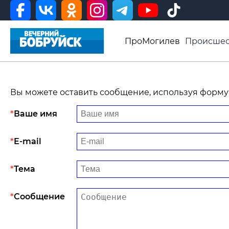
ПроМогилев
Происшес
История
Афиша
Св
Видео ВБ
Вы можете оставить сообщение, используя форму
Ваше имя
E-mail
Тема
Сообщение