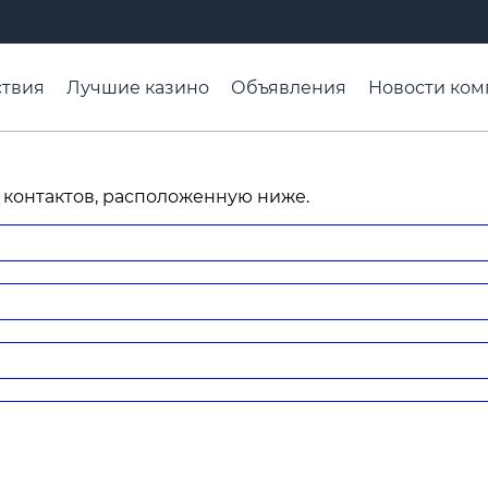
твия
Лучшие казино
Объявления
Новости ком
адьба недели
Чтобы помнили
Организации
Ра
 контактов, расположенную ниже.