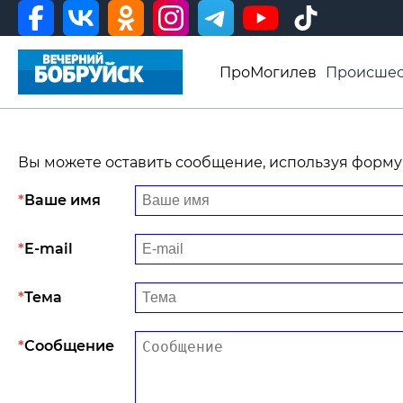
ПроМогилев
Происшес
История
Афиша
Св
Видео ВБ
Вы можете оставить сообщение, используя форму
Ваше имя
E-mail
Тема
Сообщение