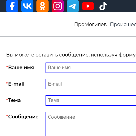
ПроМогилев
Происшес
История
Афиша
Св
Видео ВБ
Вы можете оставить сообщение, используя форму
Ваше имя
E-mail
Тема
Сообщение