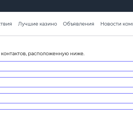
твия
Лучшие казино
Объявления
Новости ком
адьба недели
Чтобы помнили
Организации
Ра
 контактов, расположенную ниже.