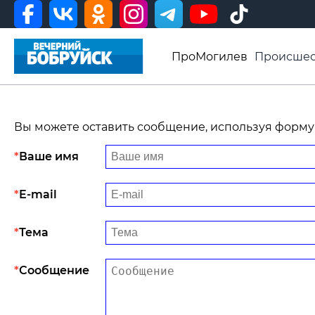
ПроМогилев
Происшес
История
Афиша
Св
Видео ВБ
Вы можете оставить сообщение, используя форму
Ваше имя
E-mail
Тема
Сообщение