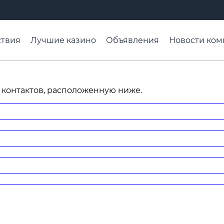
твия
Лучшие казино
Объявления
Новости ком
адьба недели
Чтобы помнили
Организации
Ра
 контактов, расположенную ниже.