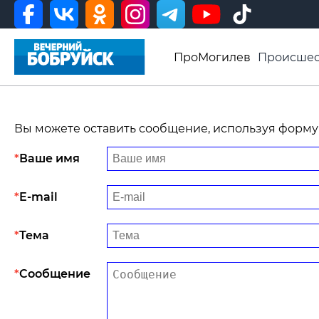
ПроМогилев
Происшес
История
Афиша
Св
Видео ВБ
Вы можете оставить сообщение, используя форму
Ваше имя
E-mail
Тема
Сообщение