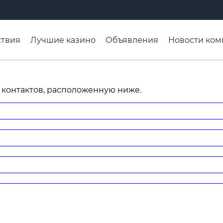
твия
Лучшие казино
Объявления
Новости ком
адьба недели
Чтобы помнили
Организации
Ра
 контактов, расположенную ниже.