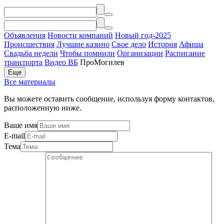
Объявления
Новости компаний
Новый год-2025
Происшествия
Лучшие казино
Свое дело
История
Афиша
Свадьба недели
Чтобы помнили
Организации
Расписание
транспорта
Видео ВБ
ПроМогилев
Еще
Все материалы
Вы можете оставить сообщение, используя форму контактов,
расположенную ниже.
Ваше имя
E-mail
Тема