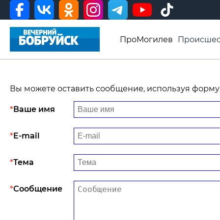
ПроМогилев
Происшес
История
Афиша
Св
Видео ВБ
Вы можете оставить сообщение, используя форму
Ваше имя
E-mail
Тема
Сообщение