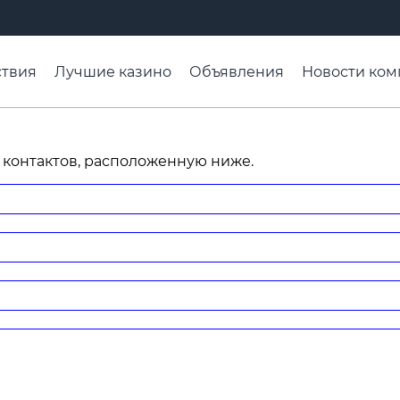
твия
Лучшие казино
Объявления
Новости ком
адьба недели
Чтобы помнили
Организации
Ра
 контактов, расположенную ниже.